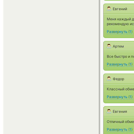
Евгений
Меня каждый д
рекомендую ис
Развернуть
(
1
)
Артем
Все быстро и п
Развернуть
(
1
)
Федор
Классный обмен
Развернуть
(
1
)
Евгения
Отличный обме
Развернуть
(
1
)