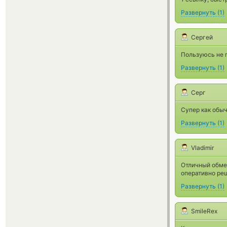
Развернуть
(
1
)
Сергей
Пользуюсь не п
Развернуть
(
1
)
Серг
Супер как обы
Развернуть
(
1
)
Vladimir
Отличный обмен
оперативно реш
Развернуть
(
1
)
SmileRex