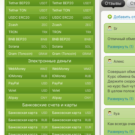
Отзывы
Ст
Tether BEP20
Tether BEP20
USDT
USDT
Tether TON
Tether TON
USDT
USDT
Добавить о
USDC ERC20
USDC ERC20
USDC
USDC
Zcash
Zcash
ZEC
ZEC
Sr
TRON
TRON
TRX
TRX
Отличный обме
BNB BEP20
BNB BEP20
BNB
BNB
Solana
Solana
Развернуть
(
1
)
SOL
SOL
Gram (Toncoin)
Gram (Toncoin)
GRAM
GRAM
Электронные деньги
Алекс
WebMoney
WebMoney
WMZ
WMZ
Совершал обмен
ЮMoney
ЮMoney
RUB
RUB
Курс обмена б
Держите скорос
PayPal
PayPal
USD
USD
но курс был чу
Volet
Volet
USD
USD
В целом полож
Alipay
Alipay
CNY
CNY
Развернуть
(
1
)
Банковские счета и карты
Банковская карта
Банковская карта
USD
USD
Ilya
Банковская карта
Банковская карта
RUB
RUB
Как всегда оче
Банковская карта
Банковская карта
EUR
EUR
Развернуть
(
1
)
Банковская карта
Банковская карта
UAH
UAH