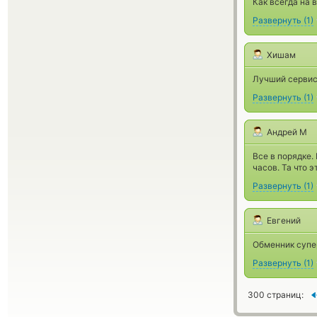
Как всегда на 
Развернуть
(
1
)
Хишам
Лучший сервис,
Развернуть
(
1
)
Андрей М
Все в порядке.
часов. Та что 
Развернуть
(
1
)
Евгений
Обменник супер
Развернуть
(
1
)
300 страниц: