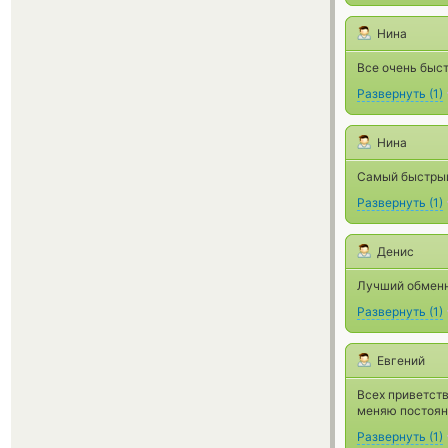
Нина
Все очень быст
Развернуть
(
1
)
Нина
Самый быстры
Развернуть
(
1
)
Денис
Лучший обменн
Развернуть
(
1
)
Евгений
Всех приветст
меняю постоян
Развернуть
(
1
)