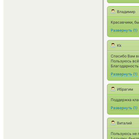
Владимир
Красавчики, б
Развернуть
(
1
)
Kk
Спасибо Вам в
Пользуюсь всё
Благодарность.
Развернуть
(
1
)
Ибрагим
Поддержка кла
Развернуть
(
1
)
Виталий
Пользуюсь не п
1 ссылку, быст