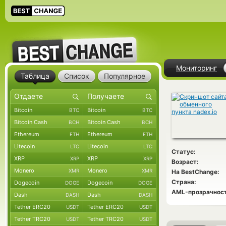
Мониторинг
Таблица
Список
Популярное
Bitcoin
Bitcoin
BTC
BTC
Bitcoin Cash
Bitcoin Cash
BCH
BCH
Ethereum
Ethereum
ETH
ETH
Litecoin
Litecoin
LTC
LTC
Статус:
XRP
XRP
XRP
XRP
Возраст:
Monero
Monero
XMR
XMR
На BestChange:
Страна:
Dogecoin
Dogecoin
DOGE
DOGE
AML-прозрачност
Dash
Dash
DASH
DASH
Tether ERC20
Tether ERC20
USDT
USDT
Tether TRC20
Tether TRC20
USDT
USDT