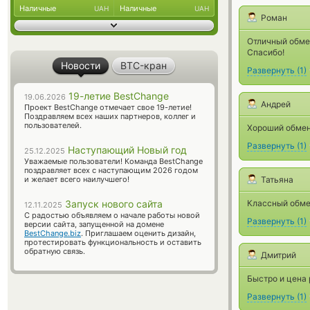
Наличные
Наличные
UAH
UAH
Роман
Отличный обме
Спасибо!
Новости
BTC-кран
Развернуть
(
1
)
19-летие BestChange
19.06.2026
Андрей
Проект BestChange отмечает свое 19-летие!
Поздравляем всех наших партнеров, коллег и
пользователей.
Хороший обменн
Развернуть
(
1
)
Наступающий Новый год
25.12.2025
Уважаемые пользователи! Команда BestChange
поздравляет всех с наступающим 2026 годом
и желает всего наилучшего!
Татьяна
Запуск нового сайта
Классный обмен
12.11.2025
С радостью объявляем о начале работы новой
Развернуть
(
1
)
версии сайта, запущенной на домене
BestChange.biz
. Приглашаем оценить дизайн,
протестировать функциональность и оставить
обратную связь.
Дмитрий
Быстро и цена 
Развернуть
(
1
)