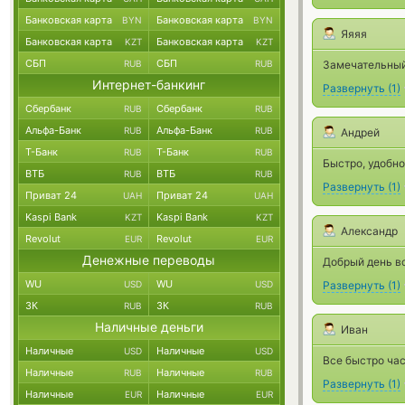
Банковская карта
Банковская карта
BYN
BYN
Яяяя
Банковская карта
Банковская карта
KZT
KZT
СБП
СБП
RUB
RUB
Замечательный
Интернет-банкинг
Развернуть
(
1
)
Сбербанк
Сбербанк
RUB
RUB
Альфа-Банк
Альфа-Банк
RUB
RUB
Андрей
Т-Банк
Т-Банк
RUB
RUB
Быстро, удобно
ВТБ
ВТБ
RUB
RUB
Развернуть
(
1
)
Приват 24
Приват 24
UAH
UAH
Kaspi Bank
Kaspi Bank
KZT
KZT
Александр
Revolut
Revolut
EUR
EUR
Денежные переводы
Добрый день вс
WU
WU
USD
USD
Развернуть
(
1
)
ЗК
ЗК
RUB
RUB
Наличные деньги
Иван
Наличные
Наличные
USD
USD
Все быстро ча
Наличные
Наличные
RUB
RUB
Развернуть
(
1
)
Наличные
Наличные
EUR
EUR