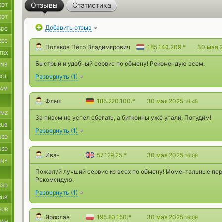
Отзывы
Статистика
SDT
SDT
Добавить отзыв
SDC
ZEC
Поляков Петр Владимирович
185.140.209.*
30 мая 
TRX
Быстрый и удобный сервис по обмену! Рекомендую всем.
BNB
Развернуть
(
1
)
SOL
RAM
Флеш
185.220.100.*
30 мая 2025
16:45
MZ
За пивом не успел сбегать, а биткоины уже упали. Погудим!
RUB
Развернуть
(
1
)
USD
USD
Иван
57.129.25.*
30 мая 2025
16:09
CNY
Пожалуй лучший сервис из всех по обмену! Моментальные пер
Рекомендую.
USD
Развернуть
(
1
)
RUB
EUR
Ярослав
195.80.150.*
30 мая 2025
16:09
UAH