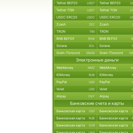
Tether BEP20
Tether BEP20
USDT
U
Tether TON
Tether TON
USDT
U
USDC ERC20
USDC ERC20
USDC
U
Zcash
Zcash
ZEC
TRON
TRON
TRX
BNB BEP20
BNB BEP20
BNB
Solana
Solana
SOL
Gram (Toncoin)
Gram (Toncoin)
GRAM
G
Электронные деньги
WebMoney
WebMoney
WMZ
W
ЮMoney
ЮMoney
RUB
PayPal
PayPal
USD
Volet
Volet
USD
Alipay
Alipay
CNY
Банковские счета и карты
Банковская карта
Банковская карта
USD
Банковская карта
Банковская карта
RUB
Банковская карта
Банковская карта
EUR
Банковская карта
Банковская карта
UAH