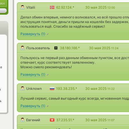
UAH
Vitalii
62.92.124.*
30 мая 2025
12:00
Делал обмен впервые, немного волновался, но всё прошло отл
инструкция понятная, деньги пришли на кошелёк без задержек.
пользоваться ещё. Спасибо за надёжный сервис!
Развернуть
(
1
)
Пользователь
38.180.166.*
30 мая 2025
11:24
Пользуюсь не первый раз данным обменным пунктом, все дост
отвечает, курс соответствует заявленному.
Можно смело рекомендовать!
ge
Развернуть
(
1
)
Unknown
193.38.235.*
30 мая 2025
11:22
й
Лучший сервис, самый выгодный курс всегда, мгновенная под
ь
Развернуть
(
1
)
Евгений
37.235.51.*
30 мая 2025
11:07