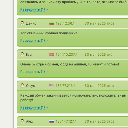
связались и решили эту проблему. А вы знаете, что могло бы б
Развернуть
(
1
)
Денис
193.42.36.*
30 мая 2025
10:08
Топ обменник, лучшая поддержка.
Развернуть
(
1
)
Ilya
194.110.207.*
30 мая 2025
10:01
Очень быстрый обмен, юсдт на алипей, 10 минут и готово!
Развернуть
(
1
)
Olsys
185.77.216.*
30 мая 2025
10:00
Каждый обмен заканчивается исключительно положительным 
работу!
Развернуть
(
1
)
Alex
185.147.127.*
30 мая 2025
09:26