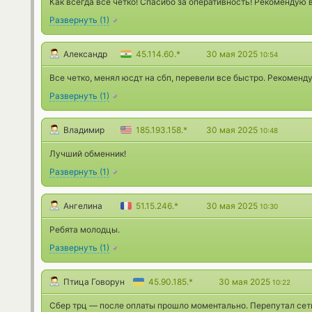
Как всегда все четко! Спасибо за оперативность! Рекомендую 
Развернуть
(
1
)
Александр
45.114.60.*
30 мая 2025
10:54
Все четко, менял юсдт на сбп, перевели все быстро. Рекоменд
Развернуть
(
1
)
Владимир
185.193.158.*
30 мая 2025
10:48
Лучший обменник!
Развернуть
(
1
)
Ангелина
51.15.246.*
30 мая 2025
10:30
Ребята молодцы.
Развернуть
(
1
)
Птица Говорун
45.90.185.*
30 мая 2025
10:22
Сбер трц — после оплаты прошло моментально. Перепутал сеть