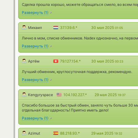
Сделка прошла хорошо, можете обращаться смело, во всем по
Развернуть
(
1
)
Михаил
37.139.6.*
30 мая 2025
01:05
Лично в мом, списке обменников. Nadex однозначно, на первом
Развернуть
(
1
)
Артём
79.127.154.*
30 мая 2025
00:23
Лучший обменник, круглосуточная поддержка, рекомендую.
Развернуть
(
1
)
Kengyryspace
104.192.227.*
29 мая 2025
19:37
Спасибо большое за быстрый обмен, заняло чуть больше 30 мин
отдельная благодарность! Приятно иметь дело!
Развернуть
(
1
)
Azimut
88.218.93.*
29 мая 2025
19:32