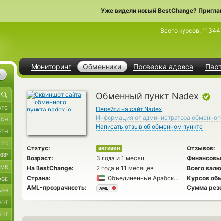
Уже видели новый BestChange? Пригла
Всего курсов:
11344
Мониторинг
Обменники
Проверка адреса
Пар
е
Обменный пункт Nadex
BTC
Перейти на сайт Nadex
Информация от администратора обменног
BCH
Написать отзыв об обменном пункте
ETH
LTC
Статус:
Отзывов:
активен
XRP
Возраст:
3 года и 1 месяц
Финансовы
XMR
На BestChange:
2 года и 11 месяцев
Всего валю
Страна:
Объединенные Арабские Эмираты
Курсов обм
OGE
AML-прозрачность:
Сумма рез
AML
ASH
SDT
SDT