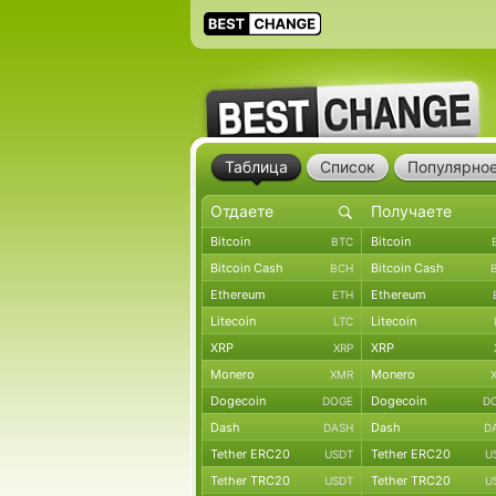
Таблица
Список
Популярно
Bitcoin
Bitcoin
BTC
Bitcoin Cash
Bitcoin Cash
BCH
Ethereum
Ethereum
ETH
Litecoin
Litecoin
LTC
XRP
XRP
XRP
Monero
Monero
XMR
Dogecoin
Dogecoin
DOGE
D
Dash
Dash
DASH
D
Tether ERC20
Tether ERC20
USDT
U
Tether TRC20
Tether TRC20
USDT
U