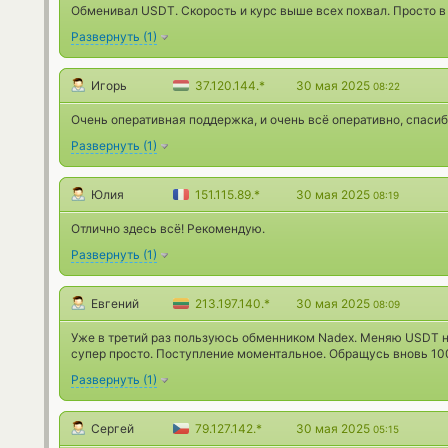
Обменивал USDT. Скорость и курс выше всех похвал. Просто в 
Развернуть
(
1
)
Игорь
37.120.144.*
30 мая 2025
08:22
Очень оперативная поддержка, и очень всё оперативно, спасиб
Развернуть
(
1
)
Юлия
151.115.89.*
30 мая 2025
08:19
Отлично здесь всё! Рекомендую.
Развернуть
(
1
)
Евгений
213.197.140.*
30 мая 2025
08:09
Уже в третий раз пользуюсь обменником Nadex. Меняю USDT на
супер просто. Поступление моментальное. Обращусь вновь 10
Развернуть
(
1
)
Сергей
79.127.142.*
30 мая 2025
05:15