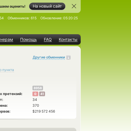
На новый сайт
шаем оценить!
54
Обменников:
615
Обновление:
05:20:25
тнерам
Помощь
FAQ
Контакты
Другие обменники
о пункта
8958
х претензий:
0
41
т:
34
ена:
370
ервов:
$219 572 456