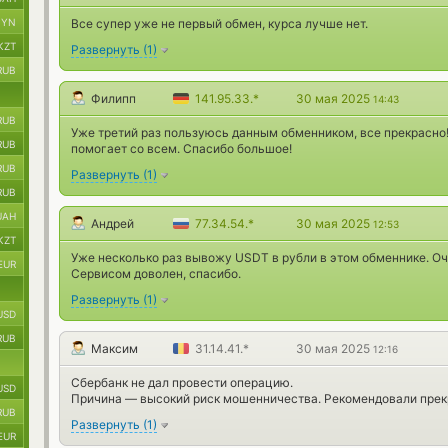
BYN
Все супер уже не первый обмен, курса лучше нет.
KZT
Развернуть
(
1
)
RUB
Филипп
141.95.33.*
30 мая 2025
14:43
RUB
Уже третий раз пользуюсь данным обменником, все прекрасно!
RUB
помогает со всем. Спасибо большое!
RUB
Развернуть
(
1
)
RUB
UAH
Андрей
77.34.54.*
30 мая 2025
12:53
KZT
Уже несколько раз вывожу USDT в рубли в этом обменнике. О
EUR
Сервисом доволен, спасибо.
Развернуть
(
1
)
USD
RUB
Максим
31.14.41.*
30 мая 2025
12:16
Сбербанк не дал провести операцию.
USD
Причина — высокий риск мошенничества. Рекомендовали прек
RUB
Развернуть
(
1
)
EUR