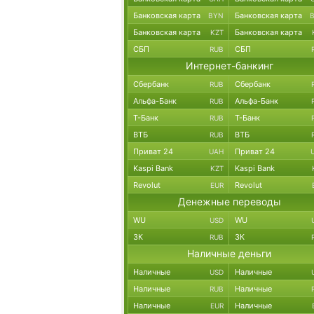
Банковская карта
Банковская карта
BYN
Банковская карта
Банковская карта
KZT
СБП
СБП
RUB
Интернет-банкинг
Сбербанк
Сбербанк
RUB
Альфа-Банк
Альфа-Банк
RUB
Т-Банк
Т-Банк
RUB
ВТБ
ВТБ
RUB
Приват 24
Приват 24
UAH
Kaspi Bank
Kaspi Bank
KZT
Revolut
Revolut
EUR
Денежные переводы
WU
WU
USD
ЗК
ЗК
RUB
Наличные деньги
Наличные
Наличные
USD
Наличные
Наличные
RUB
Наличные
Наличные
EUR