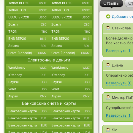
Отзывы
Ст
Tether BEP20
Tether BEP20
USDT
USDT
Tether TON
Tether TON
USDT
USDT
Добавить о
USDC ERC20
USDC ERC20
USDC
USDC
Zcash
Zcash
ZEC
ZEC
Станислав
TRON
TRON
TRX
TRX
Более десяти р
BNB BEP20
BNB BEP20
BNB
BNB
Все честно, бе
Solana
Solana
SOL
SOL
Развернуть
(
1
)
Gram (Toncoin)
Gram (Toncoin)
GRAM
GRAM
Электронные деньги
Диана
WebMoney
WebMoney
WMZ
WMZ
ЮMoney
ЮMoney
RUB
RUB
Оперативно реб
PayPal
PayPal
USD
USD
Развернуть
(
1
)
Volet
Volet
USD
USD
Alipay
Alipay
CNY
CNY
Мистер Па
Банковские счета и карты
Супербыстро! с
Банковская карта
Банковская карта
USD
USD
Развернуть
(
1
)
Банковская карта
Банковская карта
RUB
RUB
Банковская карта
Банковская карта
EUR
EUR
Sic
Банковская карта
Банковская карта
UAH
UAH