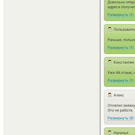
Довольно опера
адреса получат
Развернуть
(
1
)
Пользовате
Раньше, пользо
Развернуть
(
1
)
Константин
Уже 4й отзыв, 
Развернуть
(
1
)
Алекс
Оплатил заявку
Это не работа.
Развернуть
(
5
)
Наталья