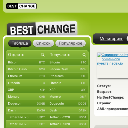
Мониторинг
Таблица
Список
Популярное
Bitcoin
Bitcoin
BTC
BTC
Bitcoin Cash
Bitcoin Cash
BCH
BCH
Ethereum
Ethereum
ETH
ETH
Litecoin
Litecoin
LTC
LTC
Статус:
XRP
XRP
XRP
XRP
Возраст:
Monero
Monero
XMR
XMR
На BestChange:
Страна:
Dogecoin
Dogecoin
DOGE
DOGE
AML-прозрачност
Dash
Dash
DASH
DASH
Tether ERC20
Tether ERC20
USDT
USDT
Tether TRC20
Tether TRC20
USDT
USDT