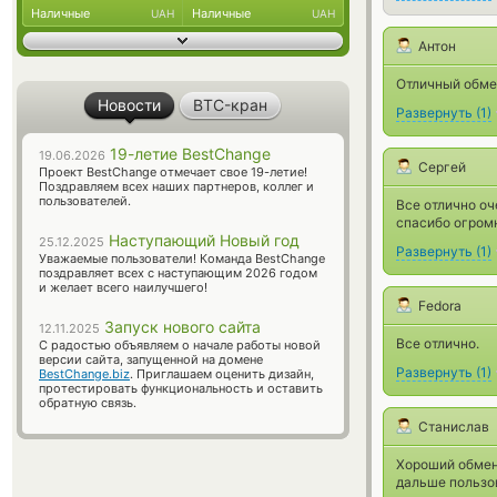
Наличные
Наличные
UAH
UAH
Антон
Отличный обмен
Новости
BTC-кран
Развернуть
(
1
)
19-летие BestChange
19.06.2026
Сергей
Проект BestChange отмечает свое 19-летие!
Поздравляем всех наших партнеров, коллег и
пользователей.
Все отлично оч
спасибо огром
Наступающий Новый год
25.12.2025
Развернуть
(
1
)
Уважаемые пользователи! Команда BestChange
поздравляет всех с наступающим 2026 годом
и желает всего наилучшего!
Fedora
Запуск нового сайта
12.11.2025
Все отлично.
С радостью объявляем о начале работы новой
версии сайта, запущенной на домене
Развернуть
(
1
)
BestChange.biz
. Приглашаем оценить дизайн,
протестировать функциональность и оставить
обратную связь.
Станислав
Хороший обменн
дальше пользо