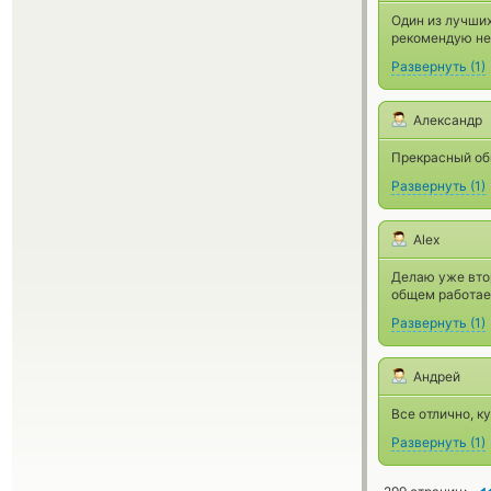
Один из лучших
рекомендую не
Развернуть
(
1
)
Александр
Прекрасный об
Развернуть
(
1
)
Alex
Делаю уже втор
общем работае
Развернуть
(
1
)
Андрей
Все отлично, к
Развернуть
(
1
)