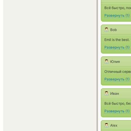
Всё быстро, по
Развернуть
(
1
)
Bob
Emil is the best.
Развернуть
(
1
)
Юлия
Отличный серви
Развернуть
(
1
)
Иван
Всё быстро, бе
Развернуть
(
1
)
Alex