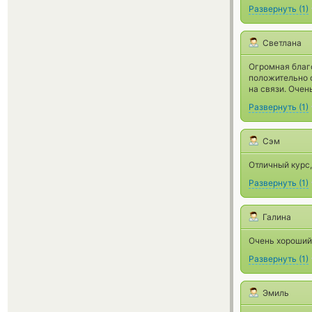
Развернуть
(
1
)
Светлана
Огромная благ
положительно о
на связи. Очен
Развернуть
(
1
)
Сэм
Отличный курс,
Развернуть
(
1
)
Галина
Очень хороший
Развернуть
(
1
)
Эмиль