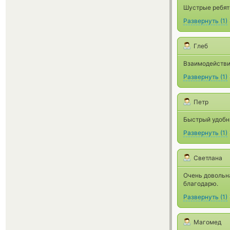
Шустрые ребят
Развернуть
(
1
)
Глеб
Взаимодействи
Развернуть
(
1
)
Петр
Быстрый удобн
Развернуть
(
1
)
Светлана
Очень довольна
благодарю.
Развернуть
(
1
)
Магомед