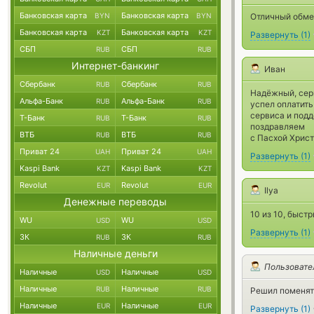
Банковская карта
Банковская карта
BYN
BYN
Отличный обме
Банковская карта
Банковская карта
KZT
KZT
Развернуть
(
1
)
СБП
СБП
RUB
RUB
Интернет-банкинг
Иван
Сбербанк
Сбербанк
RUB
RUB
Надёжный, сер
Альфа-Банк
Альфа-Банк
RUB
RUB
успел оплатить
сервиса и подд
Т-Банк
Т-Банк
RUB
RUB
поздравляем
ВТБ
ВТБ
RUB
RUB
с Пасхой Христ
Приват 24
Приват 24
UAH
UAH
Развернуть
(
1
)
Kaspi Bank
Kaspi Bank
KZT
KZT
Revolut
Revolut
EUR
EUR
Ilya
Денежные переводы
10 из 10, быст
WU
WU
USD
USD
Развернуть
(
1
)
ЗК
ЗК
RUB
RUB
Наличные деньги
Пользовате
Наличные
Наличные
USD
USD
Наличные
Наличные
RUB
RUB
Решил поменять
Наличные
Наличные
EUR
EUR
Развернуть
(
1
)