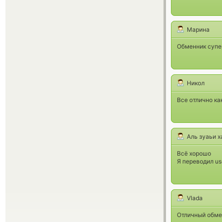
Марина
Обменник супе
Никол
Все отлично ка
Аль зуаьи 
Всё хорошо
Я переводил us
Vlada
Отличный обмен