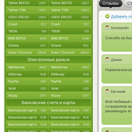
Отзывы
Ст
Tether BEP20
Tether BEP20
USDT
USDT
Tether TON
Tether TON
USDT
USDT
Добавить о
USDC ERC20
USDC ERC20
USDC
USDC
Zcash
Zcash
ZEC
ZEC
Konstantin
TRON
TRON
TRX
TRX
Спасибо за быс
BNB BEP20
BNB BEP20
BNB
BNB
Solana
Solana
SOL
SOL
Gram (Toncoin)
Gram (Toncoin)
GRAM
GRAM
Электронные деньги
Данил
WebMoney
WebMoney
WMZ
WMZ
Нормальные ро
ЮMoney
ЮMoney
RUB
RUB
PayPal
PayPal
USD
USD
Volet
Volet
USD
USD
Евгений
Alipay
Alipay
CNY
CNY
Мой любимый с
Банковские счета и карты
сотрудников за
Банковская карта
Банковская карта
USD
USD
рекомендую ег
Банковская карта
Банковская карта
RUB
RUB
Банковская карта
Банковская карта
EUR
EUR
Банковская карта
Банковская карта
UAH
UAH