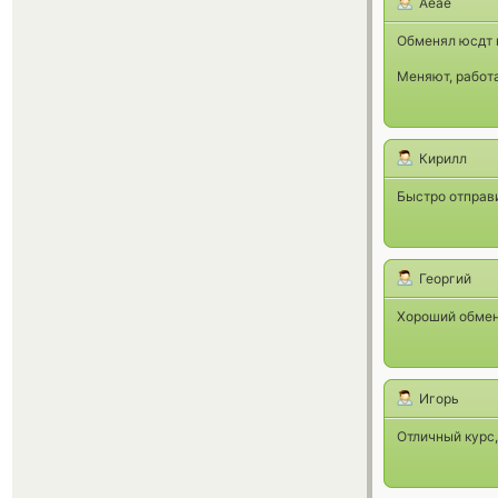
Аеае
Обменял юсдт н
Меняют, работ
Кирилл
Быстро отправи
Георгий
Хороший обменн
Игорь
Отличный курс