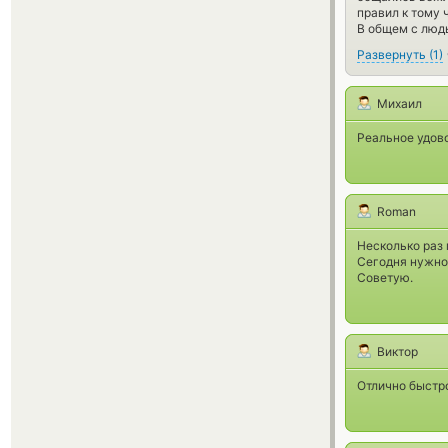
правил к тому 
В общем с людь
Развернуть
(
1
)
Михаил
Реальное удово
Roman
Несколько раз 
Сегодня нужно
Советую.
Виктор
Отлично быстро