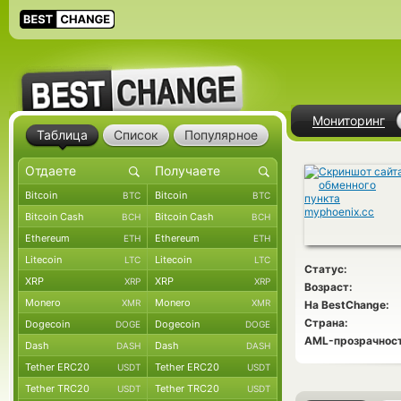
Мониторинг
Таблица
Список
Популярное
Bitcoin
Bitcoin
BTC
BTC
Bitcoin Cash
Bitcoin Cash
BCH
BCH
Ethereum
Ethereum
ETH
ETH
Litecoin
Litecoin
LTC
LTC
Статус:
XRP
XRP
XRP
XRP
Возраст:
Monero
Monero
XMR
XMR
На BestChange:
Страна:
Dogecoin
Dogecoin
DOGE
DOGE
AML-прозрачност
Dash
Dash
DASH
DASH
Tether ERC20
Tether ERC20
USDT
USDT
Tether TRC20
Tether TRC20
USDT
USDT