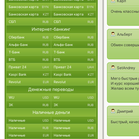
Карл
Банковская карта
Банковская карта
BYN
BYN
Очень классный
Банковская карта
Банковская карта
KZT
KZT
СБП
СБП
RUB
RUB
Интернет-банкинг
Альберт
Сбербанк
Сбербанк
RUB
RUB
Альфа-Банк
Альфа-Банк
Обмен соверши
RUB
RUB
Т-Банк
Т-Банк
RUB
RUB
ВТБ
ВТБ
RUB
RUB
Приват 24
Приват 24
UAH
UAH
SetAndrey
Kaspi Bank
Kaspi Bank
KZT
KZT
Мего быстрые 
Revolut
Revolut
EUR
EUR
И курс хороши
Желаю всем ту
Денежные переводы
WU
WU
USD
USD
ЗК
ЗК
RUB
RUB
Дмитрий
Наличные деньги
Наличные
Наличные
USD
USD
Быстрый, каче
Наличные
Наличные
RUB
RUB
Наличные
Наличные
EUR
EUR