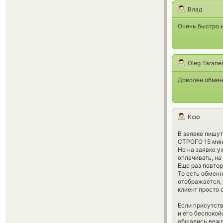
Влад
Очень быстро 
Oleg Tarane
Доволен обменн
Ксю
В заявке пишут
СТРОГО 15 мин
Но на заявке у
оплачивать, на
Еще раз повтор
То есть обменн
отображается, 
клиент просто 
Если присутств
и его беспокой
общались вежл