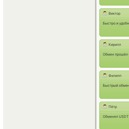
Виктор
Быстро и удобн
Кирилл
Обмен прошёл б
Филипп
Быстрый обмен,
Пётр
Обменял USDT 