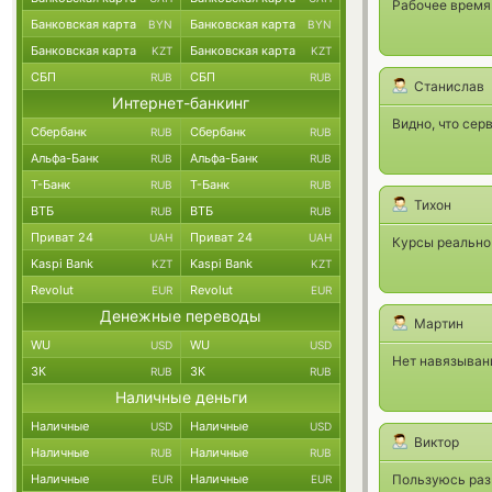
Рабочее время 
Банковская карта
Банковская карта
BYN
BYN
Банковская карта
Банковская карта
KZT
KZT
СБП
СБП
RUB
RUB
Станислав
Интернет-банкинг
Видно, что сер
Сбербанк
Сбербанк
RUB
RUB
Альфа-Банк
Альфа-Банк
RUB
RUB
Т-Банк
Т-Банк
RUB
RUB
Тихон
ВТБ
ВТБ
RUB
RUB
Приват 24
Приват 24
UAH
UAH
Курсы реально
Kaspi Bank
Kaspi Bank
KZT
KZT
Revolut
Revolut
EUR
EUR
Денежные переводы
Мартин
WU
WU
USD
USD
Нет навязыван
ЗК
ЗК
RUB
RUB
Наличные деньги
Наличные
Наличные
USD
USD
Виктор
Наличные
Наличные
RUB
RUB
Наличные
Наличные
Пользуюсь раз 
EUR
EUR