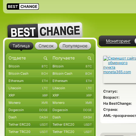
Мониторинг
Таблица
Список
Популярное
Bitcoin
Bitcoin
BTC
BTC
Bitcoin Cash
Bitcoin Cash
BCH
BCH
Ethereum
Ethereum
ETH
ETH
Litecoin
Litecoin
LTC
LTC
Статус:
XRP
XRP
XRP
XRP
Возраст:
Monero
Monero
XMR
XMR
На BestChange:
Страна:
Dogecoin
Dogecoin
DOGE
DOGE
AML-прозрачност
Dash
Dash
DASH
DASH
Tether ERC20
Tether ERC20
USDT
USDT
Tether TRC20
Tether TRC20
USDT
USDT