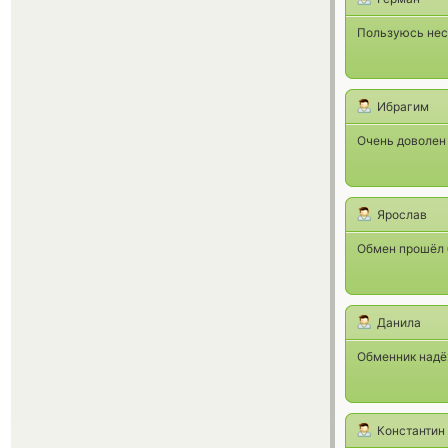
Пользуюсь нес
Ибрагим
Очень доволен
Ярослав
Обмен прошёл 
Данила
Обменник надёж
Константин