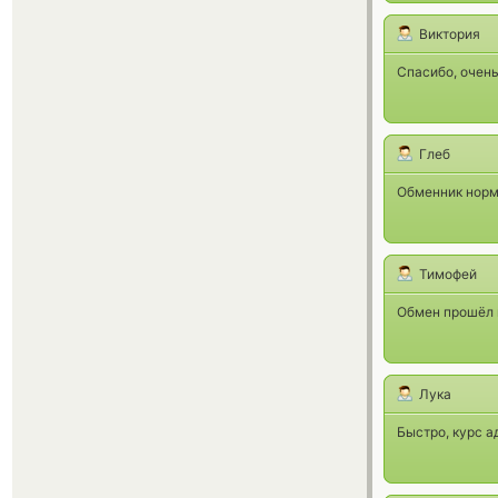
Виктория
Спасибо, очень
Глеб
Обменник норм,
Тимофей
Обмен прошёл н
Лука
Быстро, курс а