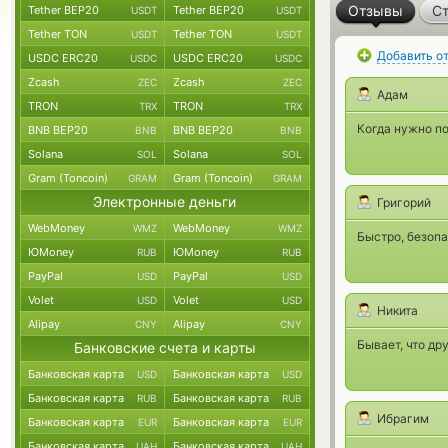
Отзывы
Ст
Tether BEP20
Tether BEP20
USDT
USDT
Tether TON
Tether TON
USDT
USDT
Добавить о
USDC ERC20
USDC ERC20
USDC
USDC
Zcash
Zcash
ZEC
ZEC
Адам
TRON
TRON
TRX
TRX
Когда нужно по
BNB BEP20
BNB BEP20
BNB
BNB
Solana
Solana
SOL
SOL
Gram (Toncoin)
Gram (Toncoin)
GRAM
GRAM
Электронные деньги
Григорий
WebMoney
WebMoney
WMZ
WMZ
Быстро, безопа
ЮMoney
ЮMoney
RUB
RUB
PayPal
PayPal
USD
USD
Volet
Volet
USD
USD
Никита
Alipay
Alipay
CNY
CNY
Бывает, что др
Банковские счета и карты
Банковская карта
Банковская карта
USD
USD
Банковская карта
Банковская карта
RUB
RUB
Ибрагим
Банковская карта
Банковская карта
EUR
EUR
Банковская карта
Банковская карта
UAH
UAH