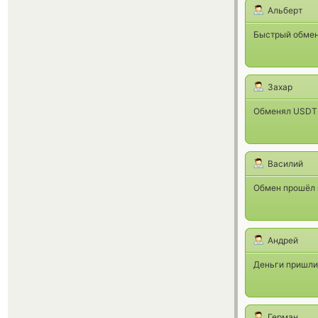
Альберт
Быстрый обмен,
Захар
Обменял USDT 
Василий
Обмен прошёл г
Андрей
Деньги пришли 
Герман