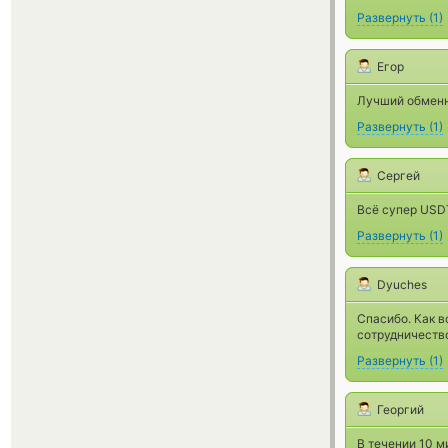
Развернуть
(
1
)
Егор
Лучший обменни
Развернуть
(
1
)
Сергей
Всё супер USD
Развернуть
(
1
)
Dyuches
Спасибо. Как в
сотрудничеств
Развернуть
(
1
)
Георгий
В течении 10 м