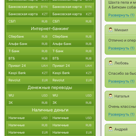
Шахта пела и м
Банковская карта
Банковская карта
BYN
BYN
А Биткоин соба
Банковская карта
Банковская карта
KZT
KZT
Развернуть
(
1
)
СБП
СБП
RUB
RUB
Интернет-банкинг
Михаил
Сбербанк
Сбербанк
RUB
RUB
Отлично и опер
Альфа-Банк
Альфа-Банк
RUB
RUB
Развернуть
(
1
)
Т-Банк
Т-Банк
RUB
RUB
ВТБ
ВТБ
RUB
RUB
Любовь
Приват 24
Приват 24
UAH
UAH
Kaspi Bank
Kaspi Bank
KZT
KZT
Спасибо за бы
Revolut
Revolut
EUR
EUR
Развернуть
(
1
)
Денежные переводы
WU
WU
USD
USD
Наталья
ЗК
ЗК
RUB
RUB
Очень классны
Наличные деньги
Развернуть
(
1
)
Наличные
Наличные
USD
USD
Наличные
Наличные
RUB
RUB
Андрей
Наличные
Наличные
EUR
EUR