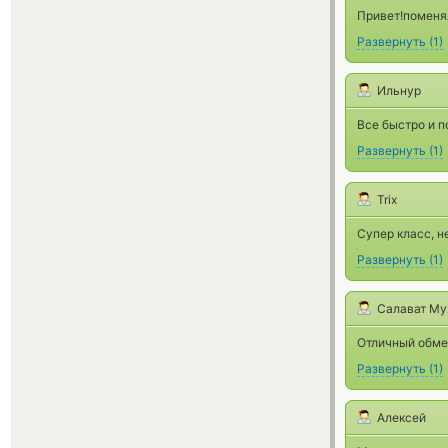
Привет!поменял
Развернуть
(
1
)
Ильнур
Все быстро и п
Развернуть
(
1
)
Trix
Супер класс, н
Развернуть
(
1
)
Салават Му
Отличный обмен
Развернуть
(
1
)
Алексей