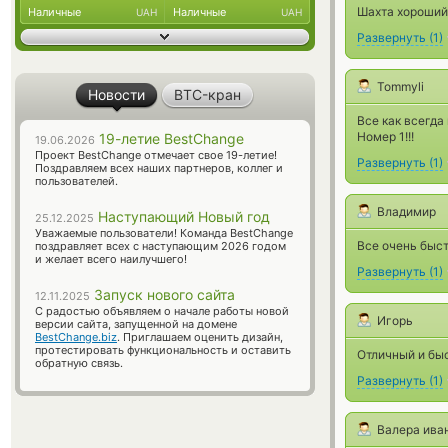
Шахта хороший
Наличные
Наличные
UAH
UAH
Развернуть
(
1
)
Tommyli
Новости
BTC-кран
Все как всегда
Номер 1!!!
19-летие BestChange
19.06.2026
Проект BestChange отмечает свое 19-летие!
Развернуть
(
1
)
Поздравляем всех наших партнеров, коллег и
пользователей.
Владимир
Наступающий Новый год
25.12.2025
Уважаемые пользователи! Команда BestChange
Все очень быстр
поздравляет всех с наступающим 2026 годом
и желает всего наилучшего!
Развернуть
(
1
)
Запуск нового сайта
12.11.2025
С радостью объявляем о начале работы новой
Игорь
версии сайта, запущенной на домене
BestChange.biz
. Приглашаем оценить дизайн,
протестировать функциональность и оставить
Отличный и быс
обратную связь.
Развернуть
(
1
)
Валера ива