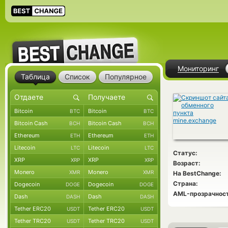
Мониторинг
Таблица
Список
Популярное
Bitcoin
Bitcoin
BTC
BTC
Bitcoin Cash
Bitcoin Cash
BCH
BCH
Ethereum
Ethereum
ETH
ETH
Litecoin
Litecoin
LTC
LTC
Статус:
XRP
XRP
XRP
XRP
Возраст:
Monero
Monero
XMR
XMR
На BestChange:
Страна:
Dogecoin
Dogecoin
DOGE
DOGE
AML-прозрачност
Dash
Dash
DASH
DASH
Tether ERC20
Tether ERC20
USDT
USDT
Tether TRC20
Tether TRC20
USDT
USDT