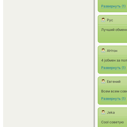
Развернуть
(
1
)
Рус
Лучший обменни
АНтон
4 jобмен за пол
Развернуть
(
1
)
Евгений
Всем всем сов
Развернуть
(
1
)
Jeka
Cool советую