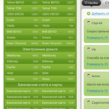
Отзывы
Ст
Tether BEP20
Tether BEP20
USDT
USDT
Tether TON
Tether TON
USDT
USDT
Добавить о
USDC ERC20
USDC ERC20
USDC
USDC
Zcash
Zcash
ZEC
ZEC
Сергей
TRON
TRON
TRX
TRX
Скорострельно
BNB BEP20
BNB BEP20
BNB
BNB
Solana
Solana
Развернуть
(
1
)
SOL
SOL
Gram (Toncoin)
Gram (Toncoin)
GRAM
GRAM
Электронные деньги
Vik
WebMoney
WebMoney
WMZ
WMZ
Спасибо за оч
ЮMoney
ЮMoney
RUB
RUB
Развернуть
(
1
)
PayPal
PayPal
USD
USD
Volet
Volet
USD
USD
Антон
Alipay
Alipay
CNY
CNY
Банковские счета и карты
Шахте как всегд
Развернуть
(
1
)
Банковская карта
Банковская карта
USD
USD
Банковская карта
Банковская карта
RUB
RUB
Zagorizont
Банковская карта
Банковская карта
EUR
EUR
Банковская карта
Банковская карта
UAH
UAH