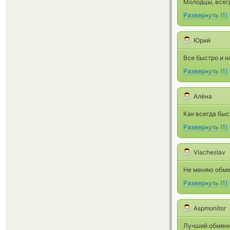
Молодцы, всегд
Развернуть
(
1
)
Юрий
Все быстро и н
Развернуть
(
1
)
Алёна
Как всегда быс
Развернуть
(
1
)
Viacheslav
Не меняю обмен
Развернуть
(
1
)
Aspmonitor
Лучший обменни