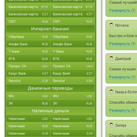
Самый лучший
Банковская карта
Банковская карта
BYN
BYN
Развернуть
(
1
)
Банковская карта
Банковская карта
KZT
KZT
СБП
СБП
RUB
RUB
Nirvana
Интернет-банкинг
Быстро и благ
Сбербанк
Сбербанк
RUB
RUB
Развернуть
(
1
)
Альфа-Банк
Альфа-Банк
RUB
RUB
Т-Банк
Т-Банк
RUB
RUB
Дмитрий
ВТБ
ВТБ
RUB
RUB
Приват 24
Приват 24
UAH
UAH
Самая лучшая 
Kaspi Bank
Kaspi Bank
KZT
KZT
Развернуть
(
1
)
Revolut
Revolut
EUR
EUR
Денежные переводы
Nadya Elchi
WU
WU
USD
USD
Спасибо обменн
ЗК
ЗК
RUB
RUB
Наличные деньги
Развернуть
(
1
)
Наличные
Наличные
USD
USD
Sereja
Наличные
Наличные
RUB
RUB
Наличные
Наличные
EUR
EUR
Спасибо обмен