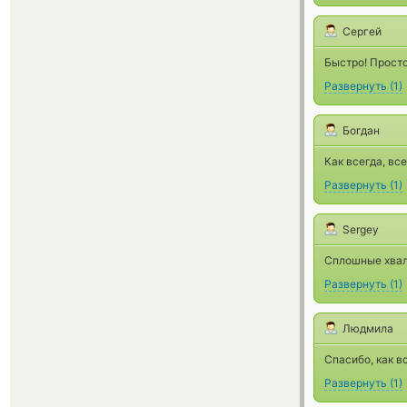
Сергей
Быстро! Просто!
Развернуть
(
1
)
Богдан
Как всегда, вс
Развернуть
(
1
)
Sergey
Сплошные хва
Развернуть
(
1
)
Людмила
Спасибо, как в
Развернуть
(
1
)