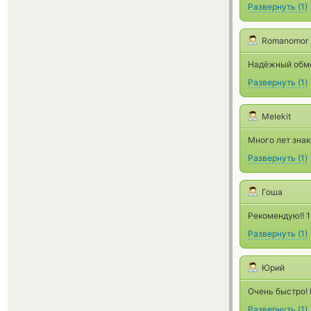
Развернуть
(
1
)
Romanomor
Надёжный обмен
Развернуть
(
1
)
Melekit
Много лет знак
Развернуть
(
1
)
Гоша
Рекомендую!! 1
Развернуть
(
1
)
Юрий
Очень быстро!
Развернуть
(
1
)