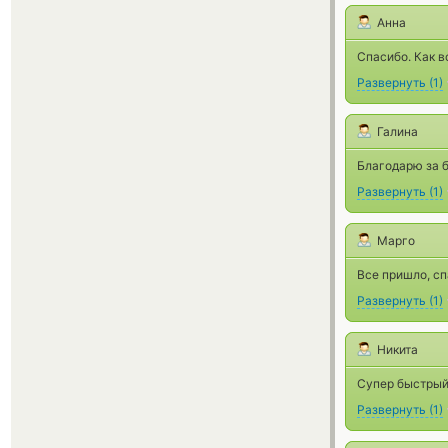
Анна
Спасибо. Как в
Развернуть
(
1
)
Галина
Благодарю за 
Развернуть
(
1
)
Марго
Все пришло, сп
Развернуть
(
1
)
Никита
Супер быстрый
Развернуть
(
1
)