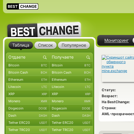
Мониторинг
Таблица
Список
Популярное
Bitcoin
Bitcoin
BTC
BTC
Bitcoin Cash
Bitcoin Cash
BCH
BCH
Ethereum
Ethereum
ETH
ETH
Litecoin
Litecoin
LTC
LTC
Статус:
XRP
XRP
XRP
XRP
Возраст:
Monero
Monero
XMR
XMR
На BestChange:
Страна:
Dogecoin
Dogecoin
DOGE
DOGE
AML-прозрачност
Dash
Dash
DASH
DASH
Tether ERC20
Tether ERC20
USDT
USDT
Tether TRC20
Tether TRC20
USDT
USDT