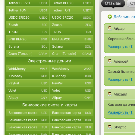
Отзывы
Ст
Tether BEP20
Tether BEP20
USDT
USDT
Tether TON
Tether TON
USDT
USDT
Добавить о
USDC ERC20
USDC ERC20
USDC
USDC
Zcash
Zcash
ZEC
ZEC
Айдар
TRON
TRON
TRX
TRX
Хороший обмен
BNB BEP20
BNB BEP20
BNB
BNB
Solana
Solana
Развернуть
(
1
)
SOL
SOL
Gram (Toncoin)
Gram (Toncoin)
GRAM
GRAM
Электронные деньги
Алексей
WebMoney
WebMoney
WMZ
WMZ
Самый быстрый 
ЮMoney
ЮMoney
RUB
RUB
Развернуть
(
1
)
PayPal
PayPal
USD
USD
Volet
Volet
USD
USD
Михаил
Alipay
Alipay
CNY
CNY
Банковские счета и карты
Как всегда оче
Развернуть
(
1
)
Банковская карта
Банковская карта
USD
USD
Банковская карта
Банковская карта
RUB
RUB
Skeptic
Банковская карта
Банковская карта
EUR
EUR
Банковская карта
Банковская карта
UAH
UAH