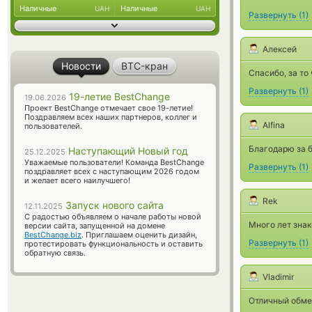
Наличные
Наличные
UAH
UAH
Развернуть
(
1
)
Алексей
Новости
BTC-кран
Спасибо, за то
Развернуть
(
1
)
19-летие BestChange
19.06.2026
Проект BestChange отмечает свое 19-летие!
Поздравляем всех наших партнеров, коллег и
Alfina
пользователей.
Благодарю за б
Наступающий Новый год
25.12.2025
Уважаемые пользователи! Команда BestChange
Развернуть
(
1
)
поздравляет всех с наступающим 2026 годом
и желает всего наилучшего!
Rek
Запуск нового сайта
12.11.2025
С радостью объявляем о начале работы новой
Много лет знак
версии сайта, запущенной на домене
BestChange.biz
. Приглашаем оценить дизайн,
Развернуть
(
1
)
протестировать функциональность и оставить
обратную связь.
Vladimir
Отличный обмен