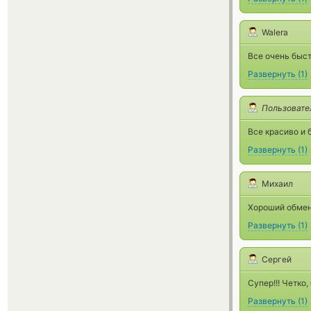
Walera
Все очень быс
Развернуть
(
1
)
Пользовате
Все красиво и 
Развернуть
(
1
)
Михаил
Хороший обмен
Развернуть
(
1
)
Сергей
Супер!!! Четко
Развернуть
(
1
)