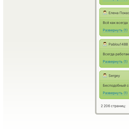
Елена Пока
Всё как всегда
Развернуть
(
1
)
Pablou1488
Всегда работа
Развернуть
(
1
)
Sergey
Бесподобный с
Развернуть
(
1
)
2 206 страниц: