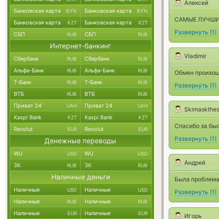
Алексей
Банковская карта
Банковская карта
BYN
BYN
САМЫЕ ЛУЧШИЕ,
Банковская карта
Банковская карта
KZT
KZT
Развернуть
(
1
)
СБП
СБП
RUB
RUB
Интернет-банкинг
Vladimir
Сбербанк
Сбербанк
RUB
RUB
Альфа-Банк
Альфа-Банк
RUB
RUB
Обмен произош
Т-Банк
Т-Банк
RUB
RUB
Развернуть
(
1
)
ВТБ
ВТБ
RUB
RUB
Приват 24
Приват 24
UAH
UAH
Skimaskthe
Kaspi Bank
Kaspi Bank
KZT
KZT
Спасибо за бы
Revolut
Revolut
EUR
EUR
Развернуть
(
1
)
Денежные переводы
WU
WU
USD
USD
Андрей
ЗК
ЗК
RUB
RUB
Наличные деньги
Была проблема
Наличные
Наличные
USD
USD
Развернуть
(
1
)
Наличные
Наличные
RUB
RUB
Наличные
Наличные
EUR
EUR
Игорь