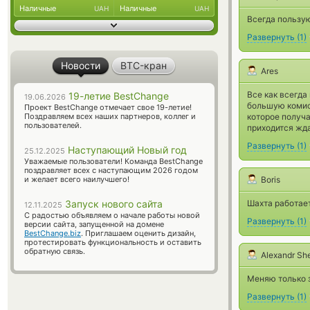
Наличные
Наличные
UAH
UAH
Всегда пользую
Развернуть
(
1
)
Новости
BTC-кран
Ares
Все как всегда
19-летие BestChange
19.06.2026
большую комис
Проект BestChange отмечает свое 19-летие!
Поздравляем всех наших партнеров, коллег и
которое получа
пользователей.
приходится жд
Развернуть
(
1
)
Наступающий Новый год
25.12.2025
Уважаемые пользователи! Команда BestChange
поздравляет всех с наступающим 2026 годом
и желает всего наилучшего!
Boris
Запуск нового сайта
Шахта работает
12.11.2025
С радостью объявляем о начале работы новой
Развернуть
(
1
)
версии сайта, запущенной на домене
BestChange.biz
. Приглашаем оценить дизайн,
протестировать функциональность и оставить
обратную связь.
Alexandr Sh
Меняю только 
Развернуть
(
1
)