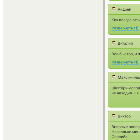
Андрей
Как всегда отл
Развернуть
(
1
)
Виталий
Все быстро, и 
Развернуть
(
1
)
Максимили
Шахтёри молодц
не находил. На
Виктор
Впервые воспол
Несколько мину
Спасибо!