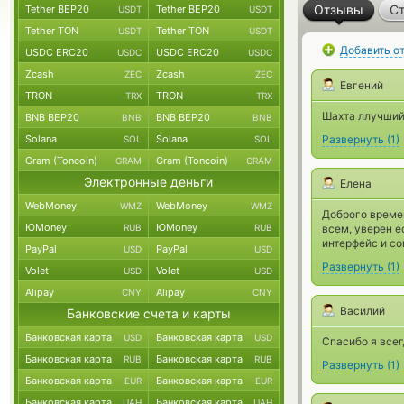
Отзывы
Ст
Tether BEP20
Tether BEP20
USDT
USDT
Tether TON
Tether TON
USDT
USDT
Добавить о
USDC ERC20
USDC ERC20
USDC
USDC
Zcash
Zcash
ZEC
ZEC
Евгений
TRON
TRON
TRX
TRX
Шахта ллучши
BNB BEP20
BNB BEP20
BNB
BNB
Solana
Solana
Развернуть
(
1
)
SOL
SOL
Gram (Toncoin)
Gram (Toncoin)
GRAM
GRAM
Электронные деньги
Елена
WebMoney
WebMoney
WMZ
WMZ
Доброго време
ЮMoney
ЮMoney
RUB
RUB
всем, уверен е
интерфейс и со
PayPal
PayPal
USD
USD
Развернуть
(
1
)
Volet
Volet
USD
USD
Alipay
Alipay
CNY
CNY
Василий
Банковские счета и карты
Банковская карта
Банковская карта
USD
USD
Спасибо я всег
Банковская карта
Банковская карта
RUB
RUB
Развернуть
(
1
)
Банковская карта
Банковская карта
EUR
EUR
Банковская карта
Банковская карта
UAH
UAH