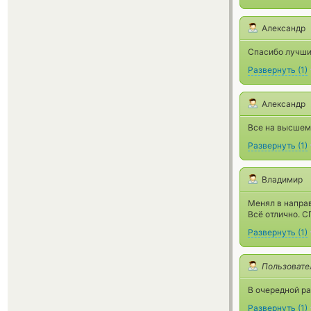
Александр
Спасибо лучши
Развернуть
(
1
)
Александр
Все на высшем
Развернуть
(
1
)
Владимир
Менял в напра
Всё отлично. 
Развернуть
(
1
)
Пользовате
В очередной ра
Развернуть
(
1
)