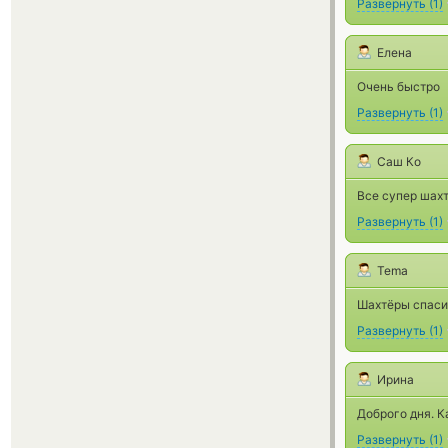
Развернуть
(
1
)
Елена
Очень быстро
Развернуть
(
1
)
Саш Ко
Все супер шах
Развернуть
(
1
)
Tema
Шахтёры спасиб
Развернуть
(
1
)
Ирина
Доброго дня. К
Развернуть
(
1
)