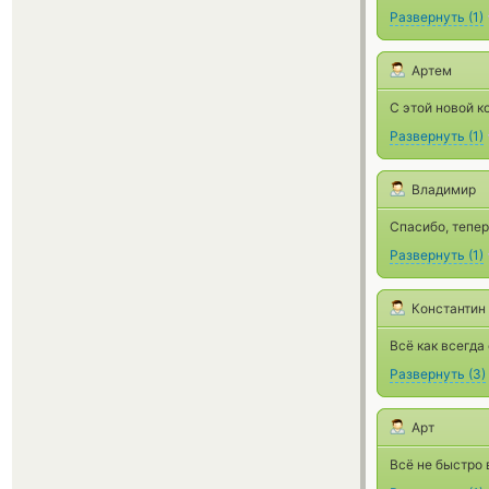
Развернуть
(
1
)
Артем
С этой новой к
Развернуть
(
1
)
Владимир
Спасибо, тепер
Развернуть
(
1
)
Константин
Всё как всегда
Развернуть
(
3
)
Арт
Всё не быстро в