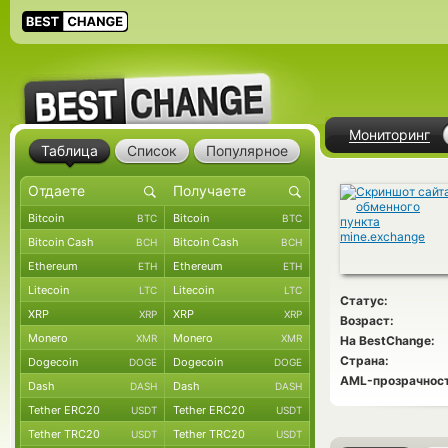
Мониторинг
Таблица
Список
Популярное
Bitcoin
Bitcoin
BTC
BTC
Bitcoin Cash
Bitcoin Cash
BCH
BCH
Ethereum
Ethereum
ETH
ETH
Litecoin
Litecoin
LTC
LTC
Статус:
XRP
XRP
XRP
XRP
Возраст:
Monero
Monero
XMR
XMR
На BestChange:
Страна:
Dogecoin
Dogecoin
DOGE
DOGE
AML-прозрачност
Dash
Dash
DASH
DASH
Tether ERC20
Tether ERC20
USDT
USDT
Tether TRC20
Tether TRC20
USDT
USDT