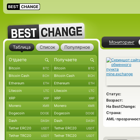
Мониторинг
Таблица
Список
Популярное
Bitcoin
Bitcoin
BTC
BTC
Bitcoin Cash
Bitcoin Cash
BCH
BCH
Ethereum
Ethereum
ETH
ETH
Litecoin
Litecoin
LTC
LTC
Статус:
XRP
XRP
XRP
XRP
Возраст:
Monero
Monero
XMR
XMR
На BestChange:
Страна:
Dogecoin
Dogecoin
DOGE
DOGE
AML-прозрачност
Dash
Dash
DASH
DASH
Tether ERC20
Tether ERC20
USDT
USDT
Tether TRC20
Tether TRC20
USDT
USDT