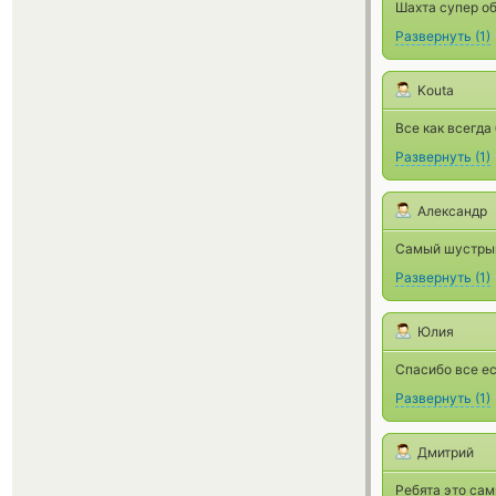
Шахта супер о
Развернуть
(
1
)
Kouta
Все как всегда 
Развернуть
(
1
)
Александр
Самый шустрый
Развернуть
(
1
)
Юлия
Спасибо все е
Развернуть
(
1
)
Дмитрий
Ребята это сам