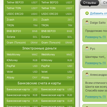
Отзывы
Ст
Tether BEP20
Tether BEP20
USDT
USDT
Tether TON
Tether TON
USDT
USDT
Добавить о
USDC ERC20
USDC ERC20
USDC
USDC
Zcash
Zcash
ZEC
ZEC
Daigo Saito
TRON
TRON
TRX
TRX
Продолжаю пол
BNB BEP20
BNB BEP20
BNB
BNB
Solana
Solana
Развернуть
(
1
)
SOL
SOL
Gram (Toncoin)
Gram (Toncoin)
GRAM
GRAM
Электронные деньги
Рус
WebMoney
WebMoney
WMZ
WMZ
Шахтеры топ!,,
ЮMoney
ЮMoney
RUB
RUB
Развернуть
(
1
)
PayPal
PayPal
USD
USD
Volet
Volet
USD
USD
Александра
Alipay
Alipay
CNY
CNY
Банковские счета и карты
Всем отличного
Шахта как всег
Банковская карта
Банковская карта
USD
USD
Спасибо вам за
Банковская карта
Банковская карта
RUB
RUB
Развернуть
(
1
)
Банковская карта
Банковская карта
EUR
EUR
Банковская карта
Банковская карта
UAH
UAH