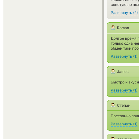
советую,не пож
Развернуть
(
2
)
Roman
Долгое время п
только одна не
обмен таки пр
Развернуть
(
1
)
James
Быстро и вкус
Развернуть
(
1
)
Степан
Постоянно пол
Развернуть
(
1
)