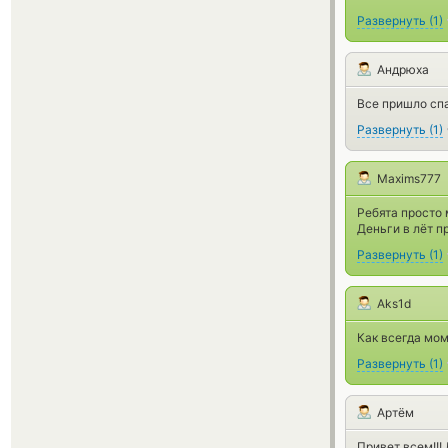
Развернуть
(
1
)
Андрюха
Все пришло сп
Развернуть
(
1
)
Maxims777
Ребята просто 
Деньги в лёт п
Развернуть
(
1
)
Aks1d
Как всегда мо
Развернуть
(
1
)
Артём
Привет всем!!!