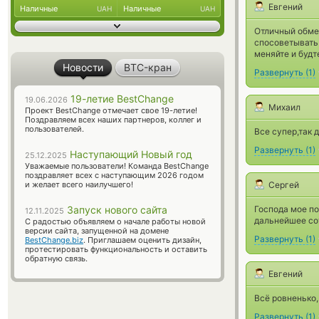
Евгений
Наличные
Наличные
UAH
UAH
Отличный обме
спосоветывать
меняйте и будт
Новости
BTC-кран
Развернуть
(
1
)
19-летие BestChange
19.06.2026
Михаил
Проект BestChange отмечает свое 19-летие!
Поздравляем всех наших партнеров, коллег и
пользователей.
Все супер,так д
Развернуть
(
1
)
Наступающий Новый год
25.12.2025
Уважаемые пользователи! Команда BestChange
поздравляет всех с наступающим 2026 годом
и желает всего наилучшего!
Сергей
Запуск нового сайта
Господа мое по
12.11.2025
дальнейшее со
С радостью объявляем о начале работы новой
версии сайта, запущенной на домене
Развернуть
(
1
)
BestChange.biz
. Приглашаем оценить дизайн,
протестировать функциональность и оставить
обратную связь.
Евгений
Всё ровненько,
Развернуть
(
1
)