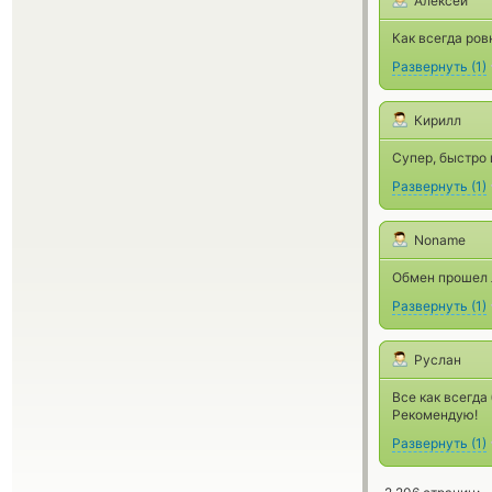
Алексей
Как всегда ров
Развернуть
(
1
)
Кирилл
Супер, быстро 
Развернуть
(
1
)
Noname
Обмен прошел л
Развернуть
(
1
)
Руслан
Все как всегда 
Рекомендую!
Развернуть
(
1
)