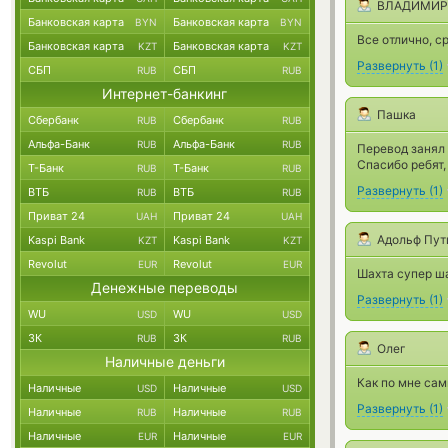
ВЛАДИМИР 
Банковская карта
Банковская карта
BYN
BYN
Все отлично, с
Банковская карта
Банковская карта
KZT
KZT
Развернуть
(
1
)
СБП
СБП
RUB
RUB
Интернет-банкинг
Пашка
Сбербанк
Сбербанк
RUB
RUB
Альфа-Банк
Альфа-Банк
RUB
RUB
Перевод занял 
Спасибо ребят,
Т-Банк
Т-Банк
RUB
RUB
Развернуть
(
1
)
ВТБ
ВТБ
RUB
RUB
Приват 24
Приват 24
UAH
UAH
Адольф Пут
Kaspi Bank
Kaspi Bank
KZT
KZT
Revolut
Revolut
EUR
EUR
Шахта супер ша
Денежные переводы
Развернуть
(
1
)
WU
WU
USD
USD
ЗК
ЗК
RUB
RUB
Олег
Наличные деньги
Как по мне са
Наличные
Наличные
USD
USD
Развернуть
(
1
)
Наличные
Наличные
RUB
RUB
Наличные
Наличные
EUR
EUR