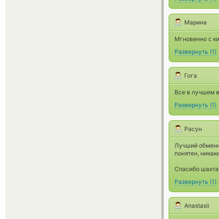
Марина
Мгновенно с ки
Развернуть
(
1
)
Гога
Все в лучшем в
Развернуть
(
1
)
Расун
Лучший обменни
понятен, никак
Спасибо шахта
Развернуть
(
1
)
Anastasii