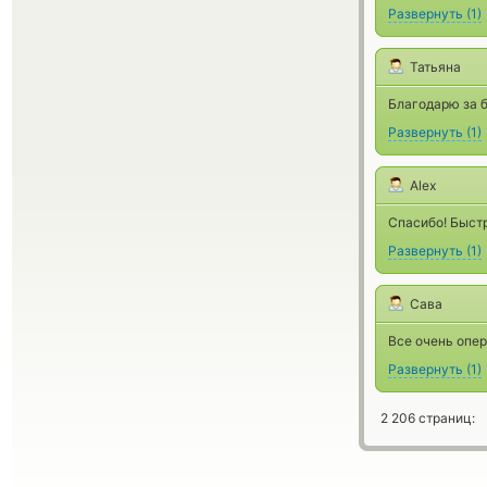
Развернуть
(
1
)
Татьяна
Благодарю за 
Развернуть
(
1
)
Alex
Спасибо! Быстр
Развернуть
(
1
)
Сава
Все очень опер
Развернуть
(
1
)
2 206 страниц: