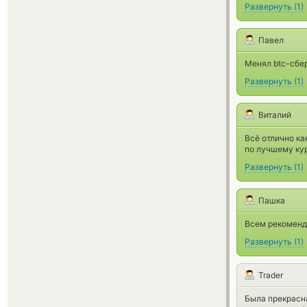
Развернуть
(
1
)
Павел
Менял btc-сбер
Развернуть
(
1
)
Виталий
Всё отлично ка
по лучшему ку
Развернуть
(
1
)
Пашка
Всем рекоменду
Развернуть
(
1
)
Trader
Была прекрасна