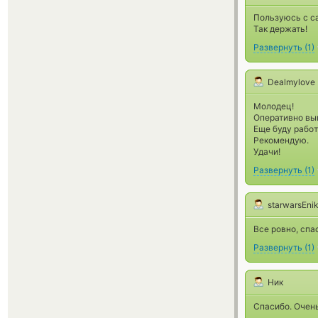
Пользуюсь с са
Так держать!
Развернуть
(
1
)
Dealmylove
Молодец!
Оперативно вы
Еще буду работ
Рекомендую.
Удачи!
Развернуть
(
1
)
starwarsEni
Все ровно, спа
Развернуть
(
1
)
Ник
Спасибо. Очен