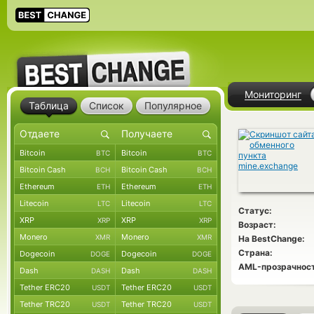
Мониторинг
Таблица
Список
Популярное
Bitcoin
Bitcoin
BTC
BTC
Bitcoin Cash
Bitcoin Cash
BCH
BCH
Ethereum
Ethereum
ETH
ETH
Litecoin
Litecoin
LTC
LTC
Статус:
XRP
XRP
XRP
XRP
Возраст:
Monero
Monero
XMR
XMR
На BestChange:
Страна:
Dogecoin
Dogecoin
DOGE
DOGE
AML-прозрачност
Dash
Dash
DASH
DASH
Tether ERC20
Tether ERC20
USDT
USDT
Tether TRC20
Tether TRC20
USDT
USDT