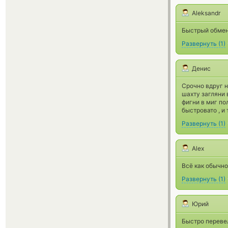
Aleksandr
Быстрый обмен
Развернуть
(
1
)
Денис
Срочно вдруг н
шахту загляни 
фигни в миг по
быстровато , и
Развернуть
(
1
)
Alex
Всё как обычно
Развернуть
(
1
)
Юрий
Быстро переве