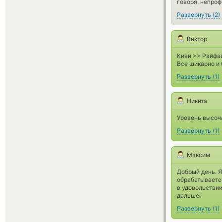
говоря, непроф
Развернуть
(
2
)
Виктор
Киви >> Райфа
Все шикарно и 
Развернуть
(
1
)
Никита
Уровень высоч
Развернуть
(
1
)
Максим
Добрый день. Я
обрабатываете 
в удовольствии
дальше!
Развернуть
(
1
)