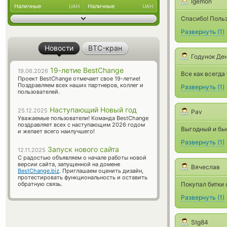
Igemon
Наличные
Наличные
UAH
UAH
Спасибо! Польз
Развернуть
(
1
)
Новости
BTC-кран
Годунок Де
19-летие BestChange
19.06.2026
Все как всегда
Проект BestChange отмечает свое 19-летие!
Поздравляем всех наших партнеров, коллег и
Развернуть
(
1
)
пользователей.
Наступающий Новый год
25.12.2025
Pav
Уважаемые пользователи! Команда BestChange
поздравляет всех с наступающим 2026 годом
Выгодный и быс
и желает всего наилучшего!
Развернуть
(
1
)
Запуск нового сайта
12.11.2025
С радостью объявляем о начале работы новой
версии сайта, запущенной на домене
Вячеслав
BestChange.biz
. Приглашаем оценить дизайн,
протестировать функциональность и оставить
обратную связь.
Покупал битки 
Развернуть
(
1
)
Stg84