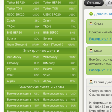
Отзывы
Ст
Tether BEP20
Tether BEP20
USDT
USDT
Tether TON
Tether TON
USDT
USDT
Добавить о
USDC ERC20
USDC ERC20
USDC
USDC
Zcash
Zcash
ZEC
ZEC
Ольга
TRON
TRON
TRX
TRX
Прекрасный обм
BNB BEP20
BNB BEP20
BNB
BNB
Solana
Solana
Развернуть
(
1
)
SOL
SOL
Gram (Toncoin)
Gram (Toncoin)
GRAM
GRAM
Электронные деньги
Макс
WebMoney
WebMoney
WMZ
WMZ
Все быстро, на
ЮMoney
ЮMoney
RUB
RUB
дождаться подт
PayPal
PayPal
USD
USD
Развернуть
(
1
)
Volet
Volet
USD
USD
Alipay
Alipay
CNY
CNY
Галина Дми
Банковские счета и карты
Статус заявки:
Банковская карта
Банковская карта
USD
USD
Ссылка на зая
Банковская карта
Банковская карта
RUB
RUB
Информация о 
Банковская карта
Банковская карта
EUR
EUR
ID 1193452 от 
Курс обмена: 7
Банковская карта
Банковская карта
UAH
UAH