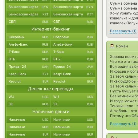
Сумма обмена 
Банковская карта
Банковская карта
BYN
BYN
Сумма обмена 
Хочу узнать ку
Банковская карта
Банковская карта
KZT
KZT
кошелька и дол
СБП
СБП
RUB
RUB
кошелек Получ
Интернет-банкинг
Развернуть
(
1
)
Сбербанк
Сбербанк
RUB
RUB
Альфа-Банк
Альфа-Банк
RUB
RUB
Роман
Т-Банк
Т-Банк
RUB
RUB
Хороша всем на
ВТБ
ВТБ
RUB
RUB
Что же это тако
Вся родня выби
Приват 24
Приват 24
UAH
UAH
И красив и бог
Kaspi Bank
Kaspi Bank
KZT
KZT
За тебя калым 
И как будто бы 
Revolut
Revolut
EUR
EUR
За тебя калым 
Денежные переводы
Пусть бушует в
Без камней и б
WU
WU
USD
USD
И тогда может 
ЗК
ЗК
RUB
RUB
Тонкий шелк - 
А любовь - это 
Наличные деньги
Потому что Обм
Наличные
Наличные
USD
USD
Развернуть
(
1
)
Наличные
Наличные
RUB
RUB
Наличные
Наличные
EUR
EUR