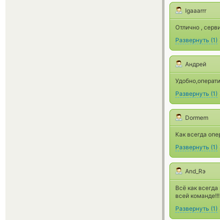
Igaaarrr
Отлично , серв
Развернуть
(
1
)
Андрей
Удобно,операти
Развернуть
(
1
)
Dormem
Как всегда опе
Развернуть
(
1
)
And_Rэ
Всё как всегда
всей команде!!!
Развернуть
(
1
)