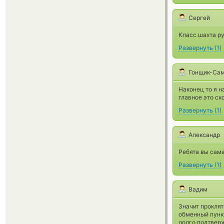
Сергей
Класс шахта ру
Развернуть
(
1
)
Гонщик-Са
Наконец то я 
главное это ск
Развернуть
(
1
)
Александр
Ребята вы сама
Развернуть
(
1
)
Вадим
Значит прокля
обменный пункт
долго подтверж