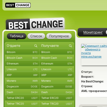
Мониторинг
Таблица
Список
Популярное
Bitcoin
Bitcoin
BTC
BTC
Bitcoin Cash
Bitcoin Cash
BCH
BCH
Ethereum
Ethereum
ETH
ETH
Litecoin
Litecoin
LTC
LTC
Статус:
XRP
XRP
XRP
XRP
Возраст:
Monero
Monero
XMR
XMR
На BestChange:
Страна:
Dogecoin
Dogecoin
DOGE
DOGE
AML-прозрачност
Dash
Dash
DASH
DASH
Tether ERC20
Tether ERC20
USDT
USDT
Tether TRC20
Tether TRC20
USDT
USDT