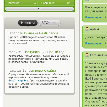
Наличные
Наличные
UAH
UAH
Как всегда все
как для меня, 
Развернуть
(
1
)
Новости
BTC-кран
Артем
19-летие BestChange
19.06.2026
Проект BestChange отмечает свое 19-летие!
Даже проверять
Поздравляем всех наших партнеров, коллег и
пользователей.
Развернуть
(
1
)
Наступающий Новый год
25.12.2025
Евгений Св
Уважаемые пользователи! Команда BestChange
поздравляет всех с наступающим 2026 годом
и желает всего наилучшего!
"Ванечка - доб
напоминает чт
Запуск нового сайта
12.11.2025
Пятигорска (по
С радостью объявляем о начале работы новой
время в школу 
версии сайта, запущенной на домене
Ещё Ванечка - 
BestChange.biz
. Приглашаем оценить дизайн,
политкорректны
протестировать функциональность и оставить
где-нибудь в ле
обратную связь.
размахивая дуб
колец" - это т
настоящая кира
("канавка" пос
поджигается. В