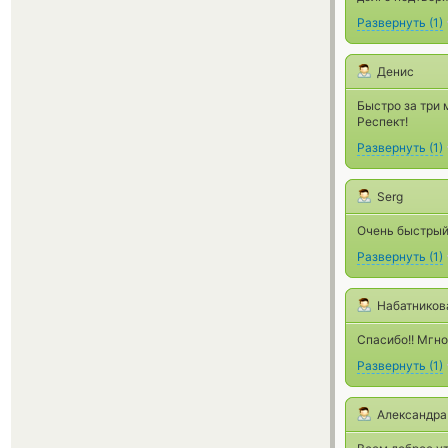
Развернуть
(
1
)
Денис
Быстро за три м
Респект!
Развернуть
(
1
)
Serg
Очень быстрый
Развернуть
(
1
)
Набатников
Спасибо!! Мгно
Развернуть
(
1
)
Александра