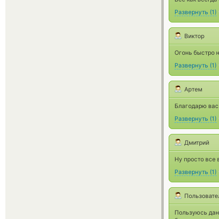
Развернуть
(
1
)
Виктор
Огонь быстро 
Развернуть
(
1
)
Артем
Благодарю вас
Развернуть
(
1
)
Дмитрий
Ну просто все 
Развернуть
(
1
)
Пользовате
Пользуюсь дан