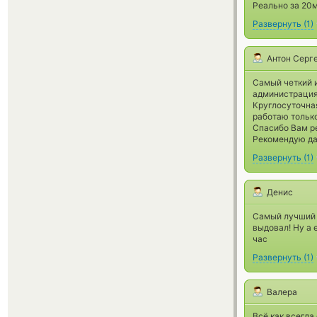
Реально за 20
Развернуть
(
1
)
Антон Серг
Самый четкий 
администрация
Круглосуточна
работаю только
Спасибо Вам ре
Рекомендую да
Развернуть
(
1
)
Денис
Самый лучший 
выдовал! Ну а 
час
Развернуть
(
1
)
Валера
Всё как всегда