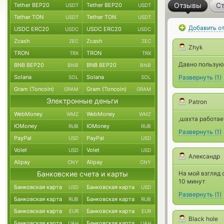
Отзывы
Ст
Tether BEP20
Tether BEP20
USDT
USDT
Tether TON
Tether TON
USDT
USDT
Добавить о
USDC ERC20
USDC ERC20
USDC
USDC
Zcash
Zcash
ZEC
ZEC
Zhyk
TRON
TRON
TRX
TRX
Давно пользуюс
BNB BEP20
BNB BEP20
BNB
BNB
Solana
Solana
Развернуть
(
1
)
SOL
SOL
Gram (Toncoin)
Gram (Toncoin)
GRAM
GRAM
Электронные деньги
Patron
WebMoney
WebMoney
WMZ
WMZ
,шахта работае
ЮMoney
ЮMoney
RUB
RUB
Развернуть
(
1
)
PayPal
PayPal
USD
USD
Volet
Volet
USD
USD
Александр
Alipay
Alipay
CNY
CNY
Банковские счета и карты
На мой взгляд
10 минут
Банковская карта
Банковская карта
USD
USD
Развернуть
(
1
)
Банковская карта
Банковская карта
RUB
RUB
Банковская карта
Банковская карта
EUR
EUR
Black hole
Банковская карта
Банковская карта
UAH
UAH