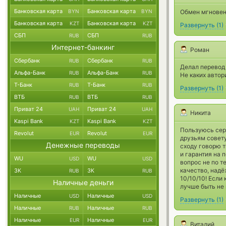
Банковская карта
Банковская карта
BYN
BYN
Обмен мгновен
Банковская карта
Банковская карта
KZT
KZT
Развернуть
(
1
)
СБП
СБП
RUB
RUB
Интернет-банкинг
Роман
Сбербанк
Сбербанк
RUB
RUB
Делал перевод 
Альфа-Банк
Альфа-Банк
RUB
RUB
Не каких автори
Т-Банк
Т-Банк
RUB
RUB
Развернуть
(
1
)
ВТБ
ВТБ
RUB
RUB
Приват 24
Приват 24
UAH
UAH
Никита
Kaspi Bank
Kaspi Bank
KZT
KZT
Пользуюсь серв
Revolut
Revolut
EUR
EUR
друзьям совету
Денежные переводы
сходу говорю т
и гарантия на 
WU
WU
USD
USD
вопрос не по т
качество, над
ЗК
ЗК
RUB
RUB
10/10/10! Если
Наличные деньги
лучше быть не
Наличные
Наличные
USD
USD
Развернуть
(
1
)
Наличные
Наличные
RUB
RUB
Наличные
Наличные
EUR
EUR
Виталий