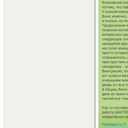
ближайшей элек
потому, что си
У пьяной компа
Ваня, конечно,
и пьяных, но ле
Продолжение и
позвонил колле
интересных при
следующее: вч
наперебой крич
наступит конец
просто оставил
отказывались, 
пристрастиях к
неподалеку - в
Ваня решил, чт
вот шлем и меч
вчерашние знак
дверь и с все 
В общем, Ваня 
двое из троих 
третий все-так
Как то случайн
работе ШАХТЁРО
оперативные пр
Развернуть
(
1
)