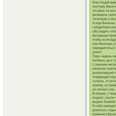
блестящей кира
поэтому Ванечк
же день по рос
размеров свите
теленком стан
А еще Ванечка 
габаритами ему
обсуждать отка
выходным превр
чтобы если вдр
сам Ванечка ут
передвигаться 
умеет.
Пару недель н
затемно, да к 
с лишним метра
нелепом свите
возжелавшей по
товарищей окр
толкать. А пот
свитер, остави
он связал сам,
В общем, стащи
поджег, после 
выдать боевой к
Я себе прекрас
довелось отдых
появился Ванеч