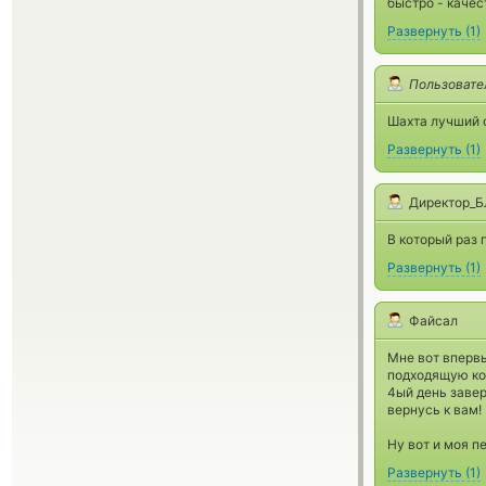
быстро - качес
Развернуть
(
1
)
Пользовате
Шахта лучший о
Развернуть
(
1
)
Директор_
В который раз 
Развернуть
(
1
)
Файсал
Мне вот впервы
подходящую кон
4ый день завер
вернусь к вам!
Ну вот и моя п
Развернуть
(
1
)