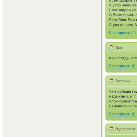
Всем доброе ут
А утро начинае
Благодарим да
С Вами приятно
Всех благ Вам 
С уважением А
Развернуть
(
2
)
Олег
Как всегда, вс
Развернуть
(
1
)
Георгий
Уже больше го
надежный, а гл
блокировки тра
Раньше они при
Развернуть
(
1
)
Гидраюзер