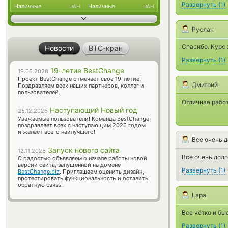
Развернуть
(
1
)
Наличные
Наличные
UAH
UAH
Руслан
Спасибо. Курс 
Новости
BTC-кран
Развернуть
(
1
)
19-летие BestChange
19.06.2026
Проект BestChange отмечает свое 19-летие!
Дмитрий
Поздравляем всех наших партнеров, коллег и
пользователей.
Отличная работ
Наступающий Новый год
25.12.2025
Уважаемые пользователи! Команда BestChange
поздравляет всех с наступающим 2026 годом
и желает всего наилучшего!
Все очень д
Запуск нового сайта
12.11.2025
Все очень долг
С радостью объявляем о начале работы новой
версии сайта, запущенной на домене
Развернуть
(
1
)
BestChange.biz
. Приглашаем оценить дизайн,
протестировать функциональность и оставить
обратную связь.
Lapa.
Все чётко и бы
Развернуть
(
1
)