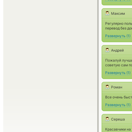
Максим
Регулярно поль
перевод без до
Развернуть
(
1
)
Андрей
Пожалуй лучший
советую сам п
Развернуть
(
1
)
Роман
Все очень быст
Развернуть
(
1
)
Сереша
Красавчики на