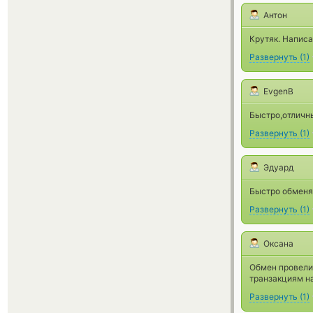
Антон
Крутяк. Написа
Развернуть
(
1
)
EvgenB
Быстро,отличны
Развернуть
(
1
)
Эдуард
Быстро обменя
Развернуть
(
1
)
Оксана
Обмен провели 
транзакциям на
Развернуть
(
1
)