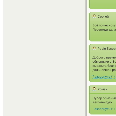
Сергей
Всё по чесноку
Переводы делаю
Pablo Escob
Доброго времен
обменники в Be
выразить благ
дальнейшей ра
Развернуть
(
1
)
Роман
Супер обменник
Рекомендую
Развернуть
(
1
)