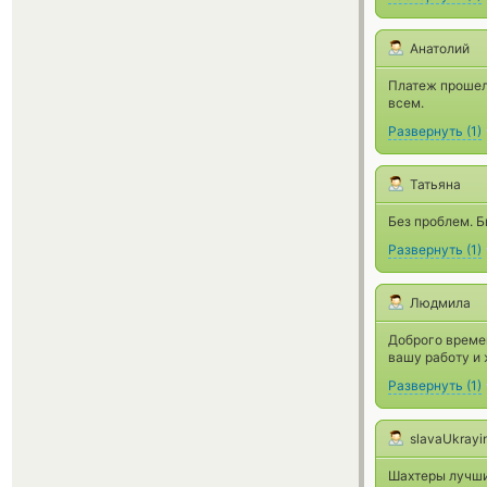
Анатолий
Платеж прошел
всем.
Развернуть
(
1
)
Татьяна
Без проблем. Б
Развернуть
(
1
)
Людмила
Доброго времен
вашу работу и
Развернуть
(
1
)
slavaUkrayi
Шахтеры лучши