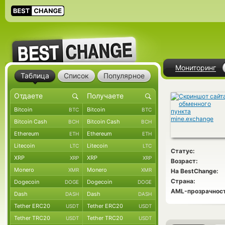
Мониторинг
Таблица
Список
Популярное
Bitcoin
Bitcoin
BTC
BTC
Bitcoin Cash
Bitcoin Cash
BCH
BCH
Ethereum
Ethereum
ETH
ETH
Litecoin
Litecoin
LTC
LTC
Статус:
XRP
XRP
XRP
XRP
Возраст:
Monero
Monero
XMR
XMR
На BestChange:
Страна:
Dogecoin
Dogecoin
DOGE
DOGE
AML-прозрачност
Dash
Dash
DASH
DASH
Tether ERC20
Tether ERC20
USDT
USDT
Tether TRC20
Tether TRC20
USDT
USDT