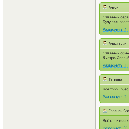
Антон
Отличный серви
Буду пользоват
Развернуть
(
1
)
Анастасия
Отличный обмен
быстро. Спасиб
Развернуть
(
1
)
Татьяна
Все хорошо, е
Развернуть
(
1
)
Евгений Св
Всё как и всег
Развернуть
(
1
)