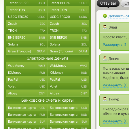
Отзывы
Ст
Tether BEP20
Tether BEP20
USDT
USDT
Tether TON
Tether TON
USDT
USDT
Добавить о
USDC ERC20
USDC ERC20
USDC
USDC
Zcash
Zcash
ZEC
ZEC
Влад
TRON
TRON
TRX
TRX
Просто класс, 3
BNB BEP20
BNB BEP20
BNB
BNB
Solana
Solana
Развернуть
(
1
)
SOL
SOL
Gram (Toncoin)
Gram (Toncoin)
GRAM
GRAM
Электронные деньги
Денис
WebMoney
WebMoney
WMZ
WMZ
Пользовался ша
ЮMoney
ЮMoney
RUB
RUB
лимпампони!
Надёжно, быстр
PayPal
PayPal
USD
USD
Развернуть
(
1
)
Volet
Volet
USD
USD
Alipay
Alipay
CNY
CNY
Тимур
Банковские счета и карты
Банковская карта
Банковская карта
USD
USD
Очередной раз 
обменик и сумм
Банковская карта
Банковская карта
RUB
RUB
Развернуть
(
1
)
Банковская карта
Банковская карта
EUR
EUR
Банковская карта
Банковская карта
UAH
UAH