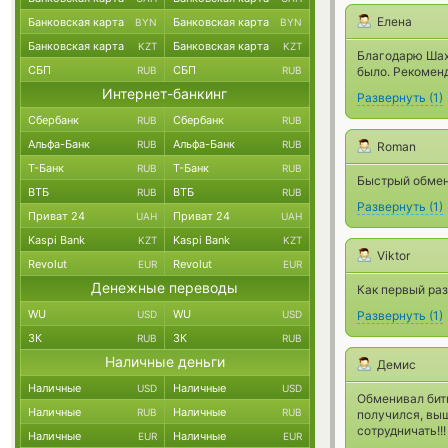
Елена
Банковская карта
Банковская карта
BYN
BYN
Банковская карта
Банковская карта
KZT
KZT
Благодарю Шахт
СБП
СБП
RUB
RUB
было. Рекомен
Интернет-банкинг
Развернуть
(
1
)
Сбербанк
Сбербанк
RUB
RUB
Альфа-Банк
Альфа-Банк
RUB
RUB
Roman
Т-Банк
Т-Банк
RUB
RUB
Быстрый обмен
ВТБ
ВТБ
RUB
RUB
Развернуть
(
1
)
Приват 24
Приват 24
UAH
UAH
Kaspi Bank
Kaspi Bank
KZT
KZT
Viktor
Revolut
Revolut
EUR
EUR
Денежные переводы
Как первый раз
WU
WU
USD
USD
Развернуть
(
1
)
ЗК
ЗК
RUB
RUB
Наличные деньги
Демис
Наличные
Наличные
USD
USD
Обменивал битк
Наличные
Наличные
RUB
RUB
получился, выше
сотрудничать!!!
Наличные
Наличные
EUR
EUR