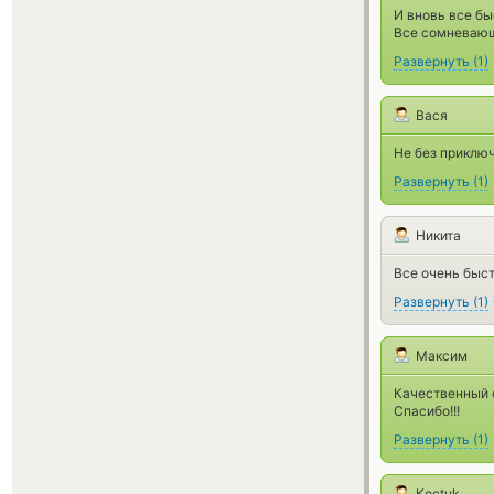
И вновь все бы
Все сомневающ
Развернуть
(
1
)
Вася
Не без приключ
Развернуть
(
1
)
Никита
Все очень быст
Развернуть
(
1
)
Максим
Качественный 
Спасибо!!!
Развернуть
(
1
)
Koctuk