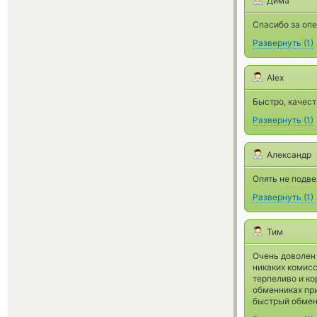
Дима
Спасибо за оп
Развернуть
(
1
)
Alex
Быстро, качест
Развернуть
(
1
)
Александр
Опять не подве
Развернуть
(
1
)
Тим
Очень доволен 
никаких комисс
терпеливо и ко
обменниках при
быстрый обмен