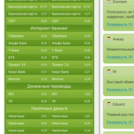
Dormem
Банковская карта
Банковская карта
BYN
BYN
Пользуюсь не 
Банковская карта
Банковская карта
KZT
KZT
задержек, проб
СБП
СБП
RUB
RUB
Развернуть
(
1
)
Интернет-банкинг
Сбербанк
Сбербанк
RUB
RUB
Анвар
Альфа-Банк
Альфа-Банк
RUB
RUB
Моментальный 
Т-Банк
Т-Банк
RUB
RUB
Развернуть
(
1
)
ВТБ
ВТБ
RUB
RUB
Приват 24
Приват 24
UAH
UAH
Rf
Kaspi Bank
Kaspi Bank
KZT
KZT
Revolut
Revolut
EUR
EUR
Быстрый обмен
Денежные переводы
Развернуть
(
1
)
WU
WU
USD
USD
ЗК
ЗК
RUB
RUB
Eduard
Наличные деньги
Первый раз пол
Наличные
Наличные
USD
USD
Развернуть
(
1
)
Наличные
Наличные
RUB
RUB
Наличные
Наличные
EUR
EUR