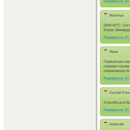
Развернуть
(
1
)
Maximus
QIWI>BTC. Сего
блоке. Шикардо
Развернуть
(
1
)
Иван
Первый раз зам
поверил своим 
оперативности 
Развернуть
(
1
)
Сытый Сло
Спасибо,все бы
Развернуть
(
1
)
Алексей