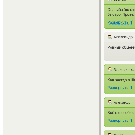
Спасибо большо
быстро! Провел
Развернуть
(
1
)
Александр
Ровный обменик 
Пользовате
Как всегда с Ш
Развернуть
(
1
)
Алекандр
Всё супер, быс
Развернуть
(
1
)