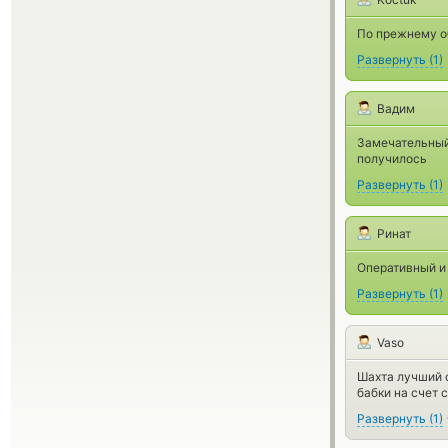
По прежнему об
Развернуть
(
1
)
Вадим
Замечательный 
получилось
Развернуть
(
1
)
Ринат
Оперативный и
Развернуть
(
1
)
Vaso
Шахта лучший 
бабки на счет 
Развернуть
(
1
)