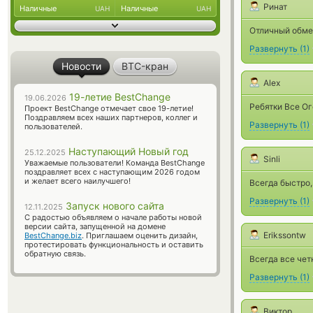
Ринат
Наличные
Наличные
UAH
UAH
Отличный обме
Развернуть
(
1
)
Новости
BTC-кран
Alex
19-летие BestChange
19.06.2026
Ребятки Все 
Проект BestChange отмечает свое 19-летие!
Поздравляем всех наших партнеров, коллег и
Развернуть
(
1
)
пользователей.
Наступающий Новый год
25.12.2025
Sinli
Уважаемые пользователи! Команда BestChange
поздравляет всех с наступающим 2026 годом
и желает всего наилучшего!
Всегда быстро,
Развернуть
(
1
)
Запуск нового сайта
12.11.2025
С радостью объявляем о начале работы новой
версии сайта, запущенной на домене
Erikssontw
BestChange.biz
. Приглашаем оценить дизайн,
протестировать функциональность и оставить
обратную связь.
Всегда все четк
Развернуть
(
1
)
Виктор