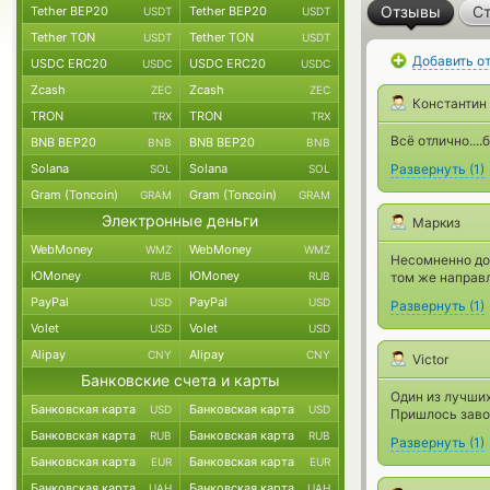
Отзывы
Ст
Tether BEP20
Tether BEP20
USDT
USDT
Tether TON
Tether TON
USDT
USDT
Добавить о
USDC ERC20
USDC ERC20
USDC
USDC
Zcash
Zcash
ZEC
ZEC
Константин
TRON
TRON
TRX
TRX
Всё отлично....
BNB BEP20
BNB BEP20
BNB
BNB
Solana
Solana
Развернуть
(
1
)
SOL
SOL
Gram (Toncoin)
Gram (Toncoin)
GRAM
GRAM
Электронные деньги
Маркиз
WebMoney
WebMoney
WMZ
WMZ
Несомненно до
ЮMoney
ЮMoney
RUB
RUB
том же направл
PayPal
PayPal
USD
USD
Развернуть
(
1
)
Volet
Volet
USD
USD
Alipay
Alipay
CNY
CNY
Victor
Банковские счета и карты
Один из лучших
Банковская карта
Банковская карта
USD
USD
Пришлось заво
Банковская карта
Банковская карта
RUB
RUB
Развернуть
(
1
)
Банковская карта
Банковская карта
EUR
EUR
Банковская карта
Банковская карта
UAH
UAH