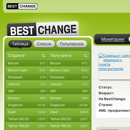
Мониторинг
Таблица
Список
Популярное
Bitcoin
Bitcoin
BTC
BTC
Bitcoin Cash
Bitcoin Cash
BCH
BCH
Ethereum
Ethereum
ETH
ETH
Litecoin
Litecoin
LTC
LTC
Статус:
XRP
XRP
XRP
XRP
Возраст:
Monero
Monero
XMR
XMR
На BestChange:
Страна:
Dogecoin
Dogecoin
DOGE
DOGE
AML-прозрачност
Dash
Dash
DASH
DASH
Tether ERC20
Tether ERC20
USDT
USDT
Tether TRC20
Tether TRC20
USDT
USDT