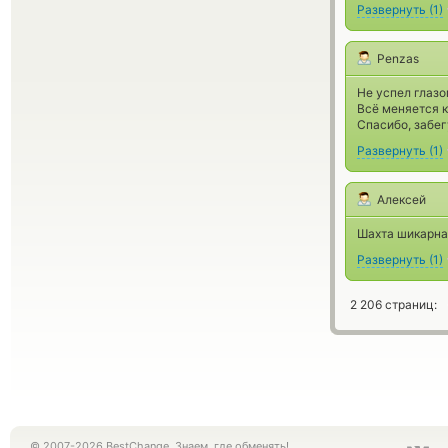
Развернуть
(
1
)
Penzas
Не успел глазо
Всё меняется 
Спасибо, забе
Развернуть
(
1
)
Алексей
Шахта шикарна
Развернуть
(
1
)
2 206 страниц:
© 2007-2026 BestChange. Знаем, где обменять!