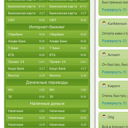
Быстренько кон
Банковская карта
Банковская карта
BYN
BYN
Развернуть
(
1
)
Банковская карта
Банковская карта
KZT
KZT
СБП
СБП
RUB
RUB
KarlMenson
Интернет-банкинг
Оплата киви ст
Сбербанк
Сбербанк
RUB
RUB
Развернуть
(
1
)
Альфа-Банк
Альфа-Банк
RUB
RUB
Т-Банк
Т-Банк
RUB
RUB
Avraam
ВТБ
ВТБ
RUB
RUB
Приват 24
Приват 24
UAH
UAH
Оч быстро, быс
Kaspi Bank
Kaspi Bank
KZT
KZT
Развернуть
(
1
)
Revolut
Revolut
EUR
EUR
Денежные переводы
Кирилл
WU
WU
USD
USD
Очень быстро, 
ЗК
ЗК
RUB
RUB
Наличные деньги
Развернуть
(
1
)
Наличные
Наличные
USD
USD
Olig
Наличные
Наличные
RUB
RUB
Наличные
Наличные
EUR
EUR
Всё в ёлочку! 