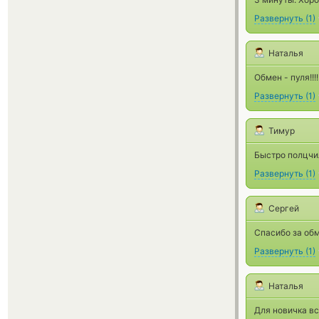
Развернуть
(
1
)
Наталья
Обмен - пуля!!!
Развернуть
(
1
)
Тимур
Быстро полцчил
Развернуть
(
1
)
Сергей
Спасибо за об
Развернуть
(
1
)
Наталья
Для новичка вс