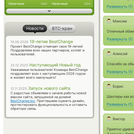
Наличные
Наличные
UAH
UAH
Развернуть
(
1
)
Максим
Новости
BTC-кран
Отличный обмен
Развернуть
(
1
)
19-летие BestChange
19.06.2026
Проект BestChange отмечает свое 19-летие!
Поздравляем всех наших партнеров, коллег и
Алексей
пользователей.
Спасибо за обм
Наступающий Новый год
25.12.2025
Уважаемые пользователи! Команда BestChange
Развернуть
(
1
)
поздравляет всех с наступающим 2026 годом
и желает всего наилучшего!
Борис
Запуск нового сайта
12.11.2025
С радостью объявляем о начале работы новой
Шахтеры как в
версии сайта, запущенной на домене
BestChange.biz
. Приглашаем оценить дизайн,
Развернуть
(
1
)
протестировать функциональность и оставить
обратную связь.
Виктор
Приятно удивлё
3 минуты. Хор