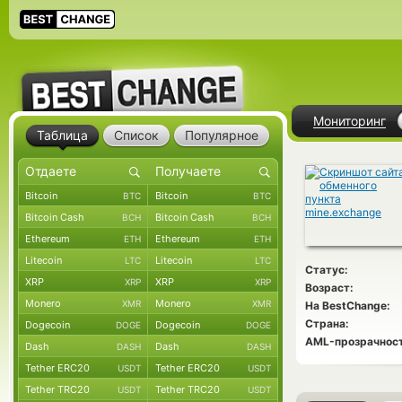
Мониторинг
Таблица
Список
Популярное
Bitcoin
Bitcoin
BTC
BTC
Bitcoin Cash
Bitcoin Cash
BCH
BCH
Ethereum
Ethereum
ETH
ETH
Litecoin
Litecoin
LTC
LTC
Статус:
XRP
XRP
XRP
XRP
Возраст:
Monero
Monero
XMR
XMR
На BestChange:
Страна:
Dogecoin
Dogecoin
DOGE
DOGE
AML-прозрачност
Dash
Dash
DASH
DASH
Tether ERC20
Tether ERC20
USDT
USDT
Tether TRC20
Tether TRC20
USDT
USDT