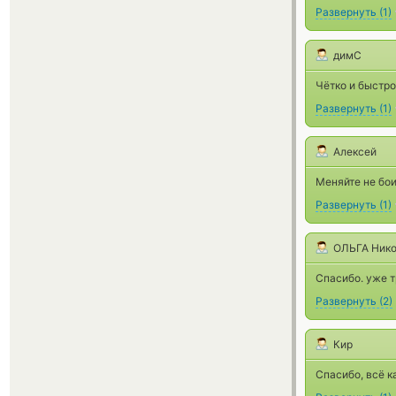
Развернуть
(
1
)
димС
Чётко и быстро
Развернуть
(
1
)
Алексей
Меняйте не бо
Развернуть
(
1
)
ОЛЬГА Ник
Спасибо. уже т
Развернуть
(
2
)
Кир
Спасибо, всё к