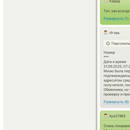
Керед
Топ. как всегд
Развернуть
(
1
)
Игорь
Персональ
Номер
***
Дата и время
21.06.2025, 07:
Мною была пер
подтверждающи
адресатом сред
получателя, п
Обменника, но 
проверку и про
Развернуть
(
6
)
Ilya27863
Очень понравил