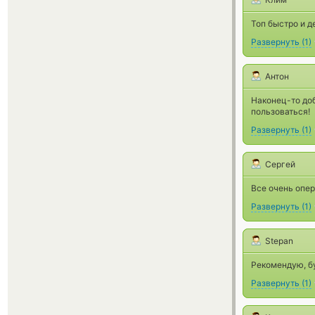
Топ быстро и д
Развернуть
(
1
)
Антон
Наконец-то доб
пользоваться!
Развернуть
(
1
)
Сергей
Все очень опер
Развернуть
(
1
)
Stepan
Рекомендую, б
Развернуть
(
1
)