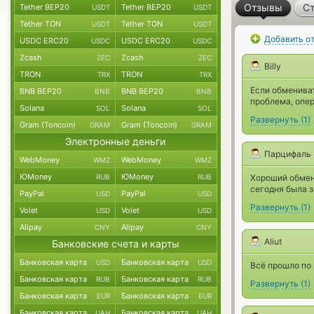
Отзывы
Ст
Tether BEP20
Tether BEP20
USDT
USDT
Tether TON
Tether TON
USDT
USDT
Добавить о
USDC ERC20
USDC ERC20
USDC
USDC
Zcash
Zcash
ZEC
ZEC
Billy
TRON
TRON
TRX
TRX
Если обмениват
BNB BEP20
BNB BEP20
BNB
BNB
проблема, опер
Solana
Solana
SOL
SOL
Развернуть
(
1
)
Gram (Toncoin)
Gram (Toncoin)
GRAM
GRAM
Электронные деньги
Парцифаль
WebMoney
WebMoney
WMZ
WMZ
ЮMoney
ЮMoney
RUB
RUB
Хороший обменн
сегодня была з
PayPal
PayPal
USD
USD
Развернуть
(
1
)
Volet
Volet
USD
USD
Alipay
Alipay
CNY
CNY
Aliut
Банковские счета и карты
Банковская карта
Банковская карта
USD
USD
Всё прошло по 
Банковская карта
Банковская карта
RUB
RUB
Развернуть
(
1
)
Банковская карта
Банковская карта
EUR
EUR
Банковская карта
Банковская карта
UAH
UAH