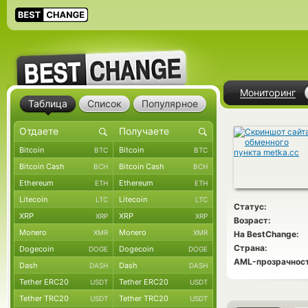
Мониторинг
Таблица
Список
Популярное
Bitcoin
Bitcoin
BTC
BTC
Bitcoin Cash
Bitcoin Cash
BCH
BCH
Ethereum
Ethereum
ETH
ETH
Litecoin
Litecoin
LTC
LTC
Статус:
XRP
XRP
XRP
XRP
Возраст:
Monero
Monero
XMR
XMR
На BestChange:
Страна:
Dogecoin
Dogecoin
DOGE
DOGE
AML-прозрачност
Dash
Dash
DASH
DASH
Tether ERC20
Tether ERC20
USDT
USDT
Tether TRC20
Tether TRC20
USDT
USDT