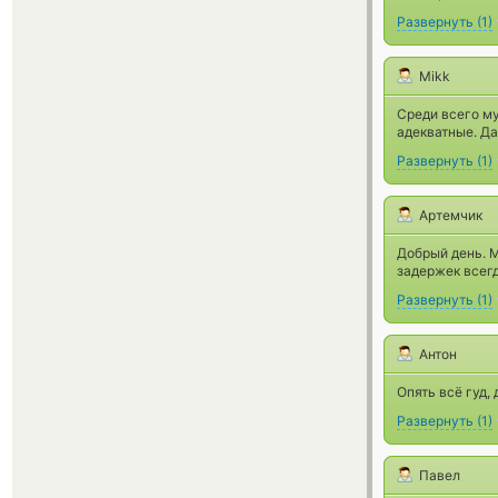
Развернуть
(
1
)
Mikk
Среди всего му
адекватные. Да
Развернуть
(
1
)
Артемчик
Добрый день. М
задержек всег
Развернуть
(
1
)
Антон
Опять всё гуд, 
Развернуть
(
1
)
Павел