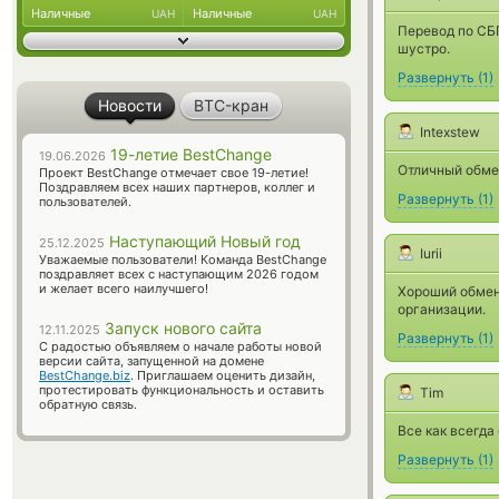
Наличные
Наличные
UAH
UAH
Перевод по СБП
шустро.
Развернуть
(
1
)
Новости
BTC-кран
Intexstew
19-летие BestChange
19.06.2026
Отличный обме
Проект BestChange отмечает свое 19-летие!
Поздравляем всех наших партнеров, коллег и
Развернуть
(
1
)
пользователей.
Наступающий Новый год
25.12.2025
Iurii
Уважаемые пользователи! Команда BestChange
поздравляет всех с наступающим 2026 годом
и желает всего наилучшего!
Хороший обменн
организации.
Запуск нового сайта
12.11.2025
Развернуть
(
1
)
С радостью объявляем о начале работы новой
версии сайта, запущенной на домене
BestChange.biz
. Приглашаем оценить дизайн,
протестировать функциональность и оставить
Tim
обратную связь.
Все как всегда
Развернуть
(
1
)