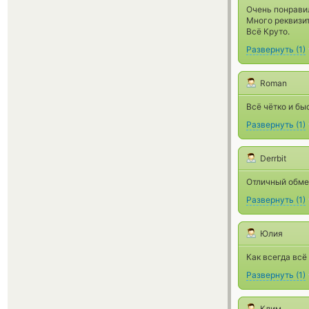
Очень понравил
Много реквизит
Всё Круто.
Развернуть
(
1
)
Roman
Всё чётко и бы
Развернуть
(
1
)
Derrbit
Отличный обмен
Развернуть
(
1
)
Юлия
Как всегда всё
Развернуть
(
1
)
Клим