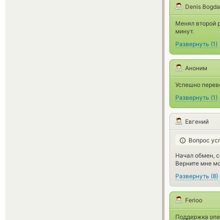
Denis Bogd
Менял второй р
минут.
Развернуть
(
1
)
Аноним
Успешно переве
Развернуть
(
1
)
Евгений
Вопрос ус
Начал обмен, с
Верните мне мо
Развернуть
(
8
)
Ferioo
Поддержка опе