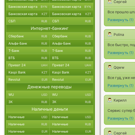
Сергей
Банковская карта
Банковская карта
BYN
BYN
Все прошло шта
Банковская карта
Банковская карта
KZT
KZT
Развернуть
(
1
)
СБП
СБП
RUB
RUB
Интернет-банкинг
Polina
Сбербанк
Сбербанк
RUB
RUB
Альфа-Банк
Альфа-Банк
RUB
RUB
Все быстро, по
Т-Банк
Т-Банк
RUB
RUB
Развернуть
(
1
)
ВТБ
ВТБ
RUB
RUB
Приват 24
Приват 24
UAH
UAH
Qqww
Kaspi Bank
Kaspi Bank
KZT
KZT
Все гуд, уже н
Revolut
Revolut
EUR
EUR
Развернуть
(
1
)
Денежные переводы
WU
WU
USD
USD
Кирилл
ЗК
ЗК
RUB
RUB
Наличные деньги
Сервис супер б
Наличные
Наличные
USD
USD
Развернуть
(
1
)
Наличные
Наличные
RUB
RUB
Наличные
Наличные
EUR
EUR
Сергей