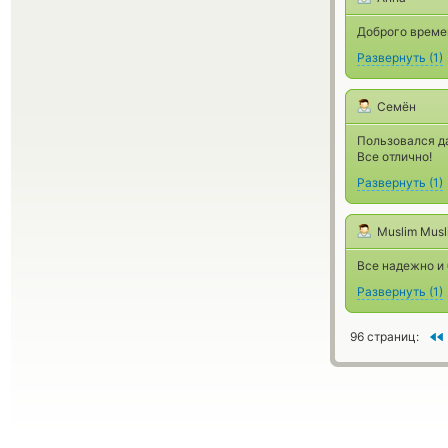
Доброго времен
Развернуть
(
1
)
Семён
Пользовался д
Все отлично!
Развернуть
(
1
)
Muslim Musl
Все надежно и 
Развернуть
(
1
)
96 страниц: