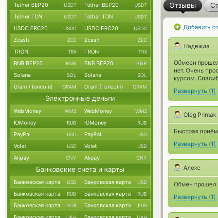
Отзывы
Ст
Tether BEP20
Tether BEP20
USDT
USDT
Tether TON
Tether TON
USDT
USDT
Добавить о
USDC ERC20
USDC ERC20
USDC
USDC
Zcash
Zcash
ZEC
ZEC
Надежда
TRON
TRON
TRX
TRX
Обмеен прошел
BNB BEP20
BNB BEP20
BNB
BNB
нет. Очень про
Solana
Solana
SOL
SOL
курсом. Спасиб
Gram (Toncoin)
Gram (Toncoin)
GRAM
GRAM
Развернуть
(
1
)
Электронные деньги
WebMoney
WebMoney
WMZ
WMZ
Oleg Primak
ЮMoney
ЮMoney
RUB
RUB
Быстрая приёмк
PayPal
PayPal
USD
USD
Развернуть
(
1
)
Volet
Volet
USD
USD
Alipay
Alipay
CNY
CNY
Алекс
Банковские счета и карты
Банковская карта
Банковская карта
USD
USD
Обмен прошел 
Банковская карта
Банковская карта
RUB
RUB
Развернуть
(
1
)
Банковская карта
Банковская карта
EUR
EUR
Банковская карта
Банковская карта
UAH
UAH