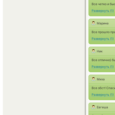
Все четко и бы
Развернуть
(
1
)
Марина
Все прошло пр
Развернуть
(
1
)
Ник
Все отлично) б
Развернуть
(
1
)
Миха
Все збст! Спас
Развернуть
(
1
)
Евгеша