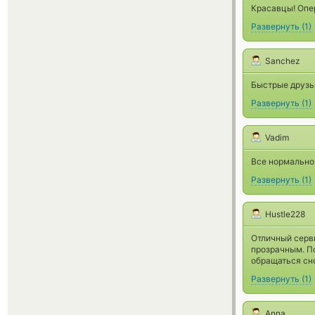
Красавцы! Опе
Развернуть
(
1
)
Sanchez
Быстрые друзья
Развернуть
(
1
)
Vadim
Все нормально 
Развернуть
(
1
)
Hustle228
Отличный серви
прозрачным. По
обращаться сн
Развернуть
(
1
)
Anna