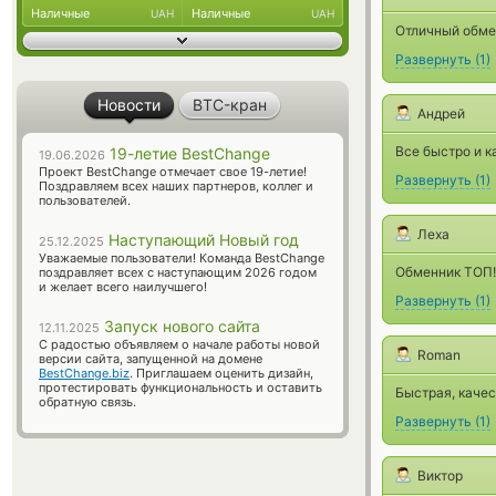
Наличные
Наличные
UAH
UAH
Отличный обме
Развернуть
(
1
)
Новости
BTC-кран
Андрей
Все быстро и к
19-летие BestChange
19.06.2026
Проект BestChange отмечает свое 19-летие!
Развернуть
(
1
)
Поздравляем всех наших партнеров, коллег и
пользователей.
Леха
Наступающий Новый год
25.12.2025
Уважаемые пользователи! Команда BestChange
Обменник ТОП!
поздравляет всех с наступающим 2026 годом
и желает всего наилучшего!
Развернуть
(
1
)
Запуск нового сайта
12.11.2025
С радостью объявляем о начале работы новой
Roman
версии сайта, запущенной на домене
BestChange.biz
. Приглашаем оценить дизайн,
протестировать функциональность и оставить
Быстрая, качес
обратную связь.
Развернуть
(
1
)
Виктор