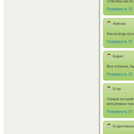
Спасибо как вс
Развернуть
(
1
)
Aleksey
Как всегда лу
Развернуть
(
1
)
Борис
Все отлично, б
Развернуть
(
1
)
Егор
Самый лучший о
интуитивно пон
Развернуть
(
1
)
Evgenvlaso