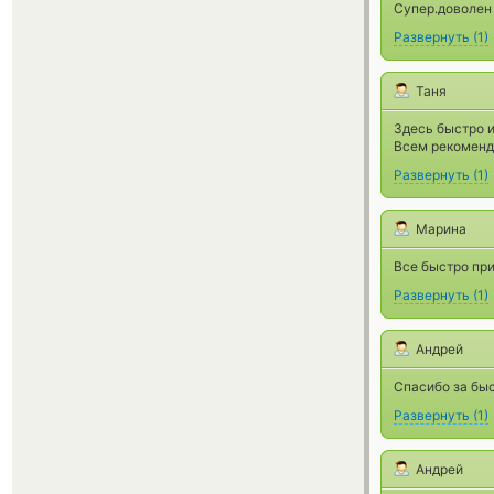
Супер.доволен 
Развернуть
(
1
)
Таня
Здесь быстро 
Всем рекоменд
Развернуть
(
1
)
Марина
Все быстро пр
Развернуть
(
1
)
Андрей
Спасибо за быс
Развернуть
(
1
)
Андрей