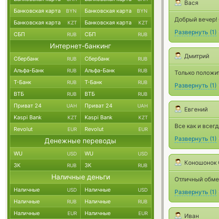
Вася
Банковская карта
Банковская карта
BYN
BYN
Добрый вечер!
Банковская карта
Банковская карта
KZT
KZT
Развернуть
(
1
)
СБП
СБП
RUB
RUB
Интернет-банкинг
Дмитрий
Сбербанк
Сбербанк
RUB
RUB
Альфа-Банк
Альфа-Банк
RUB
RUB
Только положи
Т-Банк
Т-Банк
RUB
RUB
Развернуть
(
1
)
ВТБ
ВТБ
RUB
RUB
Приват 24
Приват 24
UAH
UAH
Евгений
Kaspi Bank
Kaspi Bank
KZT
KZT
Все как и всегд
Revolut
Revolut
EUR
EUR
Развернуть
(
1
)
Денежные переводы
WU
WU
USD
USD
Коношонок 
ЗК
ЗК
RUB
RUB
Наличные деньги
Отличный обме
Наличные
Наличные
USD
USD
Развернуть
(
1
)
Наличные
Наличные
RUB
RUB
Наличные
Наличные
EUR
EUR
Иван