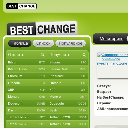
Мониторинг
Таблица
Список
Популярное
Bitcoin
Bitcoin
BTC
BTC
Bitcoin Cash
Bitcoin Cash
BCH
BCH
Ethereum
Ethereum
ETH
ETH
Litecoin
Litecoin
LTC
LTC
Статус:
XRP
XRP
XRP
XRP
Возраст:
Monero
Monero
XMR
XMR
На BestChange:
Страна:
Dogecoin
Dogecoin
DOGE
DOGE
AML-прозрачност
Dash
Dash
DASH
DASH
Tether ERC20
Tether ERC20
USDT
USDT
Tether TRC20
Tether TRC20
USDT
USDT