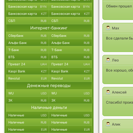
Обмен прошел н
Банковская карта
Банковская карта
BYN
BYN
Банковская карта
Банковская карта
KZT
KZT
СБП
СБП
RUB
RUB
Интернет-банкинг
Max
Сбербанк
Сбербанк
RUB
RUB
Все сделали бы
Альфа-Банк
Альфа-Банк
RUB
RUB
Т-Банк
Т-Банк
RUB
RUB
ВТБ
ВТБ
RUB
RUB
Лео
Приват 24
Приват 24
UAH
UAH
Все хорошо, о
Kaspi Bank
Kaspi Bank
KZT
KZT
Revolut
Revolut
EUR
EUR
Денежные переводы
Алексей
WU
WU
USD
USD
ЗК
ЗК
RUB
RUB
Спасибо! прои
Наличные деньги
Наличные
Наличные
USD
USD
Наличные
Наличные
RUB
RUB
Алик
Наличные
Наличные
EUR
EUR