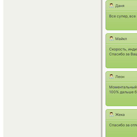
Даня
Все супер, вс
Майкл
Скорость, инд
Спасибо за Ваш
Леон
Моментальный 
100% дальше бу
Жека
Спасибо за отл