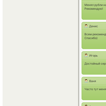
Менял рубли на
Рекомендую!
Денис
Всем рекоменд
Спасибо)
Игорь
Достойный серв
Ваня
Часто тут меня