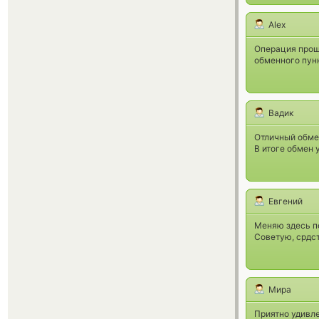
Alex
Операция прош
обменного пунк
Вадик
Отличный обмен
В итоге обмен 
Евгений
Меняю здесь пе
Советую, срдс
Мира
Приятно удивл