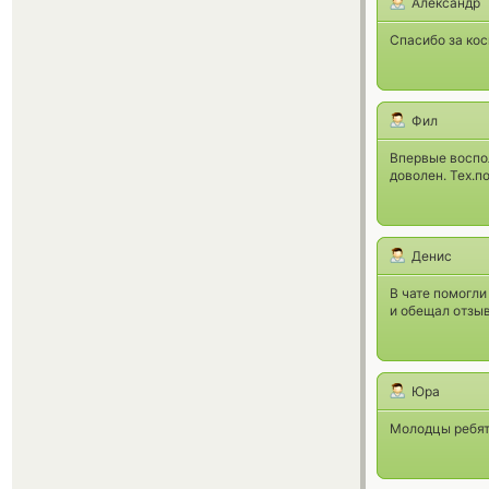
Александр
Спасибо за кос
Фил
Впервые воспо
доволен. Тех.п
Денис
В чате помогли
и обещал отзыв
Юра
Молодцы ребята