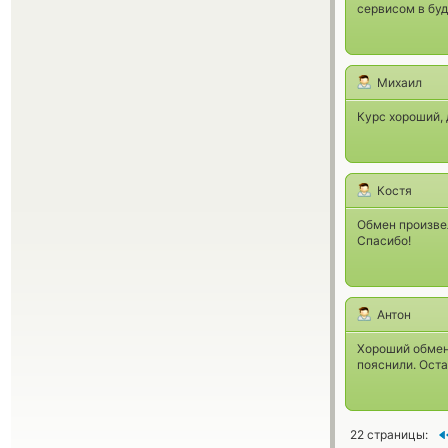
сервисом в бу
Михаил
Курс хороший, 
Костя
Обмен произве
Спасибо!
Антон
Хороший обменн
пояснили. Оста
22 страницы: