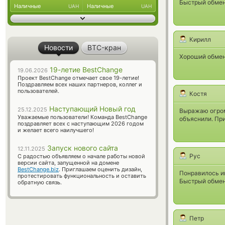
Быстрый обмен 
Наличные
Наличные
UAH
UAH
Кирилл
Новости
BTC-кран
Хороший обмен
19-летие BestChange
19.06.2026
Проект BestChange отмечает свое 19-летие!
Поздравляем всех наших партнеров, коллег и
пользователей.
Костя
Наступающий Новый год
25.12.2025
Выражаю огром
Уважаемые пользователи! Команда BestChange
объяснили. При
поздравляет всех с наступающим 2026 годом
и желает всего наилучшего!
Запуск нового сайта
12.11.2025
Рус
С радостью объявляем о начале работы новой
версии сайта, запущенной на домене
BestChange.biz
. Приглашаем оценить дизайн,
Понравилось и
протестировать функциональность и оставить
Быстрый обмен 
обратную связь.
Петр