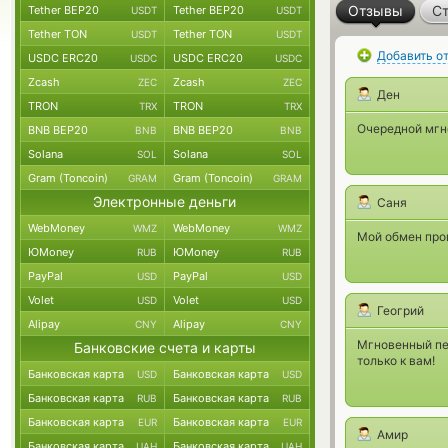
Отзывы
Ст
Tether BEP20
Tether BEP20
USDT
USDT
Tether TON
Tether TON
USDT
USDT
Добавить о
USDC ERC20
USDC ERC20
USDC
USDC
Zcash
Zcash
ZEC
ZEC
Ден
TRON
TRON
TRX
TRX
Очередной мгн
BNB BEP20
BNB BEP20
BNB
BNB
Solana
Solana
SOL
SOL
Gram (Toncoin)
Gram (Toncoin)
GRAM
GRAM
Электронные деньги
Саня
WebMoney
WebMoney
WMZ
WMZ
Мой обмен про
ЮMoney
ЮMoney
RUB
RUB
PayPal
PayPal
USD
USD
Volet
Volet
USD
USD
Геогрий
Alipay
Alipay
CNY
CNY
Мгновенный пе
Банковские счета и карты
только к вам!
Банковская карта
Банковская карта
USD
USD
Банковская карта
Банковская карта
RUB
RUB
Банковская карта
Банковская карта
EUR
EUR
Амир
Банковская карта
Банковская карта
UAH
UAH