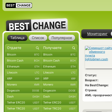
Мониторинг
Таблица
Список
Популярное
Bitcoin
Bitcoin
BTC
BTC
Bitcoin Cash
Bitcoin Cash
BCH
BCH
Ethereum
Ethereum
ETH
ETH
Litecoin
Litecoin
LTC
LTC
Статус:
XRP
XRP
XRP
XRP
Возраст:
Monero
Monero
XMR
XMR
На BestChange:
Страна:
Dogecoin
Dogecoin
DOGE
DOGE
AML-прозрачност
Dash
Dash
DASH
DASH
Tether ERC20
Tether ERC20
USDT
USDT
Tether TRC20
Tether TRC20
USDT
USDT