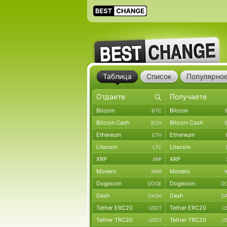
Таблица
Список
Популярно
Bitcoin
Bitcoin
BTC
Bitcoin Cash
Bitcoin Cash
BCH
Ethereum
Ethereum
ETH
Litecoin
Litecoin
LTC
XRP
XRP
XRP
Monero
Monero
XMR
Dogecoin
Dogecoin
DOGE
D
Dash
Dash
DASH
D
Tether ERC20
Tether ERC20
USDT
U
Tether TRC20
Tether TRC20
USDT
U