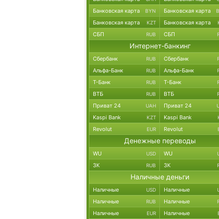
Банковская карта
Банковская карта
BYN
Банковская карта
Банковская карта
KZT
СБП
СБП
RUB
Интернет-банкинг
Сбербанк
Сбербанк
RUB
Альфа-Банк
Альфа-Банк
RUB
Т-Банк
Т-Банк
RUB
ВТБ
ВТБ
RUB
Приват 24
Приват 24
UAH
Kaspi Bank
Kaspi Bank
KZT
Revolut
Revolut
EUR
Денежные переводы
WU
WU
USD
ЗК
ЗК
RUB
Наличные деньги
Наличные
Наличные
USD
Наличные
Наличные
RUB
Наличные
Наличные
EUR