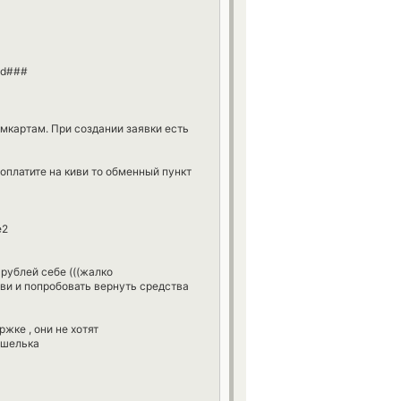
sd###
имкартам. При создании заявки есть
 оплатите на киви то обменный пункт
е2
 рублей себе (((жалко
ви и попробовать вернуть средства
ржке , они не хотят
ошелька