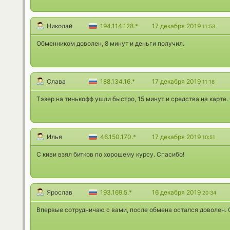
Николай
194.114.128.*
17 декабря 2019
11:53
Обменником доволен, 8 минут и деньги получил.
Слава
188.134.16.*
17 декабря 2019
11:16
Тэзер на тинькофф ушли быстро, 15 минут и средства на карте.
Илья
46.150.170.*
17 декабря 2019
10:51
С киви взял битков по хорошему курсу. Спасибо!
Ярослав
193.169.5.*
16 декабря 2019
20:34
Впервые сотрудничаю с вами, после обмена остался доволен.