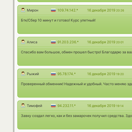
Мирон
109.74.142.*
16 декабря 2019
20:26
Бтк/Сбер 10 минут и готово! Курс улетный!
Алиса
91.203.236.*
16 декабря 2019
20:01
Спасибо вам большое, обмен прошел быстро! Благодарю за ваш
Рыжий
95.78.174.*
16 декабря 2019
19:20
Проверенный обменник! Надежный и удобный. Часто меняю зд
Тимофей
94.232.11.*
16 декабря 2019
19:14
Завку создал легко, как и без замарочек получил средства. Зд