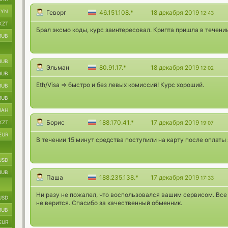
BYN
Геворг
46.151.108.*
18 декабря 2019
12:43
KZT
Брал эксмо коды, курс заинтересовал. Крипта пришла в течении
RUB
RUB
Эльман
80.91.17.*
18 декабря 2019
12:02
RUB
Eth/Visa => быстро и без левых комиссий! Курс хороший.
RUB
RUB
UAH
Борис
188.170.41.*
17 декабря 2019
KZT
19:07
EUR
В течении 15 минут средства поступили на карту после оплаты 
USD
RUB
Паша
188.235.138.*
17 декабря 2019
17:33
Ни разу не пожалел, что воспользовался вашим сервисом. Все н
USD
не верится. Спасибо за качественный обменник.
RUB
EUR