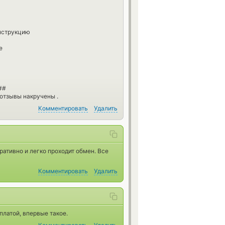
инструкцию
е
##
 отзывы накручены .
Комментировать
Удалить
ративно и легко проходит обмен. Все
Комментировать
Удалить
латой, впервые такое.