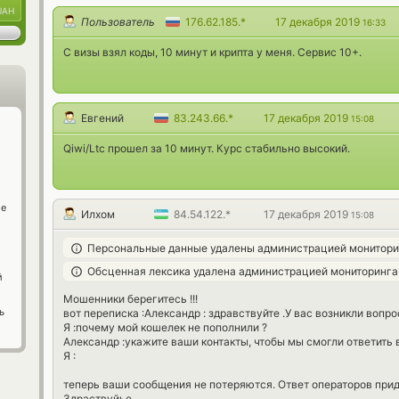
UAH
Пользователь
176.62.185.*
17 декабря 2019
16:33
С визы взял коды, 10 минут и крипта у меня. Сервис 10+.
Евгений
83.243.66.*
17 декабря 2019
15:08
Qiwi/Ltc прошел за 10 минут. Курс стабильно высокий.
ge
Илхом
84.54.122.*
17 декабря 2019
15:08
Персональные данные удалены администрацией монитори
Обсценная лексика удалена администрацией мониторинга
й
Мошенники берегитесь !!!
ь
вот переписка :Александр : здравствуйте .У вас возникли вопр
Я :почему мой кошелек не пополнили ?
Александр :укажите ваши контакты, чтобы мы смогли ответить 
Я :
теперь ваши сообщения не потеряются. Ответ операторов приде
Здраствуйье