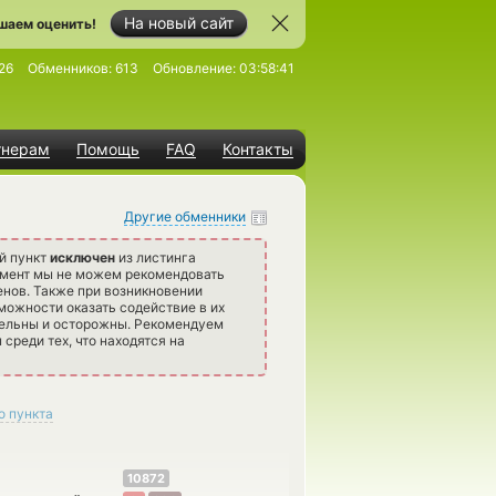
На новый сайт
шаем оценить!
26
Обменников:
613
Обновление:
03:58:41
тнерам
Помощь
FAQ
Контакты
Другие обменники
й пункт
исключен
из листинга
омент мы не можем рекомендовать
нов. Также при возникновении
можности оказать содействие в их
тельны и осторожны. Рекомендуем
среди тех, что находятся на
о пункта
10872