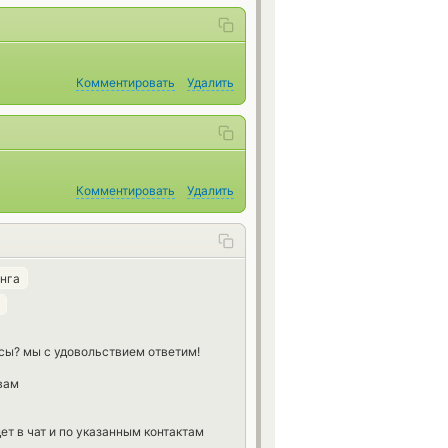
Комментировать
Удалить
Комментировать
Удалить
нга
осы? мы с удовольствием ответим!
вам
т в чат и по указанным контактам