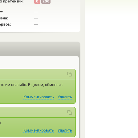
х претензий:
0
206
т:
—
ена:
—
ервов:
—
это им спасибо. В целом, обменник
Комментировать
Удалить
(
Комментировать
Удалить