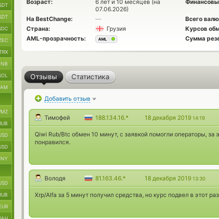
Возраст:
6 лет и 10 месяцев (на
Финансовы
SDT
07.06.2026)
SDT
На BestChange:
—
Всего валю
Страна:
Грузия
Курсов обм
SDC
AML-прозрачность:
Сумма рез
AML
ZEC
TRX
BNB
SOL
Отзывы
Статистика
RAM
Добавить отзыв
MZ
Тимофей
188.134.16.*
18 декабря 2019
14:19
RUB
Qiwi Rub/Btc обмен 10 минут, с заявкой помогли операторы, за 
USD
понравился.
USD
CNY
Володя
81.163.46.*
18 декабря 2019
13:30
USD
Xrp/Alfa за 5 минут получил средства, но курс подвел в этот раз
RUB
EUR
UAH