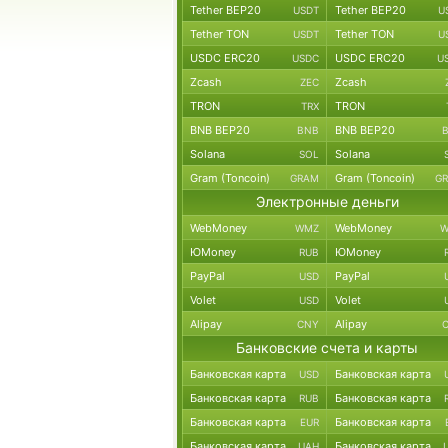
Tether BEP20
Tether BEP20
USDT
U
Tether TON
Tether TON
USDT
U
USDC ERC20
USDC ERC20
USDC
U
Zcash
Zcash
ZEC
TRON
TRON
TRX
BNB BEP20
BNB BEP20
BNB
Solana
Solana
SOL
Gram (Toncoin)
Gram (Toncoin)
GRAM
G
Электронные деньги
WebMoney
WebMoney
WMZ
W
ЮMoney
ЮMoney
RUB
PayPal
PayPal
USD
Volet
Volet
USD
Alipay
Alipay
CNY
Банковские счета и карты
Банковская карта
Банковская карта
USD
Банковская карта
Банковская карта
RUB
Банковская карта
Банковская карта
EUR
Банковская карта
Банковская карта
UAH