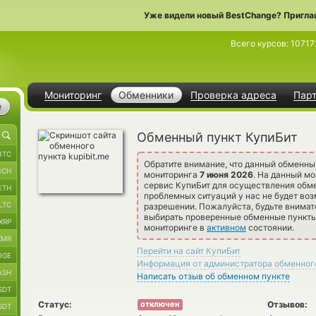
Уже видели новый BestChange? Пригла
Всего курсов:
10717
Мониторинг
Обменники
Проверка адреса
Пар
е
Обменный пункт КупиБит
BTC
Обратите внимание, что данный обменны
BCH
мониторинга
7 июня 2026
. На данный м
сервис КупиБит для осуществления обме
ETH
проблемных ситуаций у нас не будет воз
LTC
разрешении. Пожалуйста, будьте внима
выбирать проверенные обменные пункты 
XRP
мониторинге в
активном
состоянии.
XMR
Перейти на сайт КупиБит
OGE
Информация от администратора обменног
ASH
Написать отзыв об обменном пункте
SDT
Статус:
Отзывов:
отключен
SDT