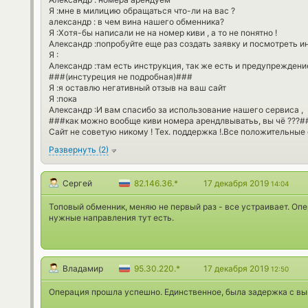
Я :мне в милицию обращаться что-ли на вас ?
александр : в чем вина нашего обменника?
Я :Хотя-бы написали не на номер киви , а то не понятно !
Александр :попробуйте еще раз создать заявку и посмотреть 
Я :
Александр :там есть инструкция, так же есть и предупреждени
###(инстуреция не подробная)###
Я :я оставлю негативный отзыв на ваш сайт
Я :пока
Александр :И вам спасибо за использование нашего сервиса ,
###как можно вообще киви номера арендлвыватьь, вы чё ???#
Сайт не советую никому ! Тех. поддержка !.Все положительные
Развернуть
(
2
)
Сергей
82.146.36.*
17 декабря 2019
14:04
Топовый обменник, меняю не первый раз - все устраивает. Опе
нужные направления тут есть.
Владамир
95.30.220.*
17 декабря 2019
12:50
Операция прошла успешно. Единственное, была задержка с вып