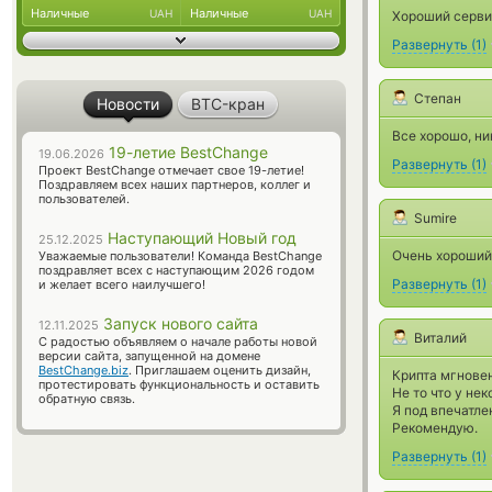
Наличные
Наличные
UAH
UAH
Хороший сервис
Развернуть
(
1
)
Степан
Новости
BTC-кран
Все хорошо, ни
19-летие BestChange
19.06.2026
Развернуть
(
1
)
Проект BestChange отмечает свое 19-летие!
Поздравляем всех наших партнеров, коллег и
пользователей.
Sumire
Наступающий Новый год
25.12.2025
Очень хороший
Уважаемые пользователи! Команда BestChange
поздравляет всех с наступающим 2026 годом
Развернуть
(
1
)
и желает всего наилучшего!
Запуск нового сайта
12.11.2025
Виталий
С радостью объявляем о начале работы новой
версии сайта, запущенной на домене
BestChange.biz
. Приглашаем оценить дизайн,
Крипта мгнове
протестировать функциональность и оставить
Не то что у нек
обратную связь.
Я под впечатле
Рекомендую.
Развернуть
(
1
)