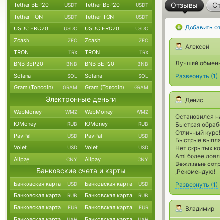
Отзывы
Ст
Tether BEP20
Tether BEP20
USDT
USDT
Tether TON
Tether TON
USDT
USDT
Добавить о
USDC ERC20
USDC ERC20
USDC
USDC
Zcash
Zcash
ZEC
ZEC
Алексей
TRON
TRON
TRX
TRX
Лучший обменн
BNB BEP20
BNB BEP20
BNB
BNB
Solana
Solana
Развернуть
(
1
)
SOL
SOL
Gram (Toncoin)
Gram (Toncoin)
GRAM
GRAM
Электронные деньги
Денис
WebMoney
WebMoney
WMZ
WMZ
Остановился н
ЮMoney
ЮMoney
RUB
RUB
Быстрая обрабо
Отличный курс!
PayPal
PayPal
USD
USD
Быстрые выпл
Volet
Volet
USD
USD
Нет скрытых к
Aml более лоял
Alipay
Alipay
CNY
CNY
Вежливые сотр
Банковские счета и карты
,Рекомендую!
Банковская карта
Банковская карта
USD
USD
Развернуть
(
1
)
Банковская карта
Банковская карта
RUB
RUB
Банковская карта
Банковская карта
EUR
EUR
Владимир
Банковская карта
Банковская карта
UAH
UAH