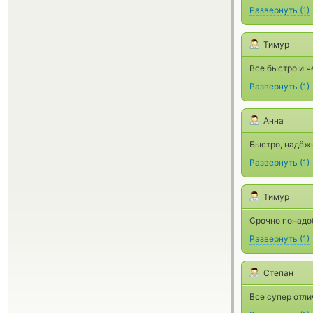
Развернуть
(
1
)
Тимур
Все быстро и че
Развернуть
(
1
)
Анна
Быстро, надёжн
Развернуть
(
1
)
Тимур
Срочно понадоб
Развернуть
(
1
)
Степан
Все супер отли