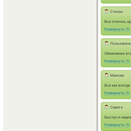
Степан
Все отлично, кр
Развернуть
(
1
)
Пользовате
Обмениваю втор
Развернуть
(
1
)
Максим
Все как всегда
Развернуть
(
1
)
Серега
Быстро и наде
Развернуть
(
1
)