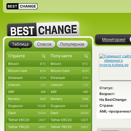
Мониторинг
Таблица
Список
Популярное
Bitcoin
Bitcoin
BTC
BTC
Bitcoin Cash
Bitcoin Cash
BCH
BCH
Ethereum
Ethereum
ETH
ETH
Litecoin
Litecoin
LTC
LTC
Статус:
XRP
XRP
XRP
XRP
Возраст:
Monero
Monero
XMR
XMR
На BestChange:
Страна:
Dogecoin
Dogecoin
DOGE
DOGE
AML-прозрачност
Dash
Dash
DASH
DASH
Tether ERC20
Tether ERC20
USDT
USDT
Tether TRC20
Tether TRC20
USDT
USDT