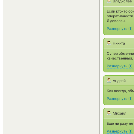
Владислав
Если кто-то со
оперативности 
Я доволен.
Развернуть
(
1
)
Никита
Супер обменник
качественный,
Развернуть
(
1
)
Андрей
Как всегда, об
Развернуть
(
1
)
Михаил
Еще ни разу не
Развернуть
(
1
)