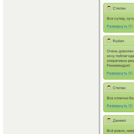
Степан
Все супер, луч
Развернуть
(
1
)
Ruslan
Очень доволен 
хочу поблагод
оперативно реш
Рекомендую!
Развернуть
(
1
)
Степан
Все отлично бо
Развернуть
(
1
)
Даниил
Всё ровно, ник