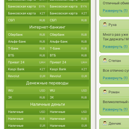
Отличный обме
Банковская карта
Банковская карта
BYN
BYN
Развернуть
(
1
)
Банковская карта
Банковская карта
KZT
KZT
СБП
СБП
RUB
RUB
Руха
Интернет-банкинг
Много раз уже 
Сбербанк
Сбербанк
RUB
RUB
Так держать! 
Альфа-Банк
Альфа-Банк
RUB
RUB
Развернуть
(
1
)
Т-Банк
Т-Банк
RUB
RUB
ВТБ
ВТБ
RUB
RUB
Степан
Приват 24
Приват 24
UAH
UAH
Kaspi Bank
Kaspi Bank
KZT
KZT
Все отлично су
Revolut
Revolut
EUR
EUR
Развернуть
(
1
)
Денежные переводы
WU
WU
USD
USD
Роман
ЗК
ЗК
RUB
RUB
Великолепный о
Наличные деньги
Развернуть
(
1
)
Наличные
Наличные
USD
USD
Наличные
Наличные
RUB
RUB
Денчик
Наличные
Наличные
EUR
EUR