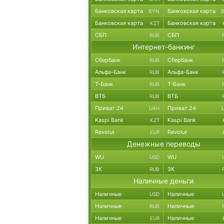
Банковская карта
Банковская карта
BYN
Банковская карта
Банковская карта
KZT
СБП
СБП
RUB
Интернет-банкинг
Сбербанк
Сбербанк
RUB
Альфа-Банк
Альфа-Банк
RUB
Т-Банк
Т-Банк
RUB
ВТБ
ВТБ
RUB
Приват 24
Приват 24
UAH
Kaspi Bank
Kaspi Bank
KZT
Revolut
Revolut
EUR
Денежные переводы
WU
WU
USD
ЗК
ЗК
RUB
Наличные деньги
Наличные
Наличные
USD
Наличные
Наличные
RUB
Наличные
Наличные
EUR