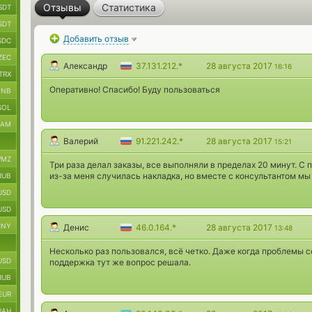
Отзывы
Статистика
SDT
SDT
Добавить отзыв
SDC
ZEC
Александр
37.131.212.*
28 августа 2017
16:16
TRX
Оперативно! Спасибо! Буду пользоваться
BNB
SOL
RAM
Валерий
91.221.242.*
28 августа 2017
15:21
MZ
Три раза делал заказы, все выполняли в пределах 20 минут. С
из-за меня случилась накладка, но вместе с консультантом мы
RUB
USD
USD
CNY
Денис
46.0.164.*
28 августа 2017
13:48
Несколько раз пользовался, всё четко. Даже когда проблемы с
USD
поддержка тут же вопрос решала.
RUB
EUR
UAH