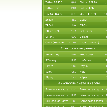
Tether BEP20
Tether BEP20
USDT
U
Tether TON
Tether TON
USDT
U
USDC ERC20
USDC ERC20
USDC
U
Zcash
Zcash
ZEC
TRON
TRON
TRX
BNB BEP20
BNB BEP20
BNB
Solana
Solana
SOL
Gram (Toncoin)
Gram (Toncoin)
GRAM
G
Электронные деньги
WebMoney
WebMoney
WMZ
W
ЮMoney
ЮMoney
RUB
PayPal
PayPal
USD
Volet
Volet
USD
Alipay
Alipay
CNY
Банковские счета и карты
Банковская карта
Банковская карта
USD
Банковская карта
Банковская карта
RUB
Банковская карта
Банковская карта
EUR
Банковская карта
Банковская карта
UAH