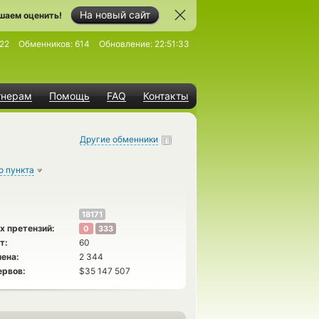
На новый сайт
шаем оценить!
22
Обменников:
614
Обновление:
22:51:33
тнерам
Помощь
FAQ
Контакты
Другие обменники
о пункта
18171
х претензий:
0
333
т:
60
ена:
2 344
ервов:
$35 147 507