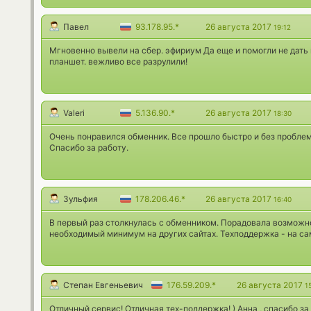
Павел
93.178.95.*
26 августа 2017
19:12
Мгновенно вывели на сбер. эфириум Да еще и помогли не дать
планшет. вежливо все разрулили!
Valeri
5.136.90.*
26 августа 2017
18:30
Очень понравился обменник. Все прошло быстро и без проблем
Спасибо за работу.
Зульфия
178.206.46.*
26 августа 2017
16:40
В первый раз столкнулась с обменником. Порадовала возможн
необходимый минимум на других сайтах. Техподдержка - на са
Степан Евгеньевич
176.59.209.*
26 августа 2017
1
Отличный сервис! Отличная тех-поддержка! ) Анна , спасибо за 