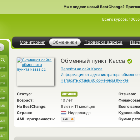
Уже видели новый BestChange? Пригла
Всего курсов:
10655
Мониторинг
Обменники
Проверка адреса
Пар
е
Обменный пункт Касса
BTC
Перейти на сайт Касса
Информация от администратора обменног
BCH
Написать отзыв об обменном пункте
ETH
LTC
Статус:
Отзывов:
активен
XRP
Возраст:
10 лет
Финансовы
XMR
На BestChange:
9 лет и 11 месяцев
Всего валю
Страна:
Нидерланды
Курсов обм
OGE
AML-прозрачность:
Сумма рез
AML
ASH
SDT
SDT