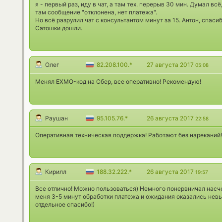
я - первый раз, иду в чат, а там тех. перерыв 30 мин. Думал всё
там сообщение "отклонена, нет платежа".
Но всё разрулил чат с консультантом минут за 15. Антон, спасиб
Сатошки дошли.
Олег
82.208.100.*
27 августа 2017
05:08
Менял EXMO-код на Сбер, все оперативно! Рекомендую!
Раушан
95.105.76.*
26 августа 2017
22:58
Оперативная техническая поддержка! Работают без нареканий
Кирилл
188.32.222.*
26 августа 2017
19:57
Все отлично! Можно пользоваться) Немного понервничал насче
меня 3-5 минут обработки платежа и ожидания оказались нев
отдельное спасибо!)