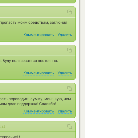
 пропасть моим средствам, заглючил
Комментировать
Удалить
. Буду пользоваться постоянно.
Комментировать
Удалить
ость переводить сумму, меньшую, чем
мом деле поддержка! Спасибо!
Комментировать
Удалить
5:42
терпение) !