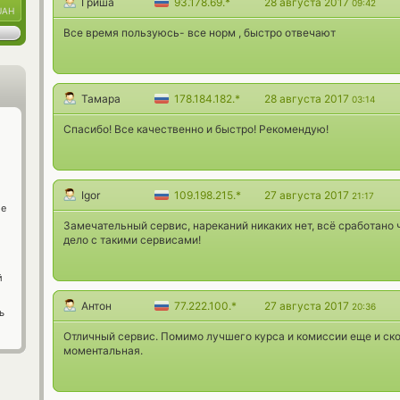
Гриша
93.178.69.*
28 августа 2017
09:42
UAH
Все время пользуюсь- все норм , быстро отвечают
Тамара
178.184.182.*
28 августа 2017
03:14
Спасибо! Все качественно и быстро! Рекомендую!
Igor
109.198.215.*
27 августа 2017
21:17
ge
Замечательный сервис, нареканий никаких нет, всё сработано ч
дело с такими сервисами!
й
Антон
77.222.100.*
27 августа 2017
20:36
ь
Отличный сервис. Помимо лучшего курса и комиссии еще и ск
моментальная.