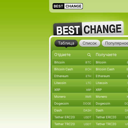
Таблица
Список
Популярно
Bitcoin
Bitcoin
BTC
Bitcoin Cash
Bitcoin Cash
BCH
Ethereum
Ethereum
ETH
Litecoin
Litecoin
LTC
XRP
XRP
XRP
Monero
Monero
XMR
Dogecoin
Dogecoin
DOGE
D
Dash
Dash
DASH
D
Tether ERC20
Tether ERC20
USDT
U
Tether TRC20
Tether TRC20
USDT
U