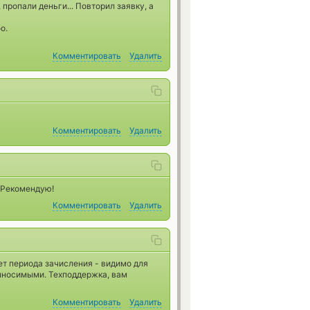
, пропали деньги... Повторил заявку, а
о.
Комментировать
Удалить
Комментировать
Удалить
!Рекомендую!
Комментировать
Удалить
т периода зачисления - видимо для
ыносимыми. Техподдержка, вам
Комментировать
Удалить