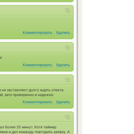
Комментировать
Удалить
!
Комментировать
Удалить
и не заставляют долго ждать ответа.
й, зато проверенно и надежно
Комментировать
Удалить
ал более 20 минут. Хотя таймер
явки и дал команду повторить заявку. А