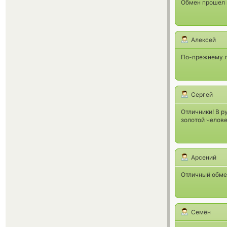
Обмен прошел 
Алексей
По-прежнему лу
Сергей
Отличники! В р
золотой челове
Арсений
Отличный обме
Семён