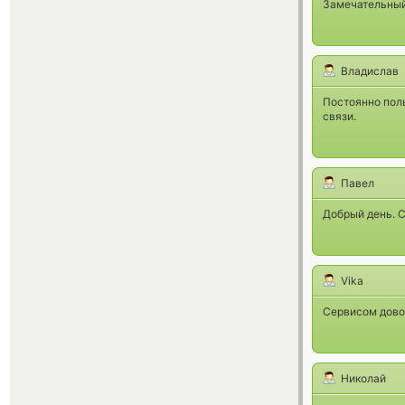
Замечательный 
Владислав
Постоянно поль
связи.
Павел
Добрый день. С
Vika
Сервисом дово
Николай