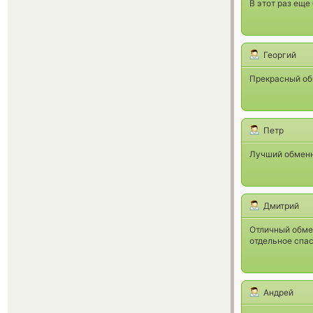
В этот раз еще
Георгий
Прекрасный об
Петр
Лучший обменн
Дмитрий
Отличный обмен
отдельное спас
Андрей