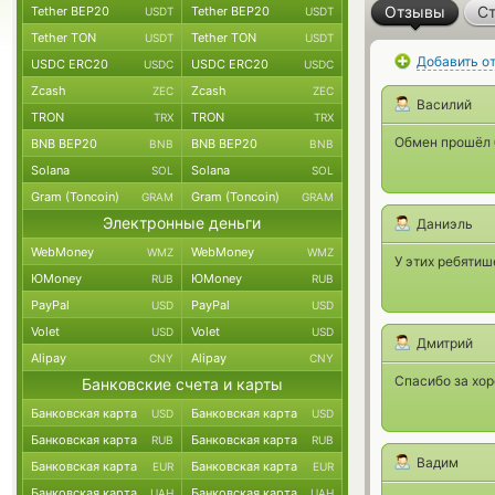
Отзывы
Ст
Tether BEP20
Tether BEP20
USDT
USDT
Tether TON
Tether TON
USDT
USDT
Добавить о
USDC ERC20
USDC ERC20
USDC
USDC
Zcash
Zcash
ZEC
ZEC
Василий
TRON
TRON
TRX
TRX
Обмен прошёл 
BNB BEP20
BNB BEP20
BNB
BNB
Solana
Solana
SOL
SOL
Gram (Toncoin)
Gram (Toncoin)
GRAM
GRAM
Электронные деньги
Даниэль
WebMoney
WebMoney
WMZ
WMZ
У этих ребятиш
ЮMoney
ЮMoney
RUB
RUB
PayPal
PayPal
USD
USD
Volet
Volet
USD
USD
Дмитрий
Alipay
Alipay
CNY
CNY
Спасибо за хор
Банковские счета и карты
Банковская карта
Банковская карта
USD
USD
Банковская карта
Банковская карта
RUB
RUB
Вадим
Банковская карта
Банковская карта
EUR
EUR
Банковская карта
Банковская карта
UAH
UAH