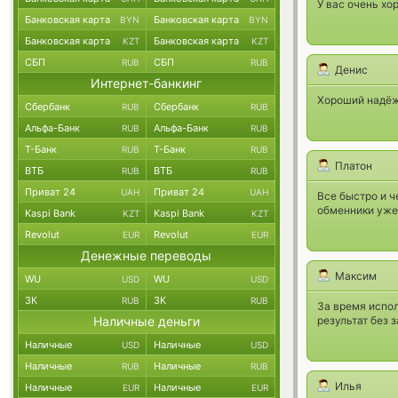
У вас очень хо
Банковская карта
Банковская карта
BYN
BYN
Банковская карта
Банковская карта
KZT
KZT
СБП
СБП
RUB
RUB
Денис
Интернет-банкинг
Хороший надёж
Сбербанк
Сбербанк
RUB
RUB
Альфа-Банк
Альфа-Банк
RUB
RUB
Т-Банк
Т-Банк
RUB
RUB
Платон
ВТБ
ВТБ
RUB
RUB
Приват 24
Приват 24
UAH
UAH
Все быстро и ч
обменники уже
Kaspi Bank
Kaspi Bank
KZT
KZT
Revolut
Revolut
EUR
EUR
Денежные переводы
Максим
WU
WU
USD
USD
ЗК
ЗК
RUB
RUB
За время испол
Наличные деньги
результат без 
Наличные
Наличные
USD
USD
Наличные
Наличные
RUB
RUB
Илья
Наличные
Наличные
EUR
EUR