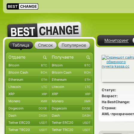
Мониторинг
Таблица
Список
Популярное
Bitcoin
Bitcoin
BTC
BTC
Bitcoin Cash
Bitcoin Cash
BCH
BCH
Ethereum
Ethereum
ETH
ETH
Litecoin
Litecoin
LTC
LTC
Статус:
XRP
XRP
XRP
XRP
Возраст:
Monero
Monero
XMR
XMR
На BestChange:
Страна:
Dogecoin
Dogecoin
DOGE
DOGE
AML-прозрачност
Dash
Dash
DASH
DASH
Tether ERC20
Tether ERC20
USDT
USDT
Tether TRC20
Tether TRC20
USDT
USDT