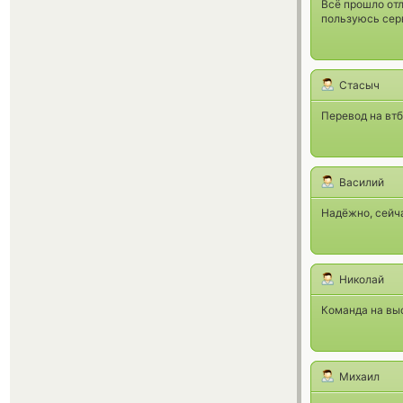
Всё прошло отл
пользуюсь сер
Стасыч
Перевод на втб
Василий
Надёжно, сейча
Николай
Команда на вы
Михаил