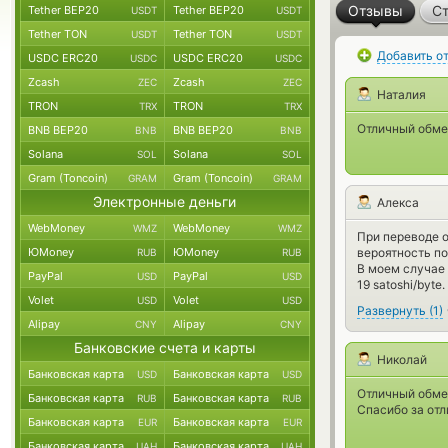
Отзывы
Ст
Tether BEP20
Tether BEP20
USDT
USDT
Tether TON
Tether TON
USDT
USDT
Добавить о
USDC ERC20
USDC ERC20
USDC
USDC
Zcash
Zcash
ZEC
ZEC
Наталия
TRON
TRON
TRX
TRX
Отличный обме
BNB BEP20
BNB BEP20
BNB
BNB
Solana
Solana
SOL
SOL
Gram (Toncoin)
Gram (Toncoin)
GRAM
GRAM
Электронные деньги
Алекса
WebMoney
WebMoney
WMZ
WMZ
При переводе 
ЮMoney
ЮMoney
вероятность по
RUB
RUB
В моем случае
PayPal
PayPal
USD
USD
19 satoshi/byt
Volet
Volet
USD
USD
Развернуть
(
1
)
Alipay
Alipay
CNY
CNY
Банковские счета и карты
Николай
Банковская карта
Банковская карта
USD
USD
Отличный обме
Банковская карта
Банковская карта
RUB
RUB
Спасибо за отл
Банковская карта
Банковская карта
EUR
EUR
Банковская карта
Банковская карта
UAH
UAH