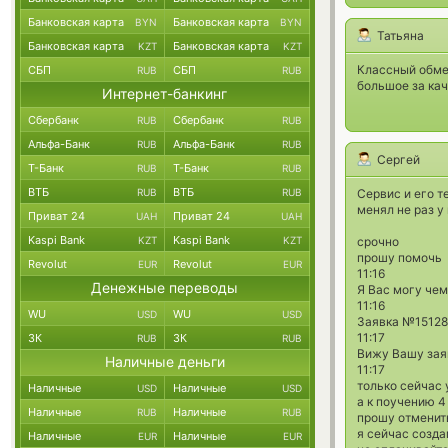
Банковская карта
Банковская карта
BYN
BYN
Татьяна
Банковская карта
Банковская карта
KZT
KZT
Классный обмен
СБП
СБП
RUB
RUB
большое за ка
Интернет-банкинг
Сбербанк
Сбербанк
RUB
RUB
Альфа-Банк
Альфа-Банк
RUB
RUB
Сергей
Т-Банк
Т-Банк
RUB
RUB
ВТБ
ВТБ
RUB
RUB
Сервис и его т
менял не раз у
Приват 24
Приват 24
UAH
UAH
Kaspi Bank
Kaspi Bank
KZT
KZT
срочно
прошу помочь
Revolut
Revolut
EUR
EUR
11:16
Денежные переводы
Я Вас могу чем
11:16
WU
WU
USD
USD
Заявка №1512
11:17
ЗК
ЗК
RUB
RUB
Вижу Вашу зая
Наличные деньги
11:17
только сейчас 
Наличные
Наличные
USD
USD
а к поучению 4
Наличные
Наличные
RUB
RUB
прошу отменит
я сейчас созд
Наличные
Наличные
EUR
EUR