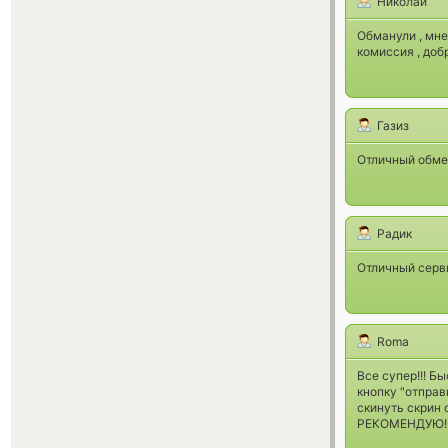
Николай
Обманули , мне
комиссия , до
Газиз
Отличный обме
Радик
Отличный серв
Roma
Все супер!!! Бы
кнопку "отпра
скинуть скрин 
РЕКОМЕНДУЮ!!