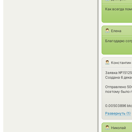
Как всегда по
Елена
Благодарю сотр
Константин
Заявка №1512
Создана 6 дека
Отправлено 500
поэтому было 
0.00503896 btc
Развернуть
(
1
)
Николай