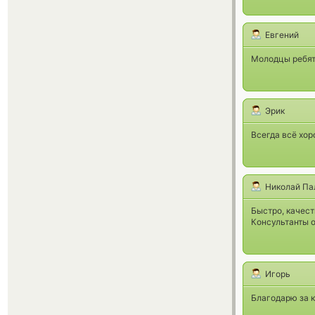
Евгений
Молодцы ребята
Эрик
Всегда всё хор
Николай Па
Быстро, качест
Консультанты 
Игорь
Благодарю за 