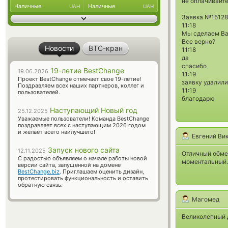
не оплачивайт
Наличные
Наличные
UAH
UAH
Заявка №1512
11:18
Мы сделаем Вам
Все верно?
Новости
BTC-кран
11:18
да
спасибо
19-летие BestChange
19.06.2026
11:19
Проект BestChange отмечает свое 19-летие!
заявку удалили
Поздравляем всех наших партнеров, коллег и
11:19
пользователей.
благодарю
Наступающий Новый год
25.12.2025
Уважаемые пользователи! Команда BestChange
поздравляет всех с наступающим 2026 годом
и желает всего наилучшего!
Евгений Ви
Запуск нового сайта
12.11.2025
Отличный обмен
С радостью объявляем о начале работы новой
моментальный.
версии сайта, запущенной на домене
BestChange.biz
. Приглашаем оценить дизайн,
протестировать функциональность и оставить
обратную связь.
Магомед
Великолепный д