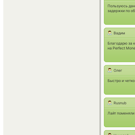
Пользуюсь данн
задержки по об
Вадим
Благодарю за 
на Perfect Mon
Олег
Быстро и четко
Rusnub
Лайт поменяли 