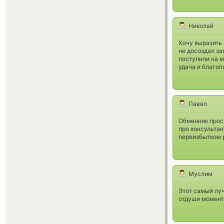
Николай
Хочу выразить
не досоздал за
поступили на 
удача и благоп
Павел
Обменник прост
про консультан
переизбытком р
Муслим
Этот самый луч
отдуши момент