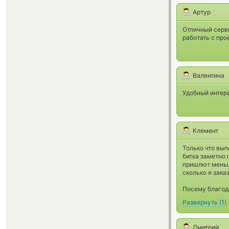
Артур
Отличный серви
работать с пр
Валентина
Удобный интерф
Клемент
Только что вып
битка заметно 
пришлют меньше
сколько я зака
Посему благода
Развернуть
(
1
)
Дмитрий