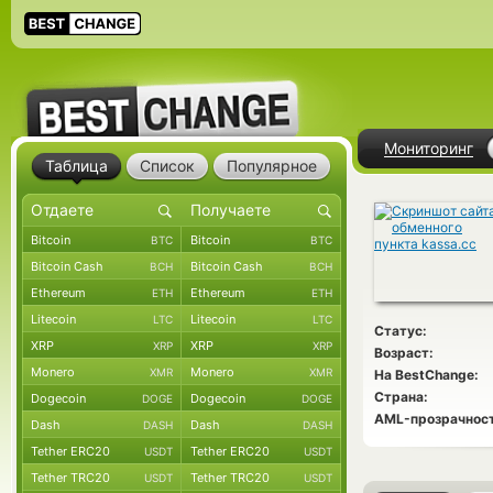
Мониторинг
Таблица
Список
Популярное
Bitcoin
Bitcoin
BTC
BTC
Bitcoin Cash
Bitcoin Cash
BCH
BCH
Ethereum
Ethereum
ETH
ETH
Litecoin
Litecoin
LTC
LTC
Статус:
XRP
XRP
XRP
XRP
Возраст:
Monero
Monero
XMR
XMR
На BestChange:
Страна:
Dogecoin
Dogecoin
DOGE
DOGE
AML-прозрачност
Dash
Dash
DASH
DASH
Tether ERC20
Tether ERC20
USDT
USDT
Tether TRC20
Tether TRC20
USDT
USDT