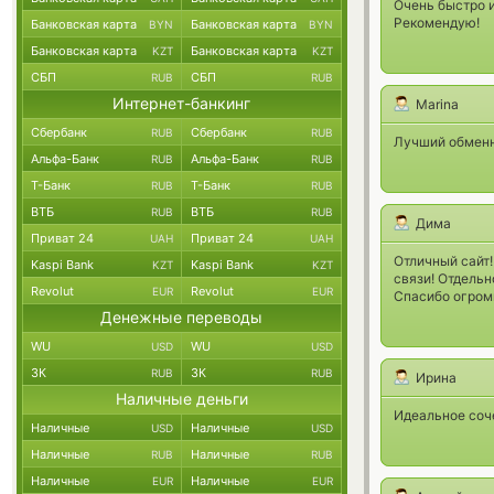
Очень быстро и
Рекомендую!
Банковская карта
Банковская карта
BYN
BYN
Банковская карта
Банковская карта
KZT
KZT
СБП
СБП
RUB
RUB
Интернет-банкинг
Marina
Сбербанк
Сбербанк
RUB
RUB
Лучший oбменни
Альфа-Банк
Альфа-Банк
RUB
RUB
Т-Банк
Т-Банк
RUB
RUB
ВТБ
ВТБ
RUB
RUB
Дима
Приват 24
Приват 24
UAH
UAH
Отличный сайт!
Kaspi Bank
Kaspi Bank
KZT
KZT
связи! Отдель
Revolut
Revolut
EUR
EUR
Спасибо огромн
Денежные переводы
WU
WU
USD
USD
ЗК
ЗК
RUB
RUB
Ирина
Наличные деньги
Идеальное соче
Наличные
Наличные
USD
USD
Наличные
Наличные
RUB
RUB
Наличные
Наличные
EUR
EUR