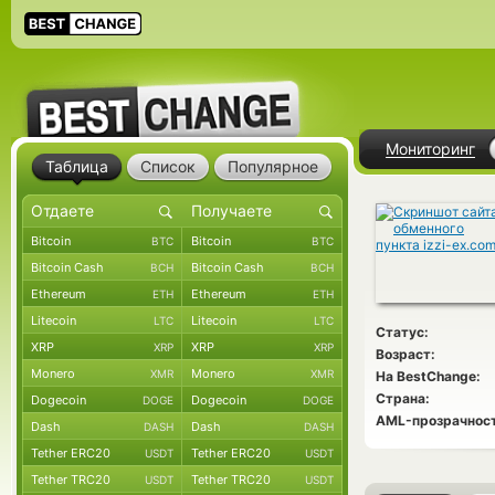
Мониторинг
Таблица
Список
Популярное
Bitcoin
Bitcoin
BTC
BTC
Bitcoin Cash
Bitcoin Cash
BCH
BCH
Ethereum
Ethereum
ETH
ETH
Litecoin
Litecoin
LTC
LTC
Статус:
XRP
XRP
XRP
XRP
Возраст:
Monero
Monero
XMR
XMR
На BestChange:
Страна:
Dogecoin
Dogecoin
DOGE
DOGE
AML-прозрачност
Dash
Dash
DASH
DASH
Tether ERC20
Tether ERC20
USDT
USDT
Tether TRC20
Tether TRC20
USDT
USDT