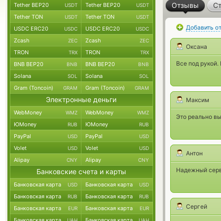
Отзывы
Ст
Tether BEP20
Tether BEP20
USDT
USDT
Tether TON
Tether TON
USDT
USDT
Добавить о
USDC ERC20
USDC ERC20
USDC
USDC
Zcash
Zcash
ZEC
ZEC
Оксана
TRON
TRON
TRX
TRX
Все под рукой.
BNB BEP20
BNB BEP20
BNB
BNB
Solana
Solana
SOL
SOL
Gram (Toncoin)
Gram (Toncoin)
GRAM
GRAM
Электронные деньги
Максим
WebMoney
WebMoney
WMZ
WMZ
Это реально вы
ЮMoney
ЮMoney
RUB
RUB
PayPal
PayPal
USD
USD
Volet
Volet
USD
USD
Антон
Alipay
Alipay
CNY
CNY
Надежный серви
Банковские счета и карты
Банковская карта
Банковская карта
USD
USD
Банковская карта
Банковская карта
RUB
RUB
Сергей
Банковская карта
Банковская карта
EUR
EUR
Банковская карта
Банковская карта
UAH
UAH