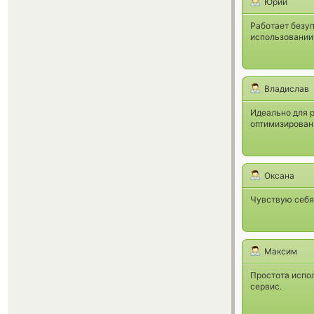
Юрий
Работает безуп
использовании
Владислав
Идеально для 
оптимизирован
Оксана
Чувствую себя
Максим
Простота испо
сервис.