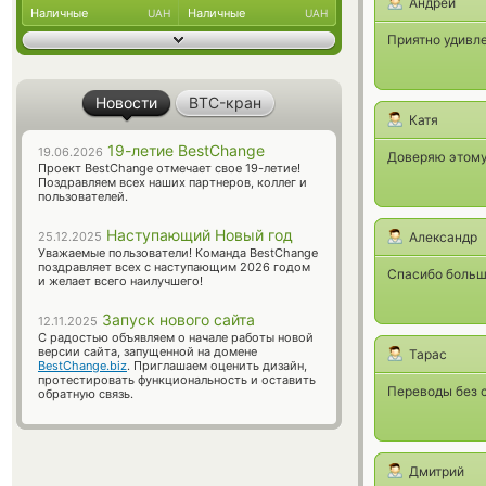
Андрей
Наличные
Наличные
UAH
UAH
Приятно удивле
Новости
BTC-кран
Катя
19-летие BestChange
19.06.2026
Доверяю этому
Проект BestChange отмечает свое 19-летие!
Поздравляем всех наших партнеров, коллег и
пользователей.
Наступающий Новый год
25.12.2025
Александр
Уважаемые пользователи! Команда BestChange
поздравляет всех с наступающим 2026 годом
Спасибо большо
и желает всего наилучшего!
Запуск нового сайта
12.11.2025
С радостью объявляем о начале работы новой
версии сайта, запущенной на домене
Тарас
BestChange.biz
. Приглашаем оценить дизайн,
протестировать функциональность и оставить
Переводы без 
обратную связь.
Дмитрий