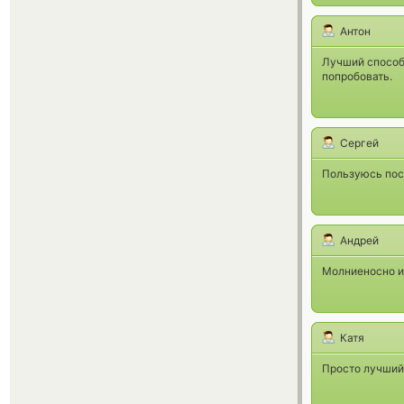
Антон
Лучший способ 
попробовать.
Сергей
Пользуюсь пос
Андрей
Молниеносно и 
Катя
Просто лучший 