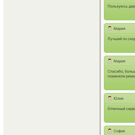
Пользуюсь дав
Мария
Лучший по скор
Мария
Спасибо, больш
поменяли рекви
Юлия
Отличный серви
София