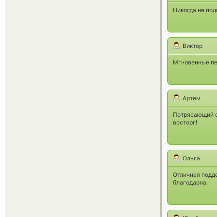
Никогда не по
Виктор
Мгновенные пер
Артём
Потрясающий с
восторг!
Ольга
Отличная подде
благодарна.