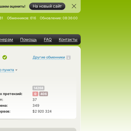
На новый сайт
шаем оценить!
81
Обменников:
616
Обновление:
08:36:00
тнерам
Помощь
FAQ
Контакты
z
Другие обменники
о пункта
14268
х претензий:
0
406
т:
37
ена:
349
ервов:
$2 920 324