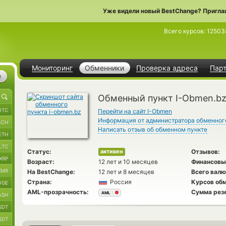
Уже видели новый BestChange? Пригла
Всего курсов:
12503
Мониторинг
Обменники
Проверка адреса
Пар
е
Обменный пункт I-Obmen.b
BTC
Перейти на сайт I-Obmen
Информация от администратора обменног
BCH
Написать отзыв об обменном пункте
ETH
LTC
Статус:
Отзывов:
активен
XRP
Возраст:
12 лет и 10 месяцев
Финансовы
XMR
На BestChange:
12 лет и 8 месяцев
Всего валю
Страна:
Россия
Курсов обм
OGE
AML-прозрачность:
Сумма рез
AML
ASH
SDT
SDT