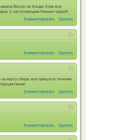
ивала Bitcoin на Альфа-Клик все
дарна. С наступающим Новым годом!!!
Комментировать
Удалить
Комментировать
Удалить
 на карту сбера. все пришло в течении
 процветания!
Комментировать
Удалить
Комментировать
Удалить