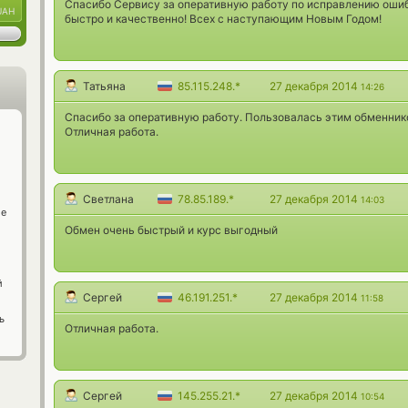
Спасибо Сервису за оперативную работу по исправлению ошибк
UAH
быстро и качественно! Всех с наступающим Новым Годом!
Татьяна
85.115.248.*
27 декабря 2014
14:26
Спасибо за оперативную работу. Пользовалась этим обменник
Отличная работа.
Светлана
78.85.189.*
27 декабря 2014
14:03
ge
Обмен очень быстрый и курс выгодный
й
Сергей
46.191.251.*
27 декабря 2014
11:58
ь
Отличная работа.
Сергей
145.255.21.*
27 декабря 2014
10:54