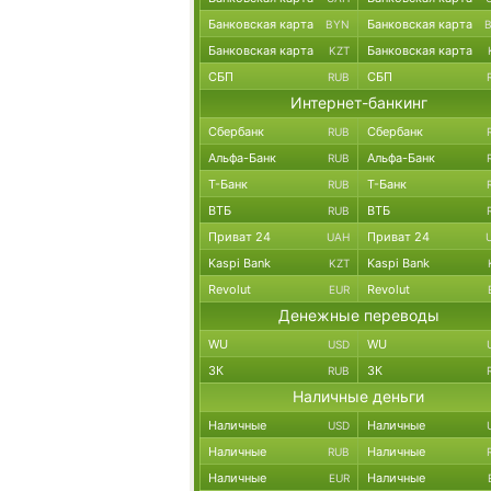
Банковская карта
Банковская карта
BYN
Банковская карта
Банковская карта
KZT
СБП
СБП
RUB
Интернет-банкинг
Сбербанк
Сбербанк
RUB
Альфа-Банк
Альфа-Банк
RUB
Т-Банк
Т-Банк
RUB
ВТБ
ВТБ
RUB
Приват 24
Приват 24
UAH
Kaspi Bank
Kaspi Bank
KZT
Revolut
Revolut
EUR
Денежные переводы
WU
WU
USD
ЗК
ЗК
RUB
Наличные деньги
Наличные
Наличные
USD
Наличные
Наличные
RUB
Наличные
Наличные
EUR