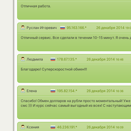
Отличная работа.
Руслан Игоревич
95.163.166.*
26 декабря 2014
19:
Отличный сервис. Все сделали в течении 10-15 минут. Я очень 
Людмила
178.67.135.*
26 декабря 2014
16:46
Благодарю! Суперскоростной обмен!!!
Елена
195.82.154.*
26 декабря 2014
16:36
Спасибо! Обмен долларов на рубли просто моментальный! Уже
смс ))) И курс сейчас самый выгодный из всех! С наступающи
Ксения
46.236.191.*
26 декабря 2014
16:09