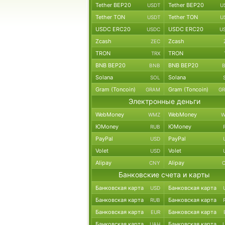
Tether BEP20
Tether BEP20
USDT
U
Tether TON
Tether TON
USDT
U
USDC ERC20
USDC ERC20
USDC
U
Zcash
Zcash
ZEC
TRON
TRON
TRX
BNB BEP20
BNB BEP20
BNB
Solana
Solana
SOL
Gram (Toncoin)
Gram (Toncoin)
GRAM
G
Электронные деньги
WebMoney
WebMoney
WMZ
W
ЮMoney
ЮMoney
RUB
PayPal
PayPal
USD
Volet
Volet
USD
Alipay
Alipay
CNY
Банковские счета и карты
Банковская карта
Банковская карта
USD
Банковская карта
Банковская карта
RUB
Банковская карта
Банковская карта
EUR
Банковская карта
Банковская карта
UAH