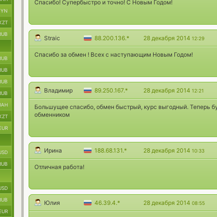
Cпасибо! Супербыстро и точно! С Новым Годом!
BYN
KZT
RUB
Straic
88.200.136.*
28 декабря 2014
12:29
Спасибо за обмен ! Всех с наступающим Новым Годом!
RUB
RUB
RUB
Владимир
89.250.167.*
28 декабря 2014
12:21
RUB
UAH
Большущее спасибо, обмен быстрый, курс выгодный. Теперь б
обменником
KZT
EUR
Ирина
188.68.131.*
28 декабря 2014
10:33
USD
RUB
Отличная работа!
USD
RUB
Юлия
46.39.4.*
28 декабря 2014
08:55
EUR