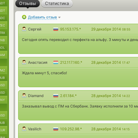
Отзывы
Статистика
SDT
SDT
Добавить отзыв
SDC
ZEC
Сергей
95.153.175.*
29 декабря 2014
08:55
TRX
Сегодня опять переводил с перфекта на альфу. 3 минуты и день
BNB
SOL
RAM
Анастасия
212.117.160.*
28 декабря 2014
17:47
MZ
Ждала минут 5, спасибо!
RUB
USD
USD
Diamand
2.61.184.*
28 декабря 2014
14:22
CNY
Заказывал вывод с ПМ на Сбербанк. Заявку исполнили за 10 ми
USD
RUB
Vasilich
109.252.98.*
28 декабря 2014
14:15
EUR
UAH