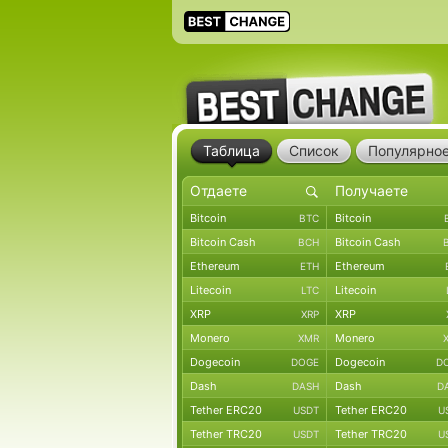
Таблица
Список
Популярно
Bitcoin
Bitcoin
BTC
Bitcoin Cash
Bitcoin Cash
BCH
Ethereum
Ethereum
ETH
Litecoin
Litecoin
LTC
XRP
XRP
XRP
Monero
Monero
XMR
Dogecoin
Dogecoin
DOGE
D
Dash
Dash
DASH
D
Tether ERC20
Tether ERC20
USDT
U
Tether TRC20
Tether TRC20
USDT
U