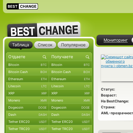
Мониторинг
Таблица
Список
Популярное
Bitcoin
Bitcoin
BTC
BTC
Bitcoin Cash
Bitcoin Cash
BCH
BCH
Ethereum
Ethereum
ETH
ETH
Litecoin
Litecoin
LTC
LTC
Статус:
XRP
XRP
XRP
XRP
Возраст:
Monero
Monero
XMR
XMR
На BestChange:
Страна:
Dogecoin
Dogecoin
DOGE
DOGE
AML-прозрачност
Dash
Dash
DASH
DASH
Tether ERC20
Tether ERC20
USDT
USDT
Tether TRC20
Tether TRC20
USDT
USDT