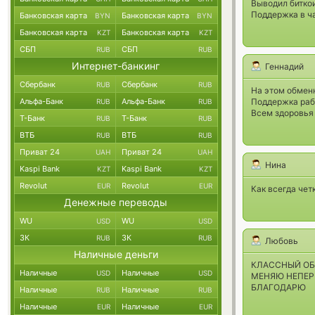
Выводил биткои
Поддержка в ча
Банковская карта
Банковская карта
BYN
BYN
Банковская карта
Банковская карта
KZT
KZT
СБП
СБП
RUB
RUB
Интернет-банкинг
Геннадий
Сбербанк
Сбербанк
RUB
RUB
На этом обменн
Альфа-Банк
Альфа-Банк
Поддержка рабо
RUB
RUB
Всем здоровья 
Т-Банк
Т-Банк
RUB
RUB
ВТБ
ВТБ
RUB
RUB
Приват 24
Приват 24
UAH
UAH
Нина
Kaspi Bank
Kaspi Bank
KZT
KZT
Revolut
Revolut
EUR
EUR
Как всегда чет
Денежные переводы
WU
WU
USD
USD
ЗК
ЗК
RUB
RUB
Любовь
Наличные деньги
КЛАССНЫЙ ОБ
Наличные
Наличные
USD
USD
МЕНЯЮ НЕПЕР
БЛАГОДАРЮ
Наличные
Наличные
RUB
RUB
Наличные
Наличные
EUR
EUR