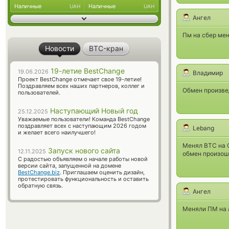
Наличные
Наличные
UAH
UAH
Ангел
Пм на сбер ме
Новости
BTC-кран
19-летие BestChange
19.06.2026
Владимир
Проект BestChange отмечает свое 19-летие!
Поздравляем всех наших партнеров, коллег и
Обмен произвед
пользователей.
Наступающий Новый год
25.12.2025
Уважаемые пользователи! Команда BestChange
поздравляет всех с наступающим 2026 годом
Lebang
и желает всего наилучшего!
Менял BTC на С
Запуск нового сайта
12.11.2025
обмен произоше
С радостью объявляем о начале работы новой
версии сайта, запущенной на домене
BestChange.biz
. Приглашаем оценить дизайн,
протестировать функциональность и оставить
обратную связь.
Ангел
Меняли ПМ на 