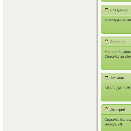
Владимир
Молодцы ребята
Алексей
Как швейцарск
Спасибо за об
Татьяна
БЛАГОДАРЮ!!! 
Дмитрий
Спасибо большо
молодцы!!