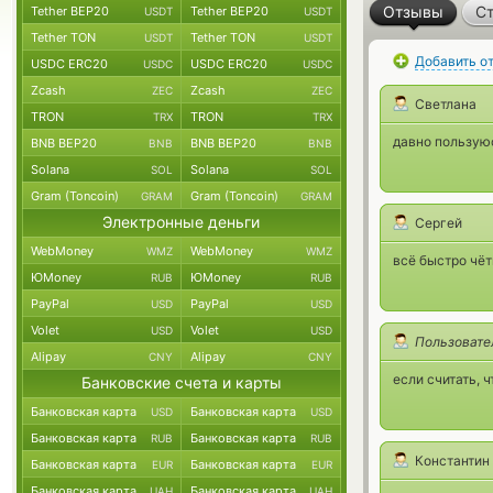
Отзывы
Ст
Tether BEP20
Tether BEP20
USDT
USDT
Tether TON
Tether TON
USDT
USDT
Добавить о
USDC ERC20
USDC ERC20
USDC
USDC
Zcash
Zcash
ZEC
ZEC
Светлана
TRON
TRON
TRX
TRX
давно пользую
BNB BEP20
BNB BEP20
BNB
BNB
Solana
Solana
SOL
SOL
Gram (Toncoin)
Gram (Toncoin)
GRAM
GRAM
Электронные деньги
Сергей
WebMoney
WebMoney
WMZ
WMZ
всё быстро чёт
ЮMoney
ЮMoney
RUB
RUB
PayPal
PayPal
USD
USD
Volet
Volet
USD
USD
Пользовате
Alipay
Alipay
CNY
CNY
если считать, 
Банковские счета и карты
Банковская карта
Банковская карта
USD
USD
Банковская карта
Банковская карта
RUB
RUB
Константин
Банковская карта
Банковская карта
EUR
EUR
Банковская карта
Банковская карта
UAH
UAH