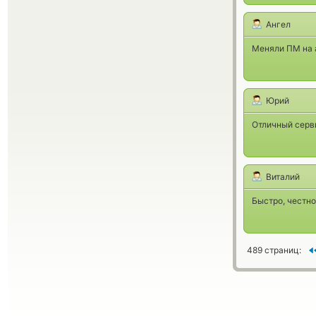
Ангел
Меняли ПМ на а
Юрий
Отличный серви
Виталий
Быстро, честно
489 страниц: