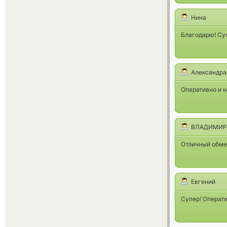
Нина
Благодарю! Су
Александра
Оперативно и к
ВЛАДИМИР
Отличный обме
Евгений
Супер! Операти