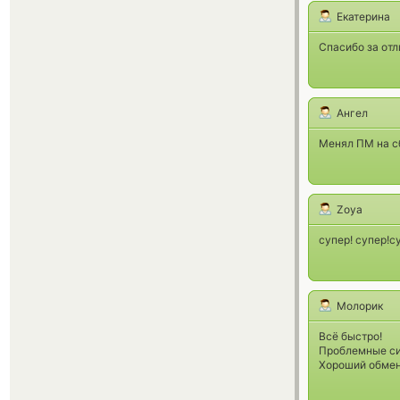
Екатерина
Спасибо за от
Ангел
Менял ПМ на с
Zoya
супер! супер!с
Молорик
Всё быстро!
Проблемные си
Хороший обмен