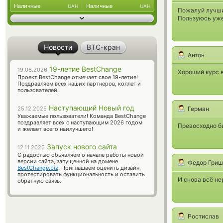
Наличные
Наличные
UAH
UAH
Пожалуй лучший
Пользуюсь уже 
Новости
BTC-кран
Антон
19-летие BestChange
19.06.2026
Хороший курс в
Проект BestChange отмечает свое 19-летие!
Поздравляем всех наших партнеров, коллег и
пользователей.
Наступающий Новый год
25.12.2025
Герман
Уважаемые пользователи! Команда BestChange
поздравляет всех с наступающим 2026 годом
Превосходно б
и желает всего наилучшего!
Запуск нового сайта
12.11.2025
С радостью объявляем о начале работы новой
версии сайта, запущенной на домене
Федор Гриш
BestChange.biz
. Приглашаем оценить дизайн,
протестировать функциональность и оставить
И снова всё не
обратную связь.
Ростислав