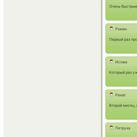
Очень быстрые
Роман
Первый раз про
Ислам
Который раз уж
Ренат
Второй месяц, 
Петруха