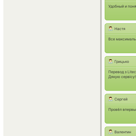
Удобный и пон
Настя
Все максимальн
Грицько
Перевод з Lite
Дякую сервісу!
Сергей
Провёл впервые
Валентин