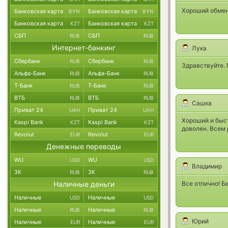
Хороший обмен
Банковская карта
Банковская карта
BYN
BYN
Банковская карта
Банковская карта
KZT
KZT
СБП
СБП
RUB
RUB
Интернет-банкинг
Лука
Сбербанк
Сбербанк
RUB
RUB
Здравствуйте. 
Альфа-Банк
Альфа-Банк
RUB
RUB
Т-Банк
Т-Банк
RUB
RUB
ВТБ
ВТБ
RUB
RUB
Сашка
Приват 24
Приват 24
UAH
UAH
Хороший и быс
Kaspi Bank
Kaspi Bank
KZT
KZT
доволен. Всем
Revolut
Revolut
EUR
EUR
Денежные переводы
WU
WU
USD
USD
Владимир
ЗК
ЗК
RUB
RUB
Наличные деньги
Все отлично! Б
Наличные
Наличные
USD
USD
Наличные
Наличные
RUB
RUB
Юрий
Наличные
Наличные
EUR
EUR