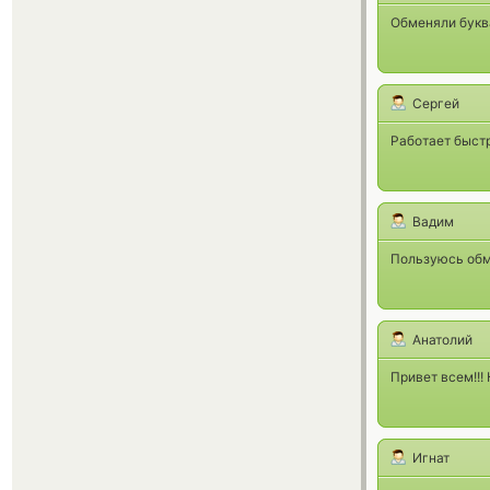
Обменяли букв
Сергей
Работает быстр
Вадим
Пользуюсь обм
Анатолий
Привет всем!!!
Игнат