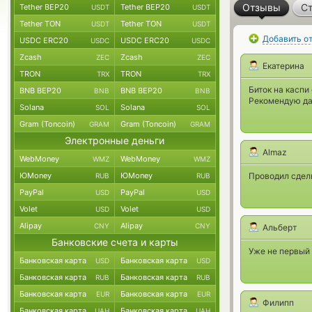
Отзывы
Ст
Tether BEP20
Tether BEP20
USDT
USDT
Tether TON
Tether TON
USDT
USDT
Добавить о
USDC ERC20
USDC ERC20
USDC
USDC
Zcash
Zcash
ZEC
ZEC
Екатерина
TRON
TRON
TRX
TRX
Биток на каспи
BNB BEP20
BNB BEP20
BNB
BNB
Рекомендую да
Solana
Solana
SOL
SOL
Gram (Toncoin)
Gram (Toncoin)
GRAM
GRAM
Электронные деньги
Almaz
WebMoney
WebMoney
WMZ
WMZ
ЮMoney
ЮMoney
Проводил сделк
RUB
RUB
PayPal
PayPal
USD
USD
Volet
Volet
USD
USD
Alipay
Alipay
CNY
CNY
Альберт
Банковские счета и карты
Уже не первый
Банковская карта
Банковская карта
USD
USD
Банковская карта
Банковская карта
RUB
RUB
Банковская карта
Банковская карта
EUR
EUR
Филипп
Банковская карта
Банковская карта
UAH
UAH