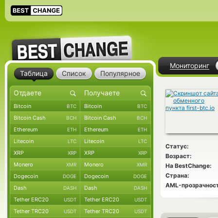
Мониторинг
Таблица
Список
Популярное
Bitcoin
Bitcoin
BTC
BTC
Bitcoin Cash
Bitcoin Cash
BCH
BCH
Ethereum
Ethereum
ETH
ETH
Litecoin
Litecoin
LTC
LTC
Статус:
XRP
XRP
XRP
XRP
Возраст:
Monero
Monero
XMR
XMR
На BestChange:
Страна:
Dogecoin
Dogecoin
DOGE
DOGE
AML-прозрачност
Dash
Dash
DASH
DASH
Tether ERC20
Tether ERC20
USDT
USDT
Tether TRC20
Tether TRC20
USDT
USDT