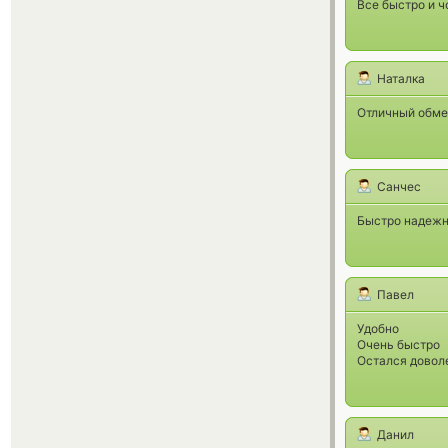
Все быстро и ч
Наталка
Отличный обме
Санчес
Быстро надежн
Павел
Удобно
Очень быстро
Остался довол
Данил