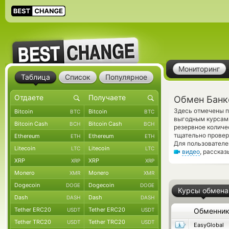
Мониторинг
Таблица
Список
Популярное
Обмен Банко
Здесь отмечены п
Bitcoin
Bitcoin
BTC
BTC
выгодным курсам 
Bitcoin Cash
Bitcoin Cash
BCH
BCH
резервное количе
тщательно прове
Ethereum
Ethereum
ETH
ETH
Для пользователе
Litecoin
Litecoin
LTC
LTC
видео
, расска
XRP
XRP
XRP
XRP
Monero
Monero
XMR
XMR
Dogecoin
Dogecoin
DOGE
DOGE
Курсы обмена
Dash
Dash
DASH
DASH
Tether ERC20
Tether ERC20
USDT
USDT
Обменни
Tether TRC20
Tether TRC20
USDT
USDT
EasyGlobal