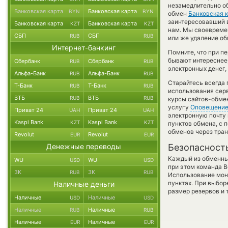
незамедлительно об
Банковская карта
Банковская карта
BYN
BYN
обмен
Банковская 
заинтересовавший в
Банковская карта
Банковская карта
KZT
KZT
нам. Мы своевреме
СБП
СБП
RUB
RUB
или же удаление об
Интернет-банкинг
Помните, что при п
бывают интереснее,
Сбербанк
Сбербанк
RUB
RUB
электронных денег,
Альфа-Банк
Альфа-Банк
RUB
RUB
Старайтесь всегда
Т-Банк
Т-Банк
RUB
RUB
использования серв
ВТБ
ВТБ
RUB
RUB
курсы сайтов-обме
услугу
Оповещени
Приват 24
Приват 24
UAH
UAH
электронную почту 
Kaspi Bank
Kaspi Bank
KZT
KZT
пунктов обмена, с
обменов через тра
Revolut
Revolut
EUR
EUR
Денежные переводы
Безопасност
Каждый из обменны
WU
WU
USD
USD
при этом команда 
ЗК
ЗК
RUB
RUB
Использование мон
пунктах. При выбор
Наличные деньги
размер резервов и 
Наличные
Наличные
USD
USD
Наличные
Наличные
RUB
RUB
Наличные
Наличные
EUR
EUR