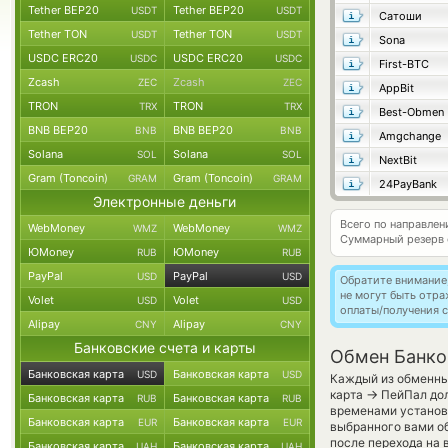
Tether BEP20
Tether BEP20
USDT
USDT
Сатоши
Tether TON
Tether TON
USDT
USDT
Sona
USDC ERC20
USDC ERC20
USDC
USDC
First-BTC
Zcash
Zcash
ZEC
ZEC
AppBit
TRON
TRON
TRX
TRX
Best-Obmen
BNB BEP20
BNB BEP20
BNB
BNB
Amgchange
Solana
Solana
SOL
SOL
NextBit
Gram (Toncoin)
Gram (Toncoin)
GRAM
GRAM
24PayBank
Электронные деньги
Всего по направле
WebMoney
WebMoney
WMZ
WMZ
Суммарный резерв
ЮMoney
ЮMoney
RUB
RUB
PayPal
PayPal
USD
USD
Обратите внимание
не могут быть отр
Volet
Volet
USD
USD
оплаты/получения с
Alipay
Alipay
CNY
CNY
Банковские счета и карты
Обмен Банков
Банковская карта
Банковская карта
USD
USD
Каждый из обменных
→
карта
ПейПал дол
Банковская карта
Банковская карта
RUB
RUB
временами установл
Банковская карта
Банковская карта
EUR
EUR
выбранного вами об
после перехода на 
Банковская карта
Банковская карта
UAH
UAH