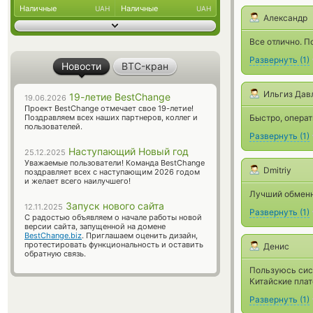
Наличные
Наличные
UAH
UAH
Александр
Все отлично. П
Развернуть
(
1
)
Новости
BTC-кран
Ильгиз Дав
19-летие BestChange
19.06.2026
Проект BestChange отмечает свое 19-летие!
Поздравляем всех наших партнеров, коллег и
Быстро, опера
пользователей.
Развернуть
(
1
)
Наступающий Новый год
25.12.2025
Уважаемые пользователи! Команда BestChange
Dmitriy
поздравляет всех с наступающим 2026 годом
и желает всего наилучшего!
Лучший обменн
Запуск нового сайта
12.11.2025
Развернуть
(
1
)
С радостью объявляем о начале работы новой
версии сайта, запущенной на домене
BestChange.biz
. Приглашаем оценить дизайн,
протестировать функциональность и оставить
Денис
обратную связь.
Пользуюсь сис
Китайские пла
Развернуть
(
1
)