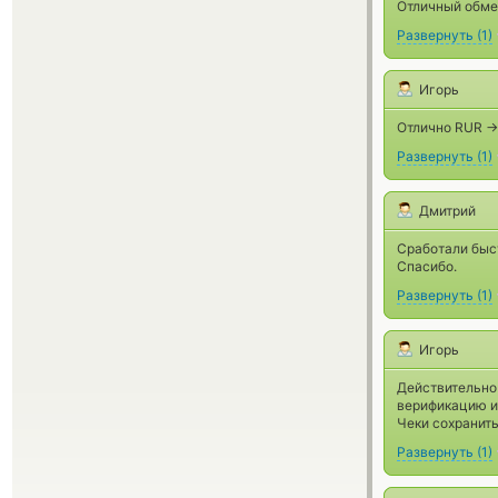
Отличный обме
Развернуть
(
1
)
Игорь
Отлично RUR -> 
Развернуть
(
1
)
Дмитрий
Сработали быст
Спасибо.
Развернуть
(
1
)
Игорь
Действительно 
верификацию и 
Чеки сохранить
Развернуть
(
1
)