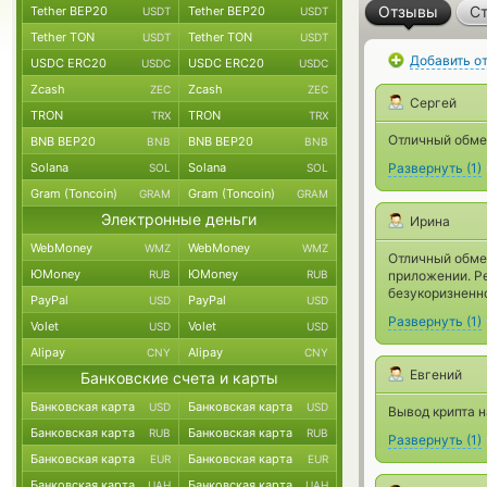
Отзывы
Ст
Tether BEP20
Tether BEP20
USDT
USDT
Tether TON
Tether TON
USDT
USDT
Добавить о
USDC ERC20
USDC ERC20
USDC
USDC
Zcash
Zcash
ZEC
ZEC
Сергей
TRON
TRON
TRX
TRX
Отличный обмен
BNB BEP20
BNB BEP20
BNB
BNB
Solana
Solana
Развернуть
(
1
)
SOL
SOL
Gram (Toncoin)
Gram (Toncoin)
GRAM
GRAM
Электронные деньги
Ирина
WebMoney
WebMoney
WMZ
WMZ
Отличный обмен
ЮMoney
ЮMoney
RUB
RUB
приложении. Р
безукоризненн
PayPal
PayPal
USD
USD
Развернуть
(
1
)
Volet
Volet
USD
USD
Alipay
Alipay
CNY
CNY
Евгений
Банковские счета и карты
Банковская карта
Банковская карта
USD
USD
Вывод крипта н
Банковская карта
Банковская карта
RUB
RUB
Развернуть
(
1
)
Банковская карта
Банковская карта
EUR
EUR
Банковская карта
Банковская карта
UAH
UAH