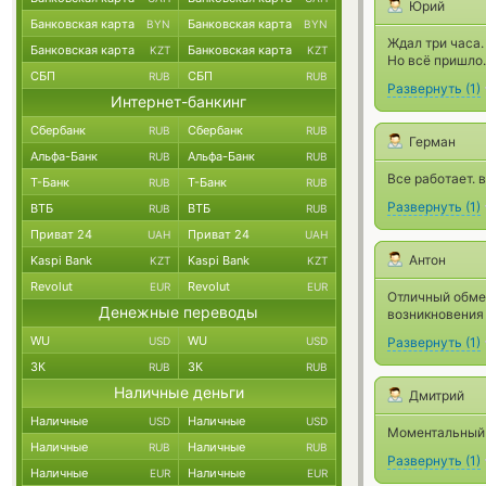
Юрий
Банковская карта
Банковская карта
BYN
BYN
Ждал три часа.
Банковская карта
Банковская карта
KZT
KZT
Но всё пришло.
СБП
СБП
RUB
RUB
Развернуть
(
1
)
Интернет-банкинг
Сбербанк
Сбербанк
RUB
RUB
Герман
Альфа-Банк
Альфа-Банк
RUB
RUB
Все работает. 
Т-Банк
Т-Банк
RUB
RUB
Развернуть
(
1
)
ВТБ
ВТБ
RUB
RUB
Приват 24
Приват 24
UAH
UAH
Антон
Kaspi Bank
Kaspi Bank
KZT
KZT
Revolut
Revolut
EUR
EUR
Отличный обмен
Денежные переводы
возникновения 
WU
WU
USD
USD
Развернуть
(
1
)
ЗК
ЗК
RUB
RUB
Наличные деньги
Дмитрий
Наличные
Наличные
USD
USD
Моментальный 
Наличные
Наличные
RUB
RUB
Развернуть
(
1
)
Наличные
Наличные
EUR
EUR