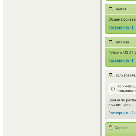
Вадим
Обмен произвел
Развернуть
(
1
)
Виталии
Рубли в USDT з
Развернуть
(
1
)
Пользовате
По имеющи
пользоват
Время по регла
принять меры.
Развернуть
(
2
)
Сергей