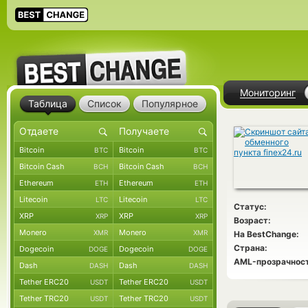
Мониторинг
Таблица
Список
Популярное
Bitcoin
Bitcoin
BTC
BTC
Bitcoin Cash
Bitcoin Cash
BCH
BCH
Ethereum
Ethereum
ETH
ETH
Litecoin
Litecoin
LTC
LTC
Статус:
XRP
XRP
XRP
XRP
Возраст:
Monero
Monero
XMR
XMR
На BestChange:
Страна:
Dogecoin
Dogecoin
DOGE
DOGE
AML-прозрачност
Dash
Dash
DASH
DASH
Tether ERC20
Tether ERC20
USDT
USDT
Tether TRC20
Tether TRC20
USDT
USDT