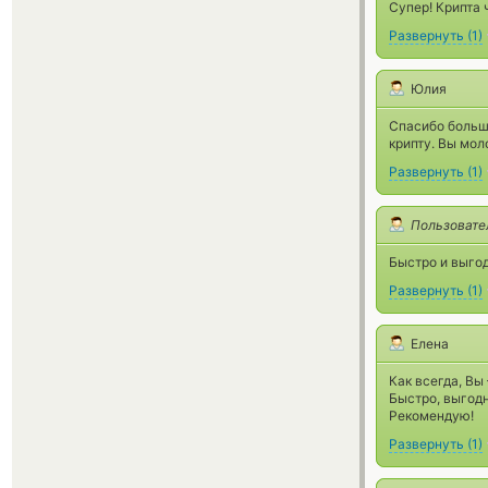
Супер! Крипта 
Развернуть
(
1
)
Юлия
Спасибо больше
крипту. Вы мол
Развернуть
(
1
)
Пользовате
Быстро и выгод
Развернуть
(
1
)
Елена
Как всегда, В
Быстро, выгодн
Рекомендую!
Развернуть
(
1
)