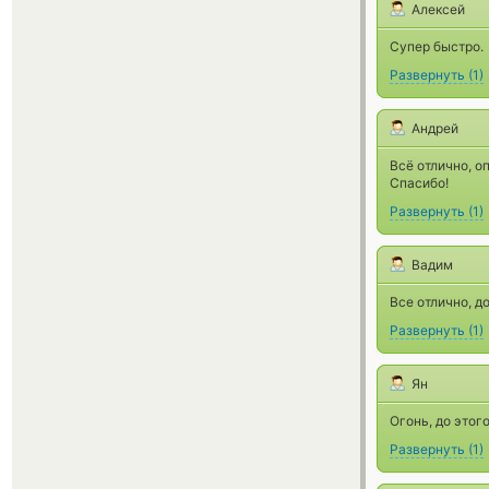
Алексей
Супер быстро.
Развернуть
(
1
)
Андрей
Всё отлично, о
Спасибо!
Развернуть
(
1
)
Вадим
Все отлично, д
Развернуть
(
1
)
Ян
Огонь, до этог
Развернуть
(
1
)