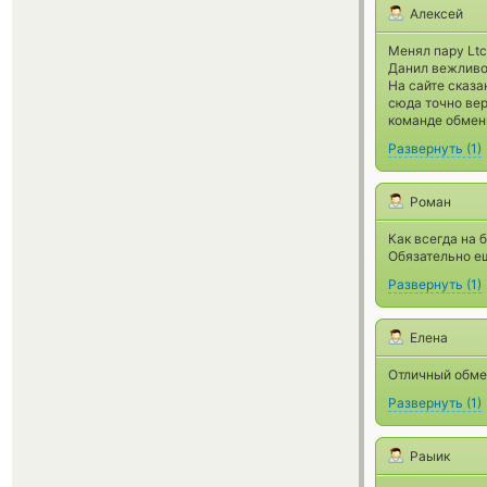
Алексей
Менял пару Ltc
Данил вежливо,
На сайте сказа
сюда точно вер
команде обмен
Развернуть
(
1
)
Роман
Как всегда на 
Обязательно е
Развернуть
(
1
)
Елена
Отличный обме
Развернуть
(
1
)
Раыик