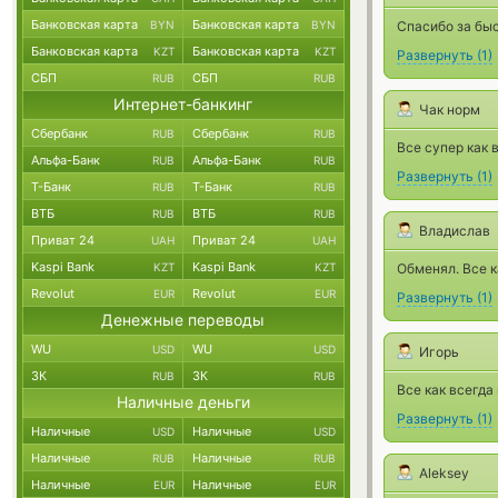
Банковская карта
Банковская карта
BYN
BYN
Спасибо за бы
Банковская карта
Банковская карта
KZT
KZT
Развернуть
(
1
)
СБП
СБП
RUB
RUB
Интернет-банкинг
Чак норм
Сбербанк
Сбербанк
RUB
RUB
Все супер как 
Альфа-Банк
Альфа-Банк
RUB
RUB
Развернуть
(
1
)
Т-Банк
Т-Банк
RUB
RUB
ВТБ
ВТБ
RUB
RUB
Владислав
Приват 24
Приват 24
UAH
UAH
Kaspi Bank
Kaspi Bank
KZT
KZT
Обменял. Все к
Revolut
Revolut
EUR
EUR
Развернуть
(
1
)
Денежные переводы
WU
WU
USD
USD
Игорь
ЗК
ЗК
RUB
RUB
Все как всегда
Наличные деньги
Развернуть
(
1
)
Наличные
Наличные
USD
USD
Наличные
Наличные
RUB
RUB
Aleksey
Наличные
Наличные
EUR
EUR