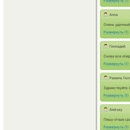
Развернуть
(
1
)
Anna
Очень удачный 
Развернуть
(
1
)
Геннадий
Снова все опер
Развернуть
(
1
)
Рамиль Гю
Здравствуйте. 
Развернуть
(
1
)
Aleksey
Пишу отзыв сра
Развернуть
(
1
)