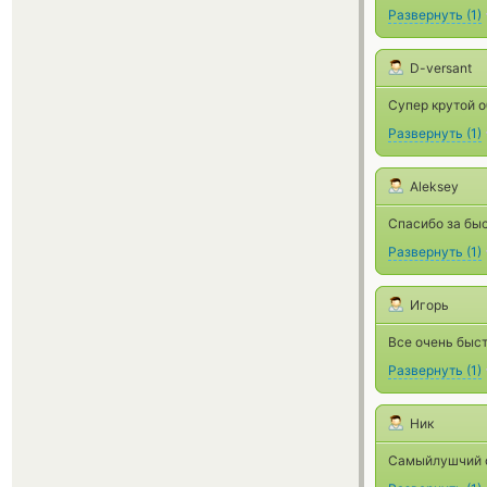
Развернуть
(
1
)
D-versant
Супер крутой о
Развернуть
(
1
)
Aleksey
Спасибо за бы
Развернуть
(
1
)
Игорь
Все очень быс
Развернуть
(
1
)
Ник
Самыйлушчий о