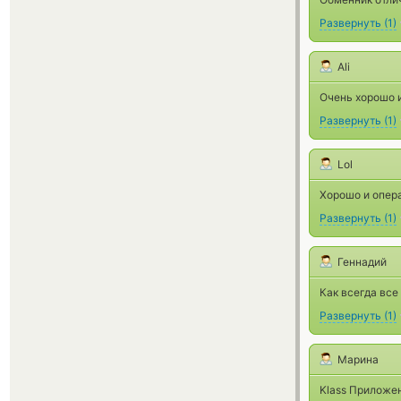
Развернуть
(
1
)
Ali
Очень хорошо и
Развернуть
(
1
)
Lol
Хорошо и опера
Развернуть
(
1
)
Геннадий
Как всегда все
Развернуть
(
1
)
Марина
Klass Приложе