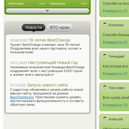
Спасибо за бы
Наличные
Наличные
UAH
UAH
Развернуть
(
1
)
Kostoban
Новости
BTC-кран
Спасибо большо
19-летие BestChange
19.06.2026
Развернуть
(
1
)
Проект BestChange отмечает свое 19-летие!
Поздравляем всех наших партнеров, коллег и
пользователей.
Геннадий
Наступающий Новый год
25.12.2025
Как всегда все
Уважаемые пользователи! Команда BestChange
поздравляет всех с наступающим 2026 годом
Развернуть
(
1
)
и желает всего наилучшего!
Запуск нового сайта
12.11.2025
Чак норм
С радостью объявляем о начале работы новой
версии сайта, запущенной на домене
BestChange.biz
. Приглашаем оценить дизайн,
Все супер, воо
протестировать функциональность и оставить
обратную связь.
Развернуть
(
1
)
Алексей
Обменник отлич