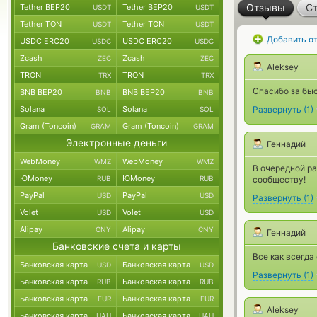
Отзывы
Ст
Tether BEP20
Tether BEP20
USDT
USDT
Tether TON
Tether TON
USDT
USDT
Добавить о
USDC ERC20
USDC ERC20
USDC
USDC
Zcash
Zcash
ZEC
ZEC
Aleksey
TRON
TRON
TRX
TRX
Спасибо за бы
BNB BEP20
BNB BEP20
BNB
BNB
Solana
Solana
Развернуть
(
1
)
SOL
SOL
Gram (Toncoin)
Gram (Toncoin)
GRAM
GRAM
Электронные деньги
Геннадий
WebMoney
WebMoney
WMZ
WMZ
В очередной ра
ЮMoney
ЮMoney
RUB
RUB
сообществу!
PayPal
PayPal
USD
USD
Развернуть
(
1
)
Volet
Volet
USD
USD
Alipay
Alipay
CNY
CNY
Геннадий
Банковские счета и карты
Все как всегда
Банковская карта
Банковская карта
USD
USD
Развернуть
(
1
)
Банковская карта
Банковская карта
RUB
RUB
Банковская карта
Банковская карта
EUR
EUR
Aleksey
Банковская карта
Банковская карта
UAH
UAH