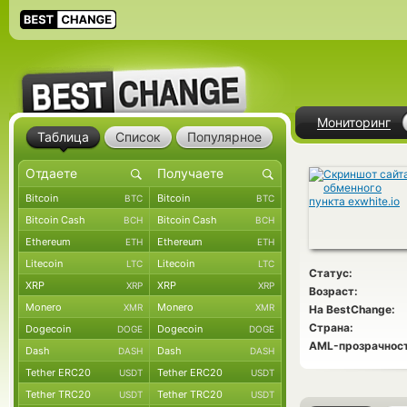
Мониторинг
Таблица
Список
Популярное
Bitcoin
Bitcoin
BTC
BTC
Bitcoin Cash
Bitcoin Cash
BCH
BCH
Ethereum
Ethereum
ETH
ETH
Litecoin
Litecoin
LTC
LTC
Статус:
XRP
XRP
XRP
XRP
Возраст:
Monero
Monero
XMR
XMR
На BestChange:
Страна:
Dogecoin
Dogecoin
DOGE
DOGE
AML-прозрачност
Dash
Dash
DASH
DASH
Tether ERC20
Tether ERC20
USDT
USDT
Tether TRC20
Tether TRC20
USDT
USDT