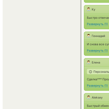
Ку
Быстро отвеча
Развернуть
(
1
)
Геннадий
И снова все су
Развернуть
(
1
)
Елена
Персональ
Сделка*** Про
Развернуть
(
1
)
Aleksey
Быстрый обмен