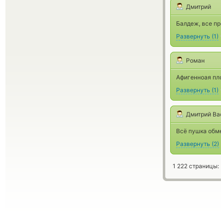
Дмитрий
Балдеж, все п
Развернуть
(
1
)
Роман
Афигенноая пл
Развернуть
(
1
)
Дмитрий Ва
Всё пушка обме
Развернуть
(
2
)
1 222 страницы: