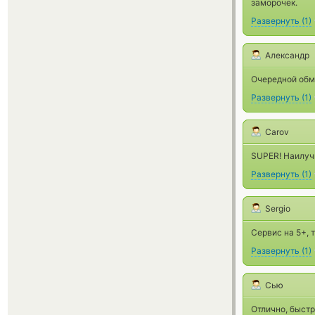
заморочек.
Развернуть
(
1
)
Александр
Очередной обме
Развернуть
(
1
)
Carov
SUPER! Наилуч
Развернуть
(
1
)
Sergio
Сервис на 5+, 
Развернуть
(
1
)
Сью
Отлично, быстр