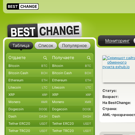
Мониторинг
Таблица
Список
Популярное
Bitcoin
Bitcoin
BTC
BTC
Bitcoin Cash
Bitcoin Cash
BCH
BCH
Ethereum
Ethereum
ETH
ETH
Litecoin
Litecoin
LTC
LTC
Статус:
XRP
XRP
XRP
XRP
Возраст:
Monero
Monero
XMR
XMR
На BestChange:
Страна:
Dogecoin
Dogecoin
DOGE
DOGE
AML-прозрачност
Dash
Dash
DASH
DASH
Tether ERC20
Tether ERC20
USDT
USDT
Tether TRC20
Tether TRC20
USDT
USDT