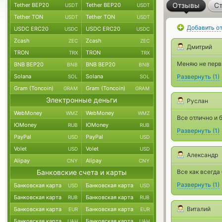
Отзывы
Ст
Tether BEP20
Tether BEP20
USDT
USDT
Tether TON
Tether TON
USDT
USDT
Добавить о
USDC ERC20
USDC ERC20
USDC
USDC
Zcash
Zcash
ZEC
ZEC
Дмитрий
TRON
TRON
TRX
TRX
Меняю не первы
BNB BEP20
BNB BEP20
BNB
BNB
Solana
Solana
Развернуть
(
1
)
SOL
SOL
Gram (Toncoin)
Gram (Toncoin)
GRAM
GRAM
Электронные деньги
Руслан
WebMoney
WebMoney
WMZ
WMZ
Все отлично и 
ЮMoney
ЮMoney
RUB
RUB
Развернуть
(
1
)
PayPal
PayPal
USD
USD
Volet
Volet
USD
USD
Александр
Alipay
Alipay
CNY
CNY
Банковские счета и карты
Все как всегда
Развернуть
(
1
)
Банковская карта
Банковская карта
USD
USD
Банковская карта
Банковская карта
RUB
RUB
Виталий
Банковская карта
Банковская карта
EUR
EUR
Банковская карта
Банковская карта
UAH
UAH