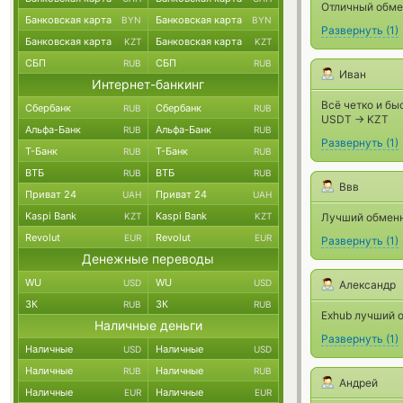
Отличный обмен
Банковская карта
Банковская карта
BYN
BYN
Развернуть
(
1
)
Банковская карта
Банковская карта
KZT
KZT
СБП
СБП
RUB
RUB
Иван
Интернет-банкинг
Всё четко и быс
Сбербанк
Сбербанк
RUB
RUB
USDT -> KZT
Альфа-Банк
Альфа-Банк
RUB
RUB
Развернуть
(
1
)
Т-Банк
Т-Банк
RUB
RUB
ВТБ
ВТБ
RUB
RUB
Ввв
Приват 24
Приват 24
UAH
UAH
Kaspi Bank
Kaspi Bank
KZT
KZT
Лучший обмен
Revolut
Revolut
EUR
EUR
Развернуть
(
1
)
Денежные переводы
WU
WU
USD
USD
Александр
ЗК
ЗК
RUB
RUB
Exhub лучший 
Наличные деньги
Развернуть
(
1
)
Наличные
Наличные
USD
USD
Наличные
Наличные
RUB
RUB
Андрей
Наличные
Наличные
EUR
EUR