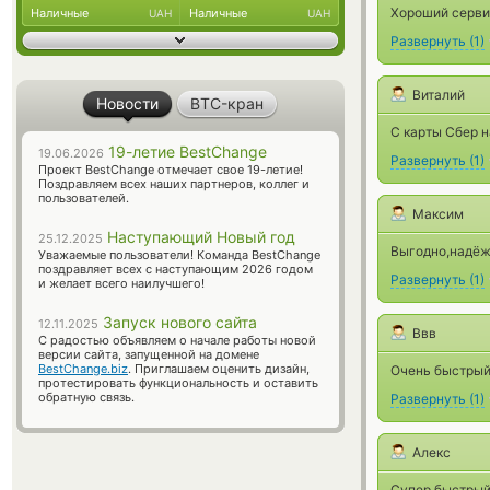
Хороший серви
Наличные
Наличные
UAH
UAH
Развернуть
(
1
)
Виталий
Новости
BTC-кран
С карты Сбер н
19-летие BestChange
19.06.2026
Развернуть
(
1
)
Проект BestChange отмечает свое 19-летие!
Поздравляем всех наших партнеров, коллег и
пользователей.
Максим
Наступающий Новый год
25.12.2025
Выгодно,надёж
Уважаемые пользователи! Команда BestChange
поздравляет всех с наступающим 2026 годом
Развернуть
(
1
)
и желает всего наилучшего!
Запуск нового сайта
12.11.2025
Ввв
С радостью объявляем о начале работы новой
версии сайта, запущенной на домене
BestChange.biz
. Приглашаем оценить дизайн,
Очень быстрый
протестировать функциональность и оставить
обратную связь.
Развернуть
(
1
)
Алекс
Супер быстрый 