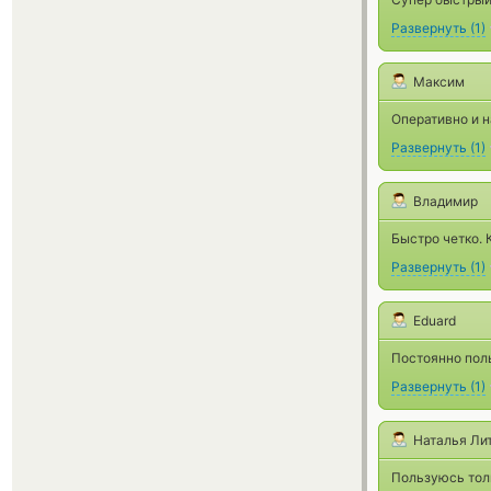
Развернуть
(
1
)
Максим
Оперативно и 
Развернуть
(
1
)
Владимир
Быстро четко. 
Развернуть
(
1
)
Eduard
Постоянно пол
Развернуть
(
1
)
Наталья Ли
Пользуюсь толь