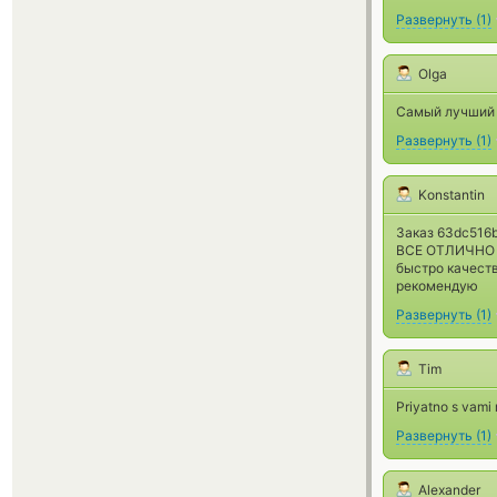
Развернуть
(
1
)
Olga
Самый лучший
Развернуть
(
1
)
Konstantin
Заказ 63dc516
ВСЕ ОТЛИЧНО
быстро качест
рекомендую
Развернуть
(
1
)
Tim
Priyatno s vami 
Развернуть
(
1
)
Alexander