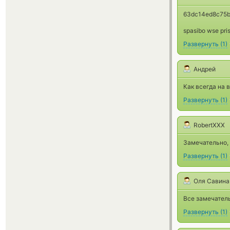
63dc14ed8c75
spasibo wse pris
Развернуть
(
1
)
Андрей
Как всегда на 
Развернуть
(
1
)
RobertXXX
Замечательно, 
Развернуть
(
1
)
Оля Савина
Все замечатель
Развернуть
(
1
)