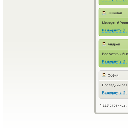
Николай
Молодцы! Респе
Развернуть
(
1
)
Андрей
Все четко и бы
Развернуть
(
1
)
София
Последний раз 
Развернуть
(
1
)
1 223 страницы: