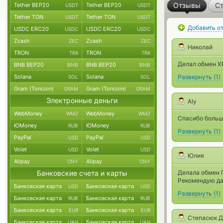
Отзывы
Ст
Tether BEP20
Tether BEP20
USDT
USDT
Tether TON
Tether TON
USDT
USDT
Добавить о
USDC ERC20
USDC ERC20
USDC
USDC
Zcash
Zcash
ZEC
ZEC
Николай
TRON
TRON
TRX
TRX
Делал обмен XR
BNB BEP20
BNB BEP20
BNB
BNB
Solana
Solana
Развернуть
(
1
)
SOL
SOL
Gram (Toncoin)
Gram (Toncoin)
GRAM
GRAM
Электронные деньги
Aly
WebMoney
WebMoney
WMZ
WMZ
Спасибо больш
ЮMoney
ЮMoney
RUB
RUB
Развернуть
(
1
)
PayPal
PayPal
USD
USD
Volet
Volet
USD
USD
Юлия
Alipay
Alipay
CNY
CNY
Банковские счета и карты
Делала обмен П
Рекомендую да
Банковская карта
Банковская карта
USD
USD
Развернуть
(
1
)
Банковская карта
Банковская карта
RUB
RUB
Банковская карта
Банковская карта
EUR
EUR
Степасюк Д
Банковская карта
Банковская карта
UAH
UAH