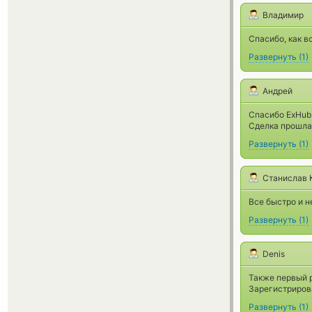
Владимир
Спасибо, как в
Развернуть
(
1
)
Андрей
Спасибо ExHub
Сделка прошла 
Развернуть
(
1
)
Станислав 
Все быстро и н
Развернуть
(
1
)
Denis
Также первый р
Зарегистриров
Развернуть
(
1
)