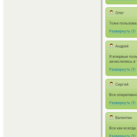
Олег
Тоже пользовал
Развернуть
(
1
)
Андрей
Я впервые поль
зачислились в 
Развернуть
(
1
)
Сергей
Все оперативно
Развернуть
(
1
)
Валентин
Все как всегда
Развернуть
(
1
)