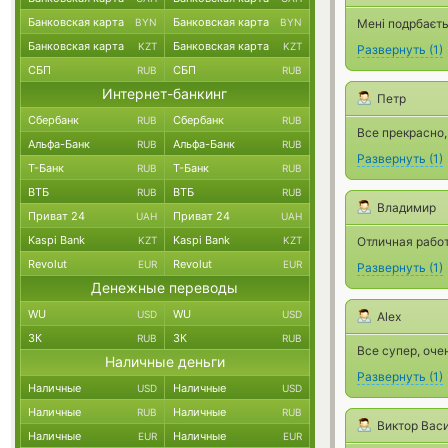
Банковская карта
Банковская карта
BYN
BYN
Мені подрбаєть
Банковская карта
Банковская карта
KZT
KZT
Развернуть
(
1
)
СБП
СБП
RUB
RUB
Интернет-банкинг
Петр
Сбербанк
Сбербанк
RUB
RUB
Все прекрасно,
Альфа-Банк
Альфа-Банк
RUB
RUB
Развернуть
(
1
)
Т-Банк
Т-Банк
RUB
RUB
ВТБ
ВТБ
RUB
RUB
Владимир
Приват 24
Приват 24
UAH
UAH
Kaspi Bank
Kaspi Bank
KZT
KZT
Отличная работ
Revolut
Revolut
EUR
EUR
Развернуть
(
1
)
Денежные переводы
WU
WU
USD
USD
Alex
ЗК
ЗК
RUB
RUB
Все супер, оч
Наличные деньги
Развернуть
(
1
)
Наличные
Наличные
USD
USD
Наличные
Наличные
RUB
RUB
Виктор Вас
Наличные
Наличные
EUR
EUR