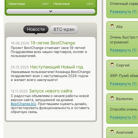
Отличный серви
Наличные
Наличные
UAH
UAH
Развернуть
(
1
)
Alla
Новости
BTC-кран
Очень быстро 
огромное!
19-летие BestChange
19.06.2026
Проект BestChange отмечает свое 19-летие!
Развернуть
(
1
)
Поздравляем всех наших партнеров, коллег и
пользователей.
Сергей
Наступающий Новый год
25.12.2025
Уважаемые пользователи! Команда BestChange
XRP-Пумб обмен
поздравляет всех с наступающим 2026 годом
и желает всего наилучшего!
Развернуть
(
1
)
Запуск нового сайта
12.11.2025
С радостью объявляем о начале работы новой
Валентин
версии сайта, запущенной на домене
BestChange.biz
. Приглашаем оценить дизайн,
протестировать функциональность и оставить
Спасибо очень
обратную связь.
Развернуть
(
1
)
Анатолий