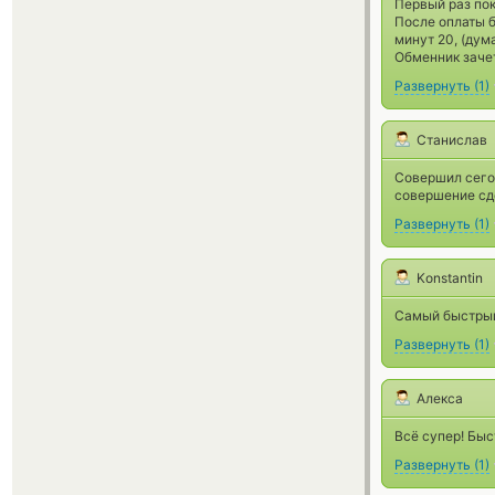
Первый раз пок
После оплаты б
минут 20, (дум
Обменник заче
Развернуть
(
1
)
Станислав
Совершил сегод
совершение сд
Развернуть
(
1
)
Konstantin
Самый быстрый 
Развернуть
(
1
)
Алекса
Всё супер! Быс
Развернуть
(
1
)