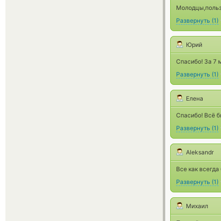
Молодцы,польз
Развернуть
(
1
)
Юрий
Спасибо! За 7 
Развернуть
(
1
)
Елена
Спасибо! Всё б
Развернуть
(
1
)
Aleksandr
Все как всегда
Развернуть
(
1
)
Михаил