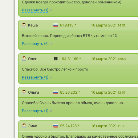
Сделки всегда проходят быстро, доволен обменником)
Развернуть
(
1
)
Кеша
81.9.113.*
16 марта 2021
14:31
Высший класс. Перевод из банка ВТБ чуть менее 1%
Развернуть
(
5
)
Олег
194.31.169.*
16 марта 2021
13:50
Спасибо. Всё быстро легко и просто
Развернуть
(
1
)
Ольга
85.26.232.*
16 марта 2021
12:01
Спасибо! Очень быстро прошёл обмен, очень довольна.
Развернуть
(
1
)
Лина
95.24.128.*
16 марта 2021
11:30
Очень удобно и быстро. Благодарю за качественное обслужива