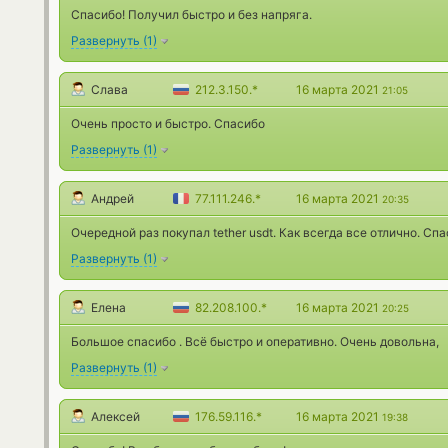
Спасибо! Получил быстро и без напряга.
Развернуть
(
1
)
Слава
212.3.150.*
16 марта 2021
21:05
Очень просто и быстро. Спасибо
Развернуть
(
1
)
Андрей
77.111.246.*
16 марта 2021
20:35
Очередной раз покупал tether usdt. Как всегда все отлично. Сп
Развернуть
(
1
)
Елена
82.208.100.*
16 марта 2021
20:25
Большое спасибо . Всё быстро и оперативно. Очень довольна,
Развернуть
(
1
)
Алексей
176.59.116.*
16 марта 2021
19:38