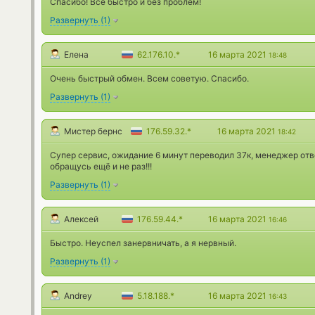
Спасибо! Все быстро и без проблем!
Развернуть
(
1
)
Елена
62.176.10.*
16 марта 2021
18:48
Очень быстрый обмен. Всем советую. Спасибо.
Развернуть
(
1
)
Мистер бернс
176.59.32.*
16 марта 2021
18:42
Супер сервис, ожидание 6 минут переводил 37к, менеджер отв
обращусь ещё и не раз!!!
Развернуть
(
1
)
Алексей
176.59.44.*
16 марта 2021
16:46
Быстро. Неуспел занервничать, а я нервный.
Развернуть
(
1
)
Andrey
5.18.188.*
16 марта 2021
16:43