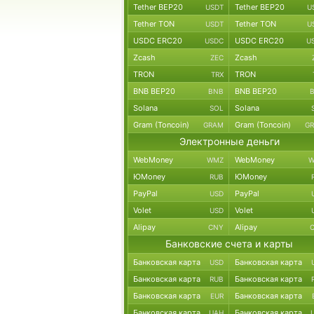
Tether BEP20
Tether BEP20
USDT
U
Tether TON
Tether TON
USDT
U
USDC ERC20
USDC ERC20
USDC
U
Zcash
Zcash
ZEC
TRON
TRON
TRX
BNB BEP20
BNB BEP20
BNB
Solana
Solana
SOL
Gram (Toncoin)
Gram (Toncoin)
GRAM
G
Электронные деньги
WebMoney
WebMoney
WMZ
W
ЮMoney
ЮMoney
RUB
PayPal
PayPal
USD
Volet
Volet
USD
Alipay
Alipay
CNY
Банковские счета и карты
Банковская карта
Банковская карта
USD
Банковская карта
Банковская карта
RUB
Банковская карта
Банковская карта
EUR
Банковская карта
Банковская карта
UAH