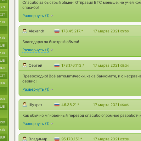
Спасибо за быстрый обмен! Отправил BTC меньше, не учёл ком
BYN
спасибо!
KZT
Развернуть
(
1
)
RUB
Alexandr
178.45.217.*
17 марта 2021
05:50
RUB
Благодарю за быстрый обмен!
RUB
Развернуть
(
1
)
RUB
RUB
Сергей
178.176.113.*
17 марта 2021
05:34
UAH
KZT
Превосходно! Всё автоматически, как в банкомате, и с несрав
сервис!
EUR
Развернуть
(
1
)
USD
Шухрат
46.38.21.*
17 марта 2021
05:05
RUB
Как обычно мгновенный перевод спасибо огромное разработч
USD
Развернуть
(
1
)
RUB
EUR
Владимир
95.170.151.*
17 марта 2021
03:38