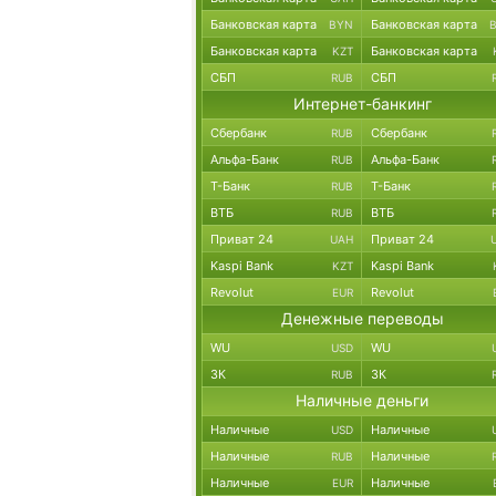
Банковская карта
Банковская карта
BYN
Банковская карта
Банковская карта
KZT
СБП
СБП
RUB
Интернет-банкинг
Сбербанк
Сбербанк
RUB
Альфа-Банк
Альфа-Банк
RUB
Т-Банк
Т-Банк
RUB
ВТБ
ВТБ
RUB
Приват 24
Приват 24
UAH
Kaspi Bank
Kaspi Bank
KZT
Revolut
Revolut
EUR
Денежные переводы
WU
WU
USD
ЗК
ЗК
RUB
Наличные деньги
Наличные
Наличные
USD
Наличные
Наличные
RUB
Наличные
Наличные
EUR