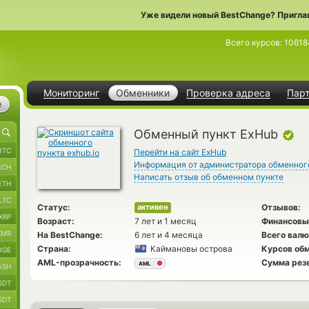
Уже видели новый BestChange? Пригла
Всего курсов:
10618
Мониторинг
Обменники
Проверка адреса
Пар
е
Обменный пункт ExHub
BTC
Перейти на сайт ExHub
Информация от администратора обменног
BCH
Написать отзыв об обменном пункте
ETH
LTC
Статус:
Отзывов:
активен
XRP
Возраст:
7 лет и 1 месяц
Финансовы
XMR
На BestChange:
6 лет и 4 месяца
Всего валю
Страна:
Каймановы острова
Курсов обм
OGE
AML-прозрачность:
Сумма рез
AML
ASH
SDT
SDT