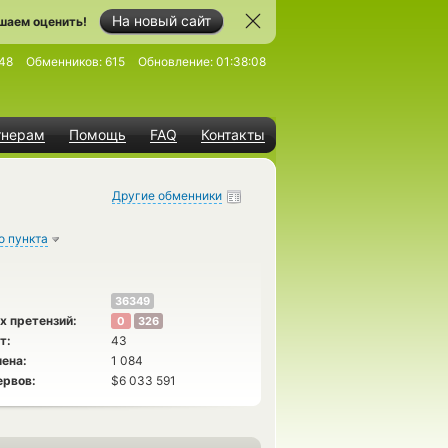
На новый сайт
шаем оценить!
48
Обменников:
615
Обновление:
01:38:08
тнерам
Помощь
FAQ
Контакты
Другие обменники
о пункта
36349
х претензий:
0
326
т:
43
ена:
1 084
ервов:
$6 033 591