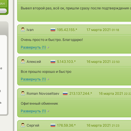
UAH
Вывел второй раз, всё ок, пришли сразу после подтверждения 
Ivan
195.42.155.*
17 марта 2021
01:18
Очень просто и быстро. Благодарю!
Развернуть
(
1
)
Алексей
5.143.103.*
16 марта 2021
22:50
ge
Все прошло хорошо и быстро
Развернуть
(
1
)
й
Roman Novoseltsev
213.137.244.*
16 марта 2021
22:2
ь
Офигенный обменник
Развернуть
(
1
)
Сергей
176.59.36.*
16 марта 2021
21:23