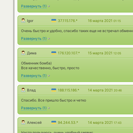
Развернуть
(
1
)
Igor
37.115.176.*
16 марта 2021
01:15
Очень быстро и удобно, спасибо таких еще не встречал обмен
Развернуть
(
1
)
Дима
176.120.107.*
15 марта 2021
12:05
Обменник бомба)
Все качественно, быстро, просто
Развернуть
(
1
)
Влад
188.115.186.*
14 марта 2021
20:46
Спасибо. Все пришло быстро и четко
Развернуть
(
1
)
Алексей
94.244.53.*
14 марта 2021
17:43
Часто пользуюсь, очень удобный сервис