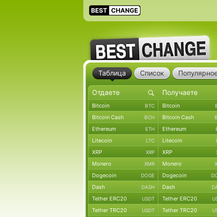
Таблица
Список
Популярно
Bitcoin
Bitcoin
BTC
Bitcoin Cash
Bitcoin Cash
BCH
Ethereum
Ethereum
ETH
Litecoin
Litecoin
LTC
XRP
XRP
XRP
Monero
Monero
XMR
Dogecoin
Dogecoin
DOGE
D
Dash
Dash
DASH
D
Tether ERC20
Tether ERC20
USDT
U
Tether TRC20
Tether TRC20
USDT
U