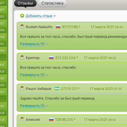
Отзывы
Статистика
SDT
SDT
Добавить отзыв
SDC
ZEC
Rustam Nabiullin
87.117.189.*
17 марта 2021
08:44
TRX
Все пришло за пол часа, спасибо. Быстрый перевод рекоменд
BNB
Развернуть
(
1
)
SOL
RAM
Криптер
213.222.244.*
17 марта 2021
08:26
MZ
Все пришло за пол часа, спасибо
RUB
Развернуть
(
1
)
USD
USD
Рашот Акбаров
37.110.211.*
17 марта 2021
07:25
CNY
Здравствуйте. Спасибо за быстрый перевод
Развернуть
(
1
)
USD
RUB
Алексей
128.69.235.*
17 марта 2021
EUR
06:42
UAH