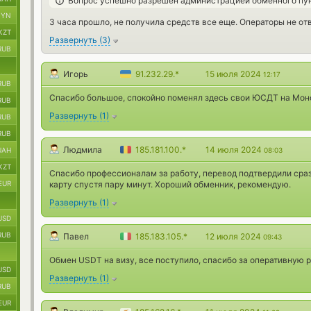
Вопрос успешно разрешен администрацией обменного пу
BYN
3 часа прошло, не получила средств все еще. Операторы не от
KZT
Развернуть
(
3
)
RUB
Игорь
91.232.29.*
15 июля 2024
12:17
RUB
Спасибо большое, спокойно поменял здесь свои ЮСДТ на Мон
RUB
Развернуть
(
1
)
RUB
RUB
Людмила
185.181.100.*
14 июля 2024
UAH
08:03
KZT
Спасибо профессионалам за работу, перевод подтвердили сраз
EUR
карту спустя пару минут. Хороший обменник, рекомендую.
Развернуть
(
1
)
USD
RUB
Павел
185.183.105.*
12 июля 2024
09:43
Обмен USDT на визу, все поступило, спасибо за оперативную 
USD
Развернуть
(
1
)
RUB
EUR