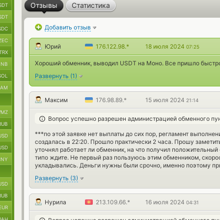
Отзывы
Статистика
SDT
SDT
Добавить отзыв
SDC
ZEC
Юрий
176.122.98.*
18 июля 2024
07:25
TRX
Хороший обменник, выводил USDT на Моно. Все пришло быстро
BNB
Развернуть
(
1
)
SOL
RAM
Максим
176.98.89.*
15 июля 2024
21:14
MZ
Вопрос успешно разрешен администрацией обменного пу
RUB
***по этой заявке нет выплаты до сих пор, регламент выполнен
USD
создалась в 22:20. Прошло практически 2 часа. Прошу заметит
USD
уточнял работает ли обменник, на что получил положительный 
типо ждите. Не первый раз пользуюсь этим обменником, скорос
CNY
укладывались. Деньги нужны были срочно, именно поэтому при
Развернуть
(
3
)
USD
RUB
Нурила
213.109.66.*
16 июля 2024
04:31
EUR
UAH