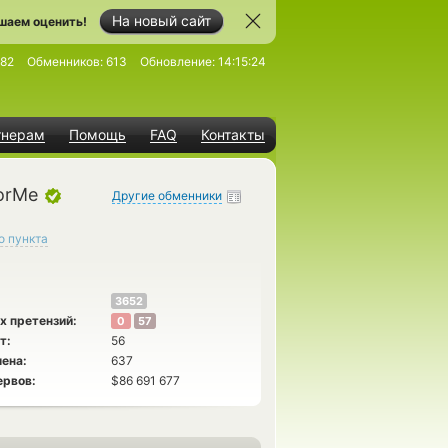
На новый сайт
шаем оценить!
82
Обменников:
613
Обновление:
14:15:24
тнерам
Помощь
FAQ
Контакты
orMe
Другие обменники
о пункта
3652
х претензий:
0
57
т:
56
ена:
637
ервов:
$86 691 677