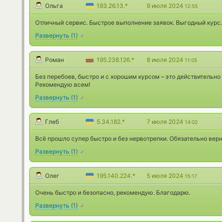
Ольга
193.26.13.*
9 июля 2024
12:55
Отличный сервис. Быстрое выполнение заявок. Выгодный курс
Развернуть
(
1
)
Роман
195.238.126.*
8 июля 2024
11:05
Без перебоев, быстро и с хорошим курсом – это действительно 
Рекомендую всем!
Развернуть
(
1
)
Глеб
5.34.182.*
7 июля 2024
14:02
Всё прошло супер быстро и без нервотрепки. Обязательно вер
Развернуть
(
1
)
Олег
195.140.224.*
5 июля 2024
15:17
Очень быстро и безопасно, рекомендую. Благодарю.
Развернуть
(
1
)