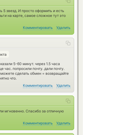
 5 звезд. И просто оформить и есть
ьги на карте, самое сложное тут это
Комментировать
Удалить
нкта
азали 5-60 минут. через 1.5 часа
е час. попросили почту. дали почту.
не можете сделать обмен = возвращайте
ятно что.
Комментировать
Удалить
ли мгновенно. Спасибо за отличную
Комментировать
Удалить