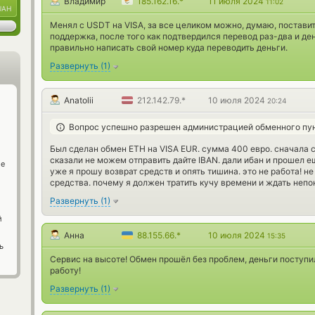
Владимир
185.162.16.*
11 июля 2024
11:02
UAH
Менял с USDT на VISA, за все целиком можно, думаю, поставить
поддержка, после того как подтвердился перевод раз-два и ден
правильно написать свой номер куда переводить деньги.
Развернуть
(
1
)
Anatolii
212.142.79.*
10 июля 2024
20:24
Вопрос успешно разрешен администрацией обменного пу
Был сделан обмен ETH на VISA EUR. сумма 400 евро. сначала ск
сказали не можем отправить дайте IBAN. дали ибан и прошел ещ
ge
уже я прошу возврат средств и опять тишина. это не работа! 
средства. почему я должен тратить кучу времени и ждать непон
Развернуть
(
1
)
й
Анна
88.155.66.*
10 июля 2024
15:35
ь
Сервис на высоте! Обмен прошёл без проблем, деньги поступи
работу!
Развернуть
(
1
)