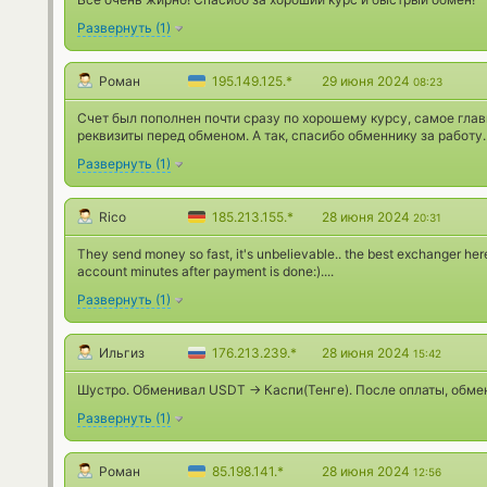
Развернуть
(
1
)
Роман
195.149.125.*
29 июня 2024
08:23
Счет был пополнен почти сразу по хорошему курсу, самое гла
реквизиты перед обменом. А так, спасибо обменнику за работу.
Развернуть
(
1
)
Rico
185.213.155.*
28 июня 2024
20:31
They send money so fast, it's unbelievable.. the best exchanger he
account minutes after payment is done:)....
Развернуть
(
1
)
Ильгиз
176.213.239.*
28 июня 2024
15:42
Шустро. Обменивал USDT -> Каспи(Тенге). После оплаты, обмен
Развернуть
(
1
)
Роман
85.198.141.*
28 июня 2024
12:56