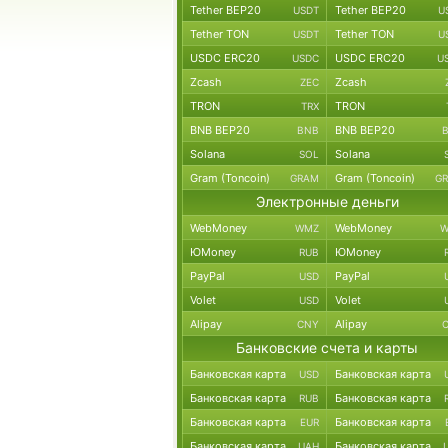
Tether BEP20
Tether BEP20
USDT
U
Tether TON
Tether TON
USDT
U
USDC ERC20
USDC ERC20
USDC
U
Zcash
Zcash
ZEC
TRON
TRON
TRX
BNB BEP20
BNB BEP20
BNB
Solana
Solana
SOL
Gram (Toncoin)
Gram (Toncoin)
GRAM
G
Электронные деньги
WebMoney
WebMoney
WMZ
W
ЮMoney
ЮMoney
RUB
PayPal
PayPal
USD
Volet
Volet
USD
Alipay
Alipay
CNY
Банковские счета и карты
Банковская карта
Банковская карта
USD
Банковская карта
Банковская карта
RUB
Банковская карта
Банковская карта
EUR
Банковская карта
Банковская карта
UAH