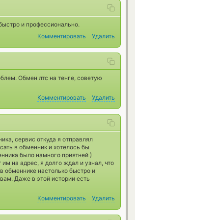
быстро и профессионально.
Комментировать
Удалить
блем. Обмен лтс на тенге, советую
Комментировать
Удалить
ика, сервис откуда я отправлял
сать в обменник и хотелось бы
енника было намного приятней )
им на адрес, я долго ждал и узнал, что
 в обменнике настолько быстро и
 вам. Даже в этой истории есть
Комментировать
Удалить