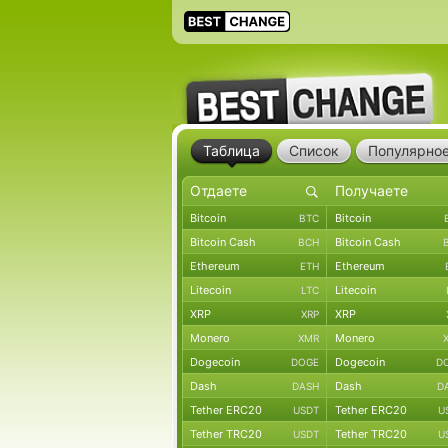
Таблица
Список
Популярно
Bitcoin
Bitcoin
BTC
Bitcoin Cash
Bitcoin Cash
BCH
Ethereum
Ethereum
ETH
Litecoin
Litecoin
LTC
XRP
XRP
XRP
Monero
Monero
XMR
Dogecoin
Dogecoin
DOGE
D
Dash
Dash
DASH
D
Tether ERC20
Tether ERC20
USDT
U
Tether TRC20
Tether TRC20
USDT
U