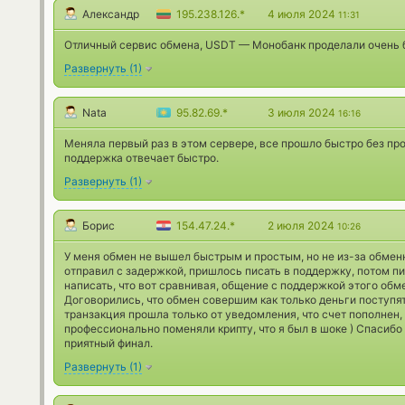
Александр
195.238.126.*
4 июля 2024
11:31
Отличный сервис обмена, USDT — Монобанк проделали очень 
Развернуть
(
1
)
Nata
95.82.69.*
3 июля 2024
16:16
Меняла первый раз в этом сервере, все прошло быстро без про
поддержка отвечает быстро.
Развернуть
(
1
)
Борис
154.47.24.*
2 июля 2024
10:26
У меня обмен не вышел быстрым и простым, но не из-за обменн
отправил с задержкой, пришлось писать в поддержку, потом пи
написать, что вот сравнивая, общение с поддержкой этого обм
Договорились, что обмен совершим как только деньги поступят 
транзакция прошла только от уведомления, что счет пополнен,
профессионально поменяли крипту, что я был в шоке ) Спасибо
приятный финал.
Развернуть
(
1
)