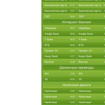
Банковская карта
Банковская карта
BYN
Банковская карта
Банковская карта
KZT
СБП
СБП
RUB
Интернет-банкинг
Сбербанк
Сбербанк
RUB
Альфа-Банк
Альфа-Банк
RUB
Т-Банк
Т-Банк
RUB
ВТБ
ВТБ
RUB
Приват 24
Приват 24
UAH
Kaspi Bank
Kaspi Bank
KZT
Revolut
Revolut
EUR
Денежные переводы
WU
WU
USD
ЗК
ЗК
RUB
Наличные деньги
Наличные
Наличные
USD
Наличные
Наличные
RUB
Наличные
Наличные
EUR