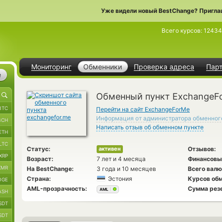
Уже видели новый BestChange? Пригла
Всего курсов:
12434
Мониторинг
Обменники
Проверка адреса
Пар
е
Обменный пункт ExchangeF
BTC
Перейти на сайт ExchangeForMe
Информация от администратора обменног
BCH
Написать отзыв об обменном пункте
ETH
LTC
Статус:
Отзывов:
активен
XRP
Возраст:
7 лет и 4 месяца
Финансовы
XMR
На BestChange:
3 года и 10 месяцев
Всего валю
Страна:
Эстония
Курсов обм
OGE
AML-прозрачность:
Сумма рез
AML
ASH
SDT
SDT