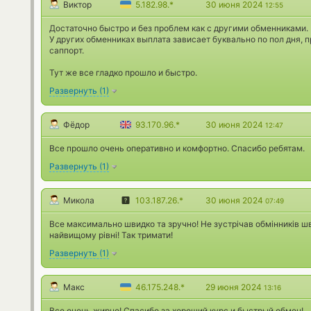
Виктор
5.182.98.*
30 июня 2024
12:55
Достаточно быстро и без проблем как с другими обменниками.
У других обменниках выплата зависает буквально по пол дня, 
саппорт.
Тут же все гладко прошло и быстро.
Развернуть
(
1
)
Фёдор
93.170.96.*
30 июня 2024
12:47
Все прошло очень оперативно и комфортно. Спасибо ребятам.
Развернуть
(
1
)
Микола
103.187.26.*
30 июня 2024
07:49
Все максимально швидко та зручно! Не зустрічав обмінників 
найвищому рівні! Так тримати!
Развернуть
(
1
)
Макс
46.175.248.*
29 июня 2024
13:16
Все очень жирно! Спасибо за хороший курс и быстрый обмен!