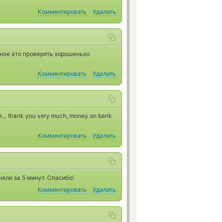
Комментировать
Удалить
вное это проверять хорошенько
Комментировать
Удалить
re... thank you very much, money on bank
Комментировать
Удалить
яли за 5 минут. Спасибо!
Комментировать
Удалить