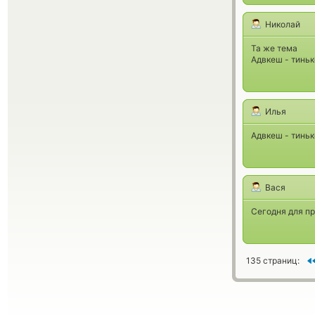
Николай
Та же тема
Адвкеш - тиньк
Илья
Адвкеш - тиньк
Вася
Сегодня для пр
135 страниц: