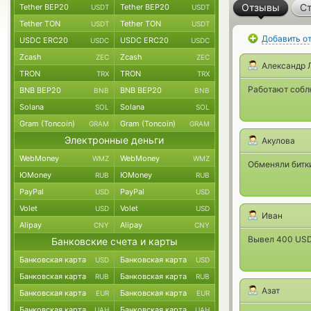
Отзывы
Ст
Tether BEP20
Tether BEP20
USDT
USDT
Tether TON
Tether TON
USDT
USDT
Добавить о
USDC ERC20
USDC ERC20
USDC
USDC
Zcash
Zcash
ZEC
ZEC
Александр 
TRON
TRON
TRX
TRX
Работают соблю
BNB BEP20
BNB BEP20
BNB
BNB
Solana
Solana
SOL
SOL
Gram (Toncoin)
Gram (Toncoin)
GRAM
GRAM
Электронные деньги
Акулова
WebMoney
WebMoney
WMZ
WMZ
Обменяли битки
ЮMoney
ЮMoney
RUB
RUB
PayPal
PayPal
USD
USD
Volet
Volet
USD
USD
Иван
Alipay
Alipay
CNY
CNY
Вывел 400 USD 
Банковские счета и карты
Банковская карта
Банковская карта
USD
USD
Банковская карта
Банковская карта
RUB
RUB
Азат
Банковская карта
Банковская карта
EUR
EUR
Банковская карта
Банковская карта
UAH
UAH