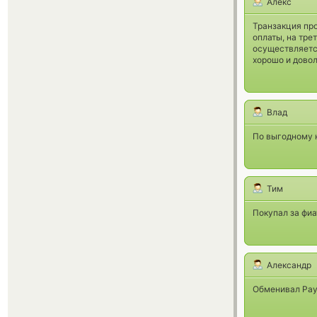
Алекс
Транзакция про
оплаты, на тре
осуществляется
хорошо и довол
Влад
По выгодному к
Тим
Покупал за фиа
Александр
Обменивал Paye