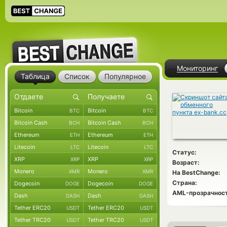
Мониторинг
Таблица
Список
Популярное
Bitcoin
Bitcoin
BTC
BTC
Bitcoin Cash
Bitcoin Cash
BCH
BCH
Ethereum
Ethereum
ETH
ETH
Litecoin
Litecoin
LTC
LTC
Статус:
XRP
XRP
XRP
XRP
Возраст:
Monero
Monero
XMR
XMR
На BestChange:
Страна:
Dogecoin
Dogecoin
DOGE
DOGE
AML-прозрачност
Dash
Dash
DASH
DASH
Tether ERC20
Tether ERC20
USDT
USDT
Tether TRC20
Tether TRC20
USDT
USDT