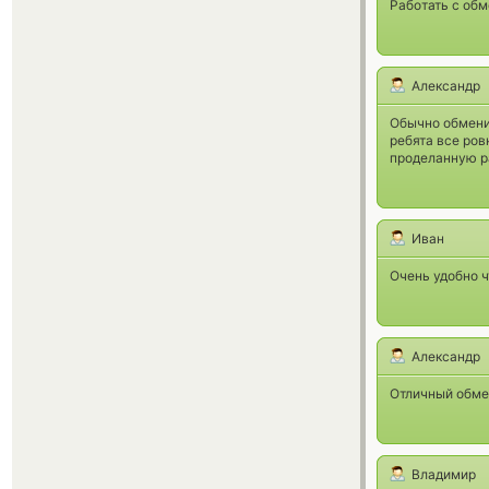
Работать с об
Александр
Обычно обменива
ребята все ров
проделанную р
Иван
Очень удобно ч
Александр
Отличный обмен
Владимир