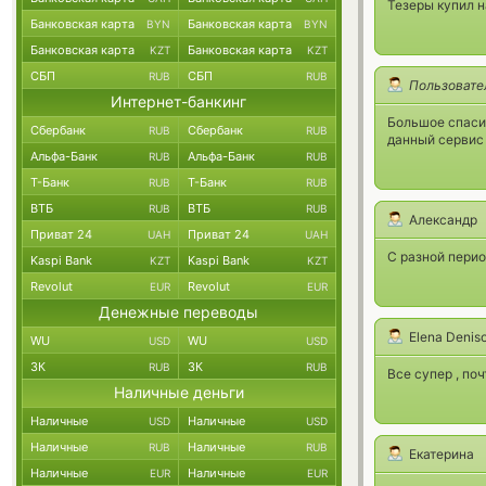
Тезеры купил н
Банковская карта
Банковская карта
BYN
BYN
Банковская карта
Банковская карта
KZT
KZT
СБП
СБП
RUB
RUB
Пользовате
Интернет-банкинг
Большое спаси
Сбербанк
Сбербанк
RUB
RUB
данный сервис
Альфа-Банк
Альфа-Банк
RUB
RUB
Т-Банк
Т-Банк
RUB
RUB
ВТБ
ВТБ
RUB
RUB
Александр
Приват 24
Приват 24
UAH
UAH
С разной перио
Kaspi Bank
Kaspi Bank
KZT
KZT
Revolut
Revolut
EUR
EUR
Денежные переводы
Elena Denis
WU
WU
USD
USD
ЗК
ЗК
RUB
RUB
Все супер , по
Наличные деньги
Наличные
Наличные
USD
USD
Наличные
Наличные
RUB
RUB
Екатерина
Наличные
Наличные
EUR
EUR