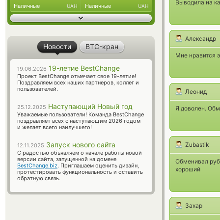
Выводила на ка
Наличные
Наличные
UAH
UAH
Александр
Новости
BTC-кран
Мне нравится э
19-летие BestChange
19.06.2026
Проект BestChange отмечает свое 19-летие!
Поздравляем всех наших партнеров, коллег и
пользователей.
Леонид
Наступающий Новый год
25.12.2025
Я доволен. Об
Уважаемые пользователи! Команда BestChange
поздравляет всех с наступающим 2026 годом
и желает всего наилучшего!
Запуск нового сайта
Zubastik
12.11.2025
С радостью объявляем о начале работы новой
версии сайта, запущенной на домене
Обменивал рубл
BestChange.biz
. Приглашаем оценить дизайн,
хороший
протестировать функциональность и оставить
обратную связь.
Захар