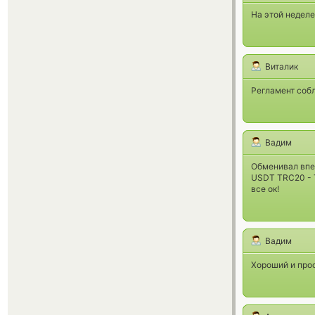
На этой неделе
Виталик
Регламент собл
Вадим
Обменивал вп
USDT TRC20 - 
все ок!
Вадим
Хороший и прос