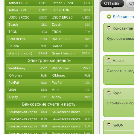
Отзывы
Ст
Tether BEP20
Tether BEP20
USDT
USDT
Tether TON
Tether TON
USDT
USDT
Добавить о
USDC ERC20
USDC ERC20
USDC
USDC
Zcash
Zcash
ZEC
ZEC
Константин
TRON
TRON
TRX
TRX
Курс средневз
BNB BEP20
BNB BEP20
BNB
BNB
Solana
Solana
SOL
SOL
Gram (Toncoin)
Gram (Toncoin)
GRAM
GRAM
Электронные деньги
Назар
WebMoney
WebMoney
WMZ
WMZ
Скорость вывод
ЮMoney
ЮMoney
RUB
RUB
PayPal
PayPal
USD
USD
Volet
Volet
USD
USD
Куро
Alipay
Alipay
CNY
CNY
Спонтанный обм
Банковские счета и карты
Банковская карта
Банковская карта
USD
USD
Банковская карта
Банковская карта
RUB
RUB
mRON
Банковская карта
Банковская карта
EUR
EUR
Банковская карта
Банковская карта
UAH
UAH