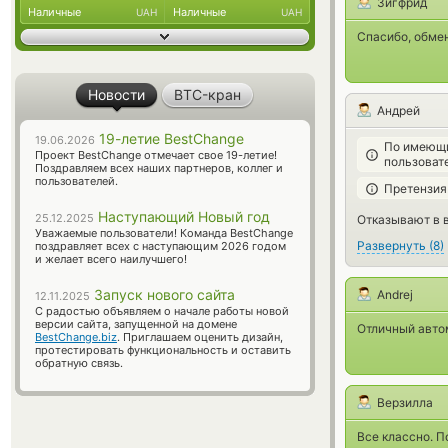
Зигфрид
Наличные
Наличные
UAH
UAH
Спасибо, обме
Новости
BTC-кран
Андрей
19-летие BestChange
19.06.2026
По имеющи
Проект BestChange отмечает свое 19-летие!
пользоват
Поздравляем всех наших партнеров, коллег и
пользователей.
Претензия
Наступающий Новый год
25.12.2025
Отказывают в в
Уважаемые пользователи! Команда BestChange
Развернуть
(
8
)
поздравляет всех с наступающим 2026 годом
и желает всего наилучшего!
Запуск нового сайта
Andrej
12.11.2025
С радостью объявляем о начале работы новой
версии сайта, запущенной на домене
Отличный авто
BestChange.biz
. Приглашаем оценить дизайн,
протестировать функциональность и оставить
обратную связь.
Верзилла
Все классно. П