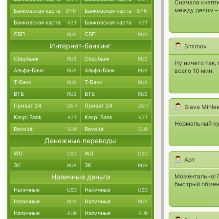
Сначала скепти
между делом – 
Банковская карта
Банковская карта
BYN
BYN
Банковская карта
Банковская карта
KZT
KZT
СБП
СБП
RUB
RUB
Интернет-банкинг
Smirnov
Сбербанк
Сбербанк
RUB
RUB
Ну ничего так,
Альфа-Банк
Альфа-Банк
всего 10 мин.
RUB
RUB
Т-Банк
Т-Банк
RUB
RUB
ВТБ
ВТБ
RUB
RUB
Приват 24
Приват 24
UAH
UAH
Slava Mihle
Kaspi Bank
Kaspi Bank
KZT
KZT
Нормальный кур
Revolut
Revolut
EUR
EUR
Денежные переводы
WU
WU
USD
USD
Арт
ЗК
ЗК
RUB
RUB
Наличные деньги
Моментально! 
быстрый обмен.
Наличные
Наличные
USD
USD
Наличные
Наличные
RUB
RUB
Наличные
Наличные
EUR
EUR