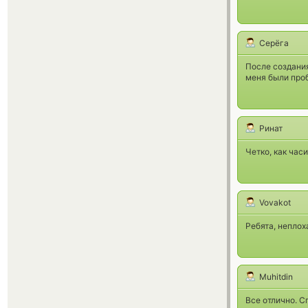
Серёга
После создания
меня были проб
Ринат
Четко, как час
Vovakot
Ребята, неплох
Muhitdin
Все отлично. С