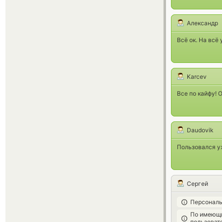
Александр
Всё ок. На всё
Karcev
Все по кайфу! 
Daudovik
Пользовался уж
Сергей
Персональ
По имеющи
пользоват