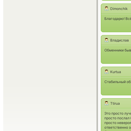
Dimonchik
Благодарю! Всё
Владислав
Обменники быв
Kurtua
Стабильный обм
Ttirua
Это просто луч
просто послал 
просто невероя
ответственно з