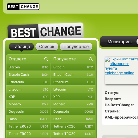
Мониторинг
Таблица
Список
Популярное
Bitcoin
Bitcoin
BTC
BTC
Bitcoin Cash
Bitcoin Cash
BCH
BCH
Ethereum
Ethereum
ETH
ETH
Litecoin
Litecoin
LTC
LTC
Статус:
XRP
XRP
XRP
XRP
Возраст:
Monero
Monero
XMR
XMR
На BestChange:
Страна:
Dogecoin
Dogecoin
DOGE
DOGE
AML-прозрачност
Dash
Dash
DASH
DASH
Tether ERC20
Tether ERC20
USDT
USDT
Tether TRC20
Tether TRC20
USDT
USDT