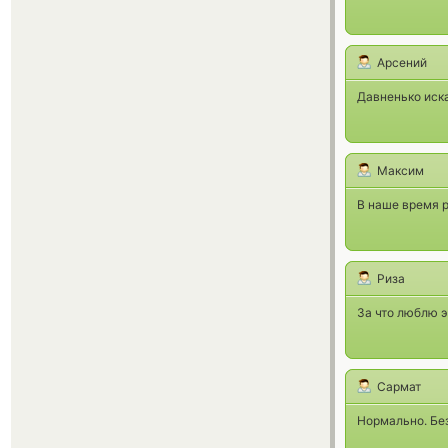
Арсений
Давненько иска
Максим
В наше время р
Риза
За что люблю э
Сармат
Нормально. Без