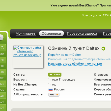
Уже видели новый BestChange? Пригла
Всего курсов:
1254
Мониторинг
Обменники
Проверка адреса
Пар
е
Обменный пункт Deltex
BTC
Перейти на сайт Deltex
Информация от администратора обменног
BCH
Написать отзыв об обменном пункте
ETH
LTC
Статус:
Отзывов:
активен
XRP
Возраст:
1 год и 11 месяцев
Финансовы
XMR
На BestChange:
1 год
Всего валю
Страна:
Россия
Курсов обм
OGE
AML-прозрачность:
Сумма рез
AML
ASH
SDT
SDT