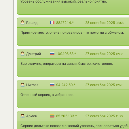
Уровень обслуживания высокий, реально приятно.
Рашид
88.172.14.*
28 сентября 2025
08:58
Приятное место, очень понравилось что помогли с обменом.
Дмитрий
109.196.68.*
27 сентября 2025
12:35
Все отлично, операторы на связи, быстро, качетвенно.
Hwmes
94.242.50.*
27 сентября 2025
12:20
Отличный сервис, в избранное.
Армен
85.206.133.*
27 сентября 2025
11:25
Сервис дельтекс показал высокий уровень, пользоваться удобн