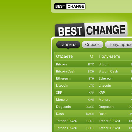
Таблица
Список
Популярно
Bitcoin
Bitcoin
BTC
Bitcoin Cash
Bitcoin Cash
BCH
Ethereum
Ethereum
ETH
Litecoin
Litecoin
LTC
XRP
XRP
XRP
Monero
Monero
XMR
Dogecoin
Dogecoin
DOGE
D
Dash
Dash
DASH
D
Tether ERC20
Tether ERC20
USDT
U
Tether TRC20
Tether TRC20
USDT
U