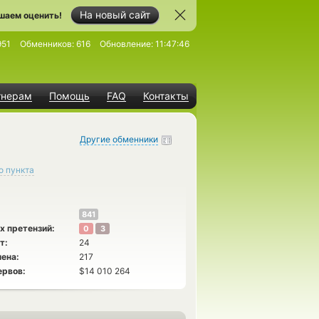
На новый сайт
шаем оценить!
951
Обменников:
616
Обновление:
11:47:46
тнерам
Помощь
FAQ
Контакты
Другие обменники
о пункта
841
х претензий:
0
3
т:
24
ена:
217
ервов:
$14 010 264