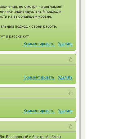
ключения, не смотря на регламент
меннике индивидуальный подход к
ости на высочайшем уровне.
альный подход к своей работе.
гут и расскажут.
Комментировать
Удалить
Комментировать
Удалить
Комментировать
Удалить
бо. Безопасный и быстрый обмен.