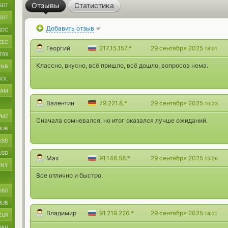
Отзывы
Статистика
SDT
SDT
Добавить отзыв
SDC
ZEC
Георгий
217.15.157.*
29 сентября 2025
18:01
TRX
Классно, вкусно, всё пришло, всё дошло, вопросов нема.
BNB
SOL
RAM
Валентин
79.221.8.*
29 сентября 2025
16:23
MZ
Сначала сомневался, но итог оказался лучше ожиданий.
RUB
USD
USD
Max
91.146.58.*
29 сентября 2025
15:26
CNY
Все отлично и быстро.
USD
RUB
Владимир
91.219.226.*
29 сентября 2025
14:22
EUR
UAH