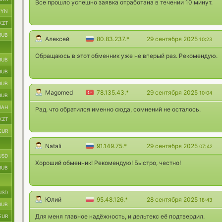
Все прошло успешно заявка отработана в течении 10 минут.
BYN
KZT
RUB
Алексей
80.83.237.*
29 сентября 2025
10:23
Обращаюсь в этот обменник уже не вперый раз. Рекомендую.
RUB
RUB
RUB
Magomed
78.135.43.*
29 сентября 2025
10:04
RUB
UAH
Рад, что обратился именно сюда, сомнений не осталось.
KZT
EUR
Natali
91.149.75.*
29 сентября 2025
07:42
USD
Хороший обменник! Рекомендую! Быстро, честно!
RUB
USD
Юлий
95.48.126.*
28 сентября 2025
18:43
RUB
Для меня главное надёжность, и дельтекс её подтвердил.
EUR