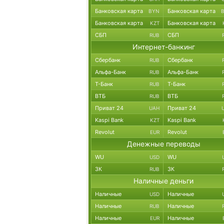
Банковская карта
Банковская карта
BYN
Банковская карта
Банковская карта
KZT
СБП
СБП
RUB
Интернет-банкинг
Сбербанк
Сбербанк
RUB
Альфа-Банк
Альфа-Банк
RUB
Т-Банк
Т-Банк
RUB
ВТБ
ВТБ
RUB
Приват 24
Приват 24
UAH
Kaspi Bank
Kaspi Bank
KZT
Revolut
Revolut
EUR
Денежные переводы
WU
WU
USD
ЗК
ЗК
RUB
Наличные деньги
Наличные
Наличные
USD
Наличные
Наличные
RUB
Наличные
Наличные
EUR