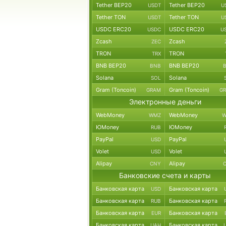
Tether BEP20
Tether BEP20
USDT
U
Tether TON
Tether TON
USDT
U
USDC ERC20
USDC ERC20
USDC
U
Zcash
Zcash
ZEC
TRON
TRON
TRX
BNB BEP20
BNB BEP20
BNB
Solana
Solana
SOL
Gram (Toncoin)
Gram (Toncoin)
GRAM
G
Электронные деньги
WebMoney
WebMoney
WMZ
W
ЮMoney
ЮMoney
RUB
PayPal
PayPal
USD
Volet
Volet
USD
Alipay
Alipay
CNY
Банковские счета и карты
Банковская карта
Банковская карта
USD
Банковская карта
Банковская карта
RUB
Банковская карта
Банковская карта
EUR
Банковская карта
Банковская карта
UAH