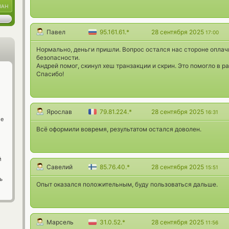
UAH
Павел
95.161.61.*
28 сентября 2025
17:00
Нормально, деньги пришли. Вопрос остался нас стороне опла
безопасности.
Андрей помог, скинул хеш транзакции и скрин. Это помогло в 
Спасибо!
Ярослав
79.81.224.*
28 сентября 2025
16:31
ge
Всё оформили вовремя, результатом остался доволен.
й
Савелий
85.76.40.*
28 сентября 2025
15:51
ь
Опыт оказался положительным, буду пользоваться дальше.
Марсель
31.0.52.*
28 сентября 2025
11:56