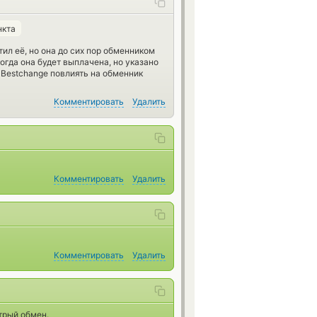
нкта
атил её, но она до сих пор обменником
огда она будет выплачена, но указано
 Bestchange повлиять на обменник
Комментировать
Удалить
Комментировать
Удалить
Комментировать
Удалить
трый обмен.