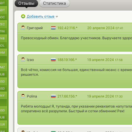
Отзывы
Статистика
SDT
SDT
Добавить отзыв
SDC
ZEC
Григорий
192.42.116.*
20 апреля 2024
07:41
TRX
Превосходный обмен. Благодарю участников. Выручаете здоро
BNB
SOL
RAM
Izao
188.19.166.*
19 апреля 2024
17:58
MZ
Всё чётко, комиссия не большая, единственный нюанс с времен
решается.
RUB
USD
USD
CNY
Polina
217.66.156.*
19 апреля 2024
17:30
Ребята молодцы! Я, тупанда, при указании реквизитов напутал
USD
оперативно всё разрулили. Быстрый и сотки обменник! Рек!
RUB
EUR
UAH