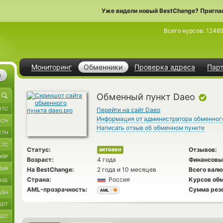
Уже видели новый BestChange? Пригла
Всего курсов:
1248
Мониторинг
Обменники
Проверка адреса
Пар
е
Обменный пункт Daeo
BTC
Перейти на сайт Daeo
Информация от администратора обменног
BCH
Написать отзыв об обменном пункте
ETH
LTC
Статус:
Отзывов:
активен
XRP
Возраст:
4 года
Финансовы
XMR
На BestChange:
2 года и 10 месяцев
Всего валю
Страна:
Россия
Курсов обм
OGE
AML-прозрачность:
Сумма рез
AML
ASH
SDT
SDT