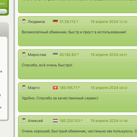
UAH
Людмила
51.38.113.*
19 апреля 2024
10:33
Великолепный обменник, быстр и прост в использовании!
Мирослав
62.182.83.*
19 апреля 2024
09:21
Спасибо, всё очень быстро!
ge
Марго
185.195.71.*
19 апреля 2024
08:02
й
Удобно. Спасибо за качественный сервис!
ь
Алексей
185.220.101.*
19 апреля 2024
07:49
Очень хороший, быстрый обменник, частенько им пользуюсь. С