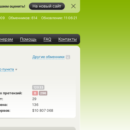
На новый сайт
шаем оценить!
909
Обменников:
614
Обновление:
11:06:21
тнерам
Помощь
FAQ
Контакты
Другие обменники
о пункта
12033
х претензий:
0
296
т:
29
ена:
136
ервов:
$10 807 068