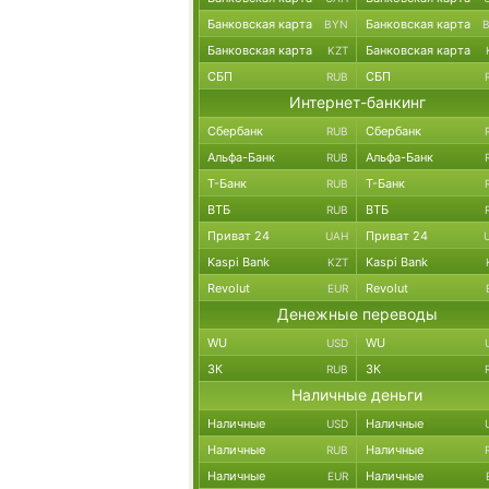
Банковская карта
Банковская карта
BYN
Банковская карта
Банковская карта
KZT
СБП
СБП
RUB
Интернет-банкинг
Сбербанк
Сбербанк
RUB
Альфа-Банк
Альфа-Банк
RUB
Т-Банк
Т-Банк
RUB
ВТБ
ВТБ
RUB
Приват 24
Приват 24
UAH
Kaspi Bank
Kaspi Bank
KZT
Revolut
Revolut
EUR
Денежные переводы
WU
WU
USD
ЗК
ЗК
RUB
Наличные деньги
Наличные
Наличные
USD
Наличные
Наличные
RUB
Наличные
Наличные
EUR