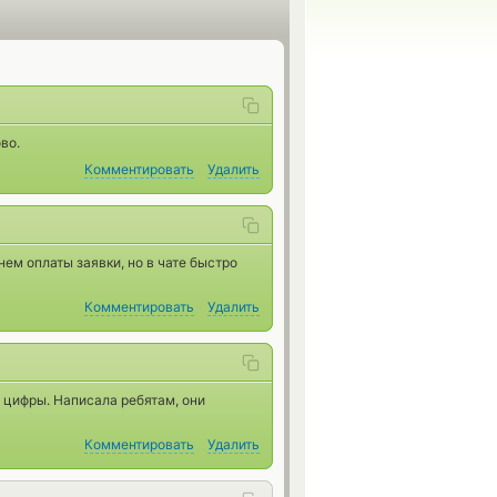
во.
Комментировать
Удалить
ем оплаты заявки, но в чате быстро
Комментировать
Удалить
а цифры. Написала ребятам, они
Комментировать
Удалить