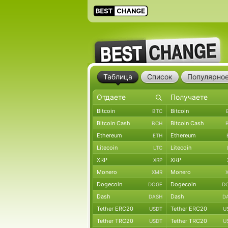
Таблица
Список
Популярно
Bitcoin
Bitcoin
BTC
Bitcoin Cash
Bitcoin Cash
BCH
Ethereum
Ethereum
ETH
Litecoin
Litecoin
LTC
XRP
XRP
XRP
Monero
Monero
XMR
Dogecoin
Dogecoin
DOGE
D
Dash
Dash
DASH
D
Tether ERC20
Tether ERC20
USDT
U
Tether TRC20
Tether TRC20
USDT
U