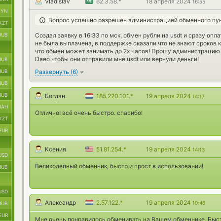
Vladislav
62.3.58.*
18 апреля 2024
16:55
BYN
Вопрос успешно разрешен администрацией обменного пу
KZT
Создал заявку в 16:33 по мск, обмен рубли на usdt и сразу опл
RUB
не была выплачена, в поддержке сказали что не знают сроков к
что обмен может занимать до 2х часов! Прошу администрацию
Daeo чтобы они отправили мне usdt или вернули деньги!
RUB
Развернуть
(
6
)
RUB
RUB
RUB
Богдан
185.220.101.*
19 апреля 2024
14:17
UAH
Отлично! всё очень быстро. спасибо!
KZT
EUR
Ксения
51.81.254.*
19 апреля 2024
14:13
USD
Великолепный обменник, быстр и прост в использовании!
RUB
USD
Александр
2.57.122.*
19 апреля 2024
10:46
RUB
EUR
Мне очень понравилось обменивать на Вашем обменнике. Быс