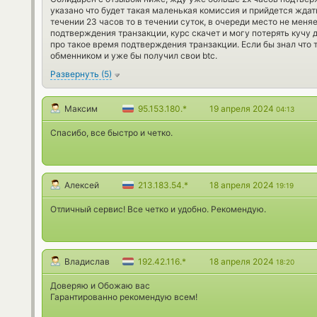
указано что будет такая маленькая комиссия и прийдется ждать
течении 23 часов то в течении суток, в очереди место не меня
подтверждения транзакции, курс скачет и могу потерять кучу д
про такое время подтверждения транзакции. Если бы знал что 
обменником и уже бы получил свои btc.
Развернуть
(
5
)
Максим
95.153.180.*
19 апреля 2024
04:13
Спасибо, все быстро и четко.
Алексей
213.183.54.*
18 апреля 2024
19:19
Отличный сервис! Все четко и удобно. Рекомендую.
Владислав
192.42.116.*
18 апреля 2024
18:20
Доверяю и Обожаю вас
Гарантированно рекомендую всем!