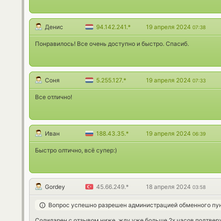
Денис
94.142.241.*
19 апреля 2024
07:38
Понравилось! Все очень доступно и быстро. Спасиб.
Соня
5.255.127.*
19 апреля 2024
07:33
Все отлично!
Иван
188.43.35.*
19 апреля 2024
06:39
Быстро олтично, всё супер:)
Gordey
45.66.249.*
18 апреля 2024
03:58
Вопрос успешно разрешен администрацией обменного пу
Солидарен с отзывом ниже, жду уже больше 2х часов подтверж