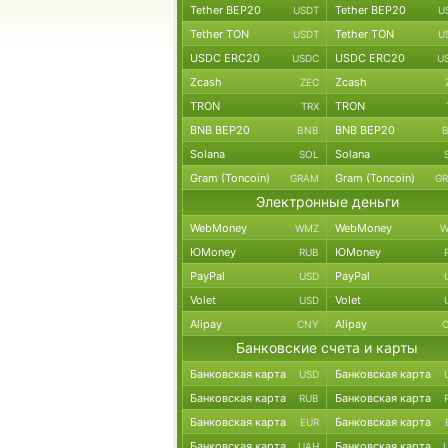
Tether BEP20
Tether BEP20
USDT
U
Tether TON
Tether TON
USDT
U
USDC ERC20
USDC ERC20
USDC
U
Zcash
Zcash
ZEC
TRON
TRON
TRX
BNB BEP20
BNB BEP20
BNB
Solana
Solana
SOL
Gram (Toncoin)
Gram (Toncoin)
GRAM
G
Электронные деньги
WebMoney
WebMoney
WMZ
W
ЮMoney
ЮMoney
RUB
PayPal
PayPal
USD
Volet
Volet
USD
Alipay
Alipay
CNY
Банковские счета и карты
Банковская карта
Банковская карта
USD
Банковская карта
Банковская карта
RUB
Банковская карта
Банковская карта
EUR
Банковская карта
Банковская карта
UAH