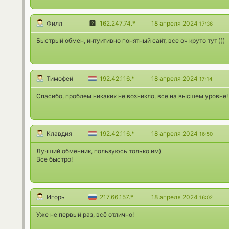
Филл
162.247.74.*
18 апреля 2024
17:36
Быстрый обмен, интуитивно понятный сайт, все оч круто тут )))
Тимофей
192.42.116.*
18 апреля 2024
17:14
Спасибо, проблем никаких не возникло, все на высшем уровне!
Клавдия
192.42.116.*
18 апреля 2024
16:50
Лучший обменник, пользуюсь только им)
Все быстро!
Игорь
217.66.157.*
18 апреля 2024
16:02
Уже не первый раз, всё отлично!