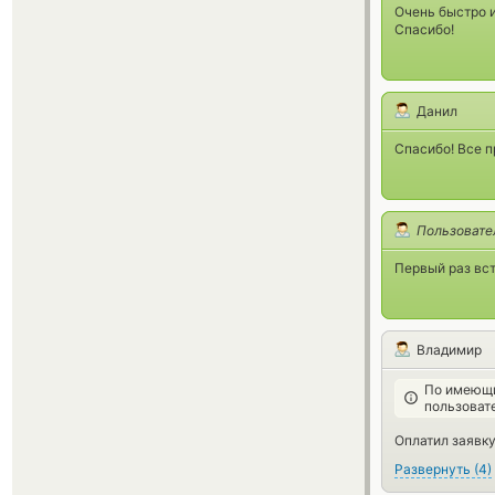
Очень быстро и
Спасибо!
Данил
Спасибо! Все 
Пользовате
Первый раз вст
Владимир
По имеющи
пользоват
Оплатил заявку
Развернуть
(
4
)