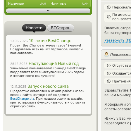
Наличные
Наличные
UAH
UAH
Персональ
По имеющи
пользоват
Новости
BTC-кран
Оплатил, отпра
банка подтвер
Развернуть
(
11
19-летие BestChange
19.06.2026
Проект BestChange отмечает свое 19-летие!
Поздравляем всех наших партнеров, коллег и
пользователей.
Пользовате
Наступающий Новый год
25.12.2025
Отсутству
Уважаемые пользователи! Команда BestChange
поздравляет всех с наступающим 2026 годом
Ожидается
и желает всего наилучшего!
Претензия
Запуск нового сайта
12.11.2025
Здравствуйте.
С радостью объявляем о начале работы новой
вашем монитор
версии сайта, запущенной на домене
BestChange.biz
. Приглашаем оценить дизайн,
протестировать функциональность и оставить
Я оформил и оп
обратную связь.
оплаты операто
«Вижу у Вас мн
переводятся с 