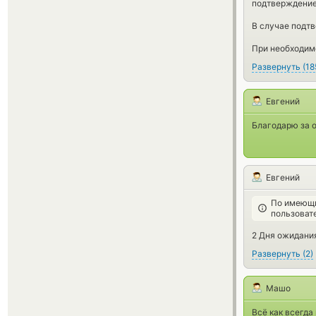
подтверждение
В случае подт
При необходимо
Развернуть
(
18
Евгений
Благодарю за о
Евгений
По имеющи
пользоват
2 Дня ожидани
Развернуть
(
2
)
Машо
Всё как всегда