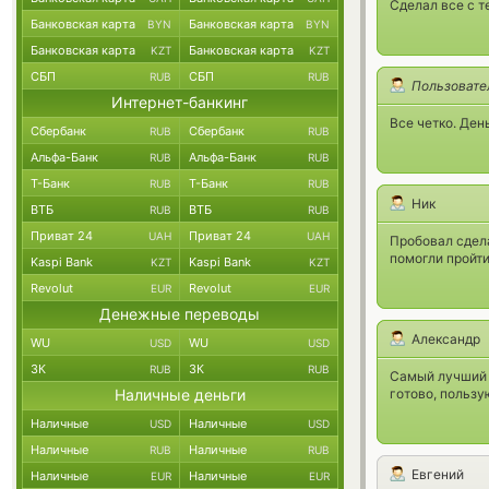
Сделал все с т
Банковская карта
Банковская карта
BYN
BYN
Банковская карта
Банковская карта
KZT
KZT
СБП
СБП
RUB
RUB
Пользовате
Интернет-банкинг
Все четко. Ден
Сбербанк
Сбербанк
RUB
RUB
Альфа-Банк
Альфа-Банк
RUB
RUB
Т-Банк
Т-Банк
RUB
RUB
Ник
ВТБ
ВТБ
RUB
RUB
Приват 24
Приват 24
UAH
UAH
Пробовал сдел
помогли пройти
Kaspi Bank
Kaspi Bank
KZT
KZT
Revolut
Revolut
EUR
EUR
Денежные переводы
Александр
WU
WU
USD
USD
ЗК
ЗК
RUB
RUB
Самый лучший 
Наличные деньги
готово, пользу
Наличные
Наличные
USD
USD
Наличные
Наличные
RUB
RUB
Евгений
Наличные
Наличные
EUR
EUR