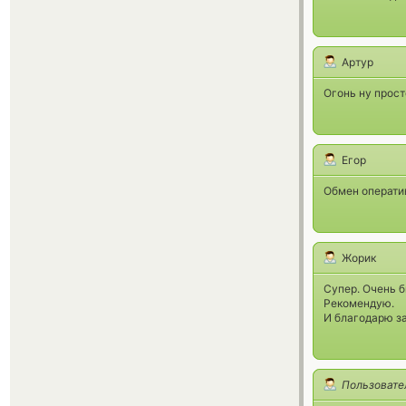
Артур
Огонь ну прост
Егор
Обмен операти
Жорик
Супер. Очень б
Рекомендую.
И благодарю за
Пользовате