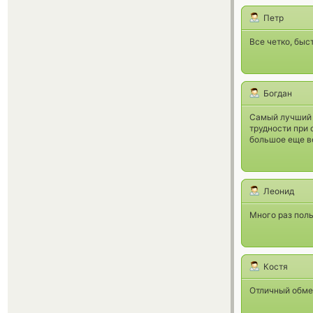
Петр
Все четко, быс
Богдан
Самый лучший 
трудности при 
большое еще ве
Леонид
Много раз поль
Костя
Отличный обме