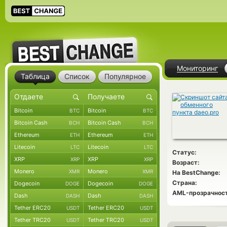
Мониторинг
Таблица
Список
Популярное
Bitcoin
Bitcoin
BTC
BTC
Bitcoin Cash
Bitcoin Cash
BCH
BCH
Ethereum
Ethereum
ETH
ETH
Litecoin
Litecoin
LTC
LTC
Статус:
XRP
XRP
XRP
XRP
Возраст:
Monero
Monero
XMR
XMR
На BestChange:
Страна:
Dogecoin
Dogecoin
DOGE
DOGE
AML-прозрачност
Dash
Dash
DASH
DASH
Tether ERC20
Tether ERC20
USDT
USDT
Tether TRC20
Tether TRC20
USDT
USDT