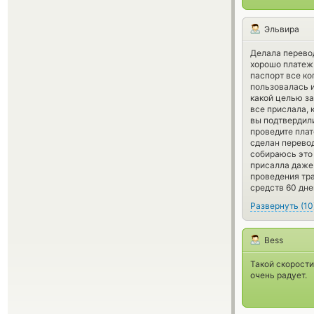
Эльвира
Делала перевод
хорошо платеж 
паспорт все ко
пользовалась и
какой целью за
все прислала, 
вы подтвердили
проведите плат
сделан перевод
собираюсь это 
присалла даже 
проведения тра
средств 60 дне
Развернуть
(
10
Bess
Такой скорости
очень радует.