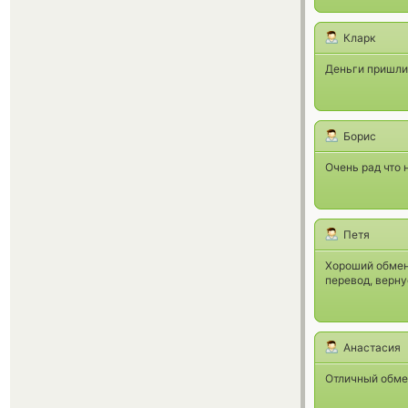
Кларк
Деньги пришли
Борис
Очень рад что 
Петя
Хороший обменн
перевод, верну
Анастасия
Отличный обмен