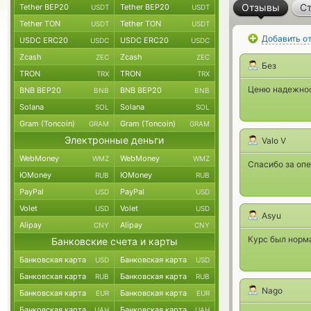
Отзывы
Ст
Tether BEP20
Tether BEP20
USDT
USDT
Tether TON
Tether TON
USDT
USDT
Добавить о
USDC ERC20
USDC ERC20
USDC
USDC
Zcash
Zcash
ZEC
ZEC
Без
TRON
TRON
TRX
TRX
Ценю надежност
BNB BEP20
BNB BEP20
BNB
BNB
Solana
Solana
SOL
SOL
Gram (Toncoin)
Gram (Toncoin)
GRAM
GRAM
Электронные деньги
Valo V
WebMoney
WebMoney
WMZ
WMZ
Спасибо за опе
ЮMoney
ЮMoney
RUB
RUB
PayPal
PayPal
USD
USD
Volet
Volet
USD
USD
Asyu
Alipay
Alipay
CNY
CNY
Курс был норм
Банковские счета и карты
Банковская карта
Банковская карта
USD
USD
Банковская карта
Банковская карта
RUB
RUB
Nago
Банковская карта
Банковская карта
EUR
EUR
Банковская карта
Банковская карта
UAH
UAH