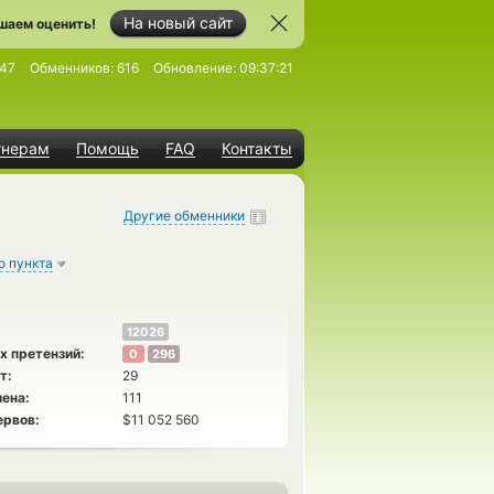
На новый сайт
шаем оценить!
47
Обменников:
616
Обновление:
09:37:21
тнерам
Помощь
FAQ
Контакты
Другие обменники
о пункта
12026
х претензий:
0
296
т:
29
ена:
111
ервов:
$11 052 560