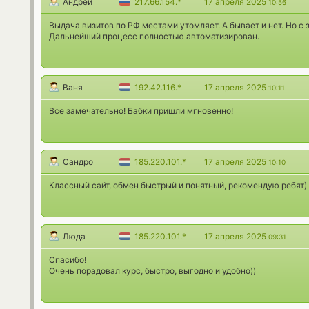
Андрей
217.66.154.*
17 апреля 2025
10:56
Выдача визитов по РФ местами утомляет. А бывает и нет. Но с
Дальнейший процесс полностью автоматизирован.
Ваня
192.42.116.*
17 апреля 2025
10:11
Все замечательно! Бабки пришли мгновенно!
Сандро
185.220.101.*
17 апреля 2025
10:10
Классный сайт, обмен быстрый и понятный, рекомендую ребят)
Люда
185.220.101.*
17 апреля 2025
09:31
Спасибо!
Очень порадовал курс, быстро, выгодно и удобно))