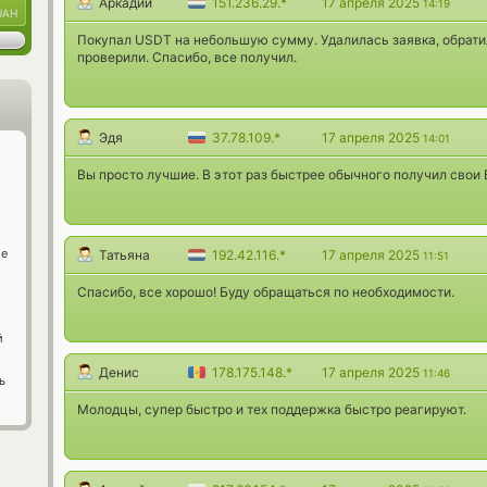
Аркадий
151.236.29.*
17 апреля 2025
14:19
UAH
Покупал USDT на небольшую сумму. Удалилась заявка, обратил
проверили. Спасибо, все получил.
Эдя
37.78.109.*
17 апреля 2025
14:01
Вы просто лучшие. В этот раз быстрее обычного получил свои 
ge
Татьяна
192.42.116.*
17 апреля 2025
11:51
Спасибо, все хорошо! Буду обращаться по необходимости.
й
Денис
178.175.148.*
17 апреля 2025
11:46
ь
Молодцы, супер быстро и тех поддержка быстро реагируют.