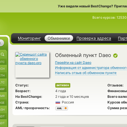
Уже видели новый BestChange? Пригла
Всего курсов:
12530
Мониторинг
Обменники
Проверка адреса
Пар
е
Обменный пункт Daeo
BTC
Перейти на сайт Daeo
Информация от администратора обменног
BCH
Написать отзыв об обменном пункте
ETH
LTC
Статус:
Отзывов:
активен
XRP
Возраст:
4 года
Финансовы
XMR
На BestChange:
2 года и 10 месяцев
Всего валю
Страна:
Россия
Курсов обм
OGE
AML-прозрачность:
Сумма рез
AML
ASH
SDT
SDT