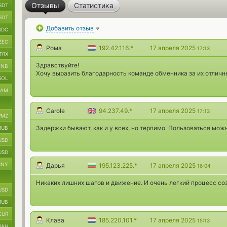
Отзывы
Статистика
SDT
SDT
Добавить отзыв
SDC
ZEC
Рома
192.42.116.*
17 апреля 2025
17:13
TRX
Здравствуйте!
BNB
Хочу выразить благодарность команде обменника за их отлич
SOL
RAM
Carole
94.237.49.*
17 апреля 2025
17:13
MZ
Задержки бывают, как и у всех, но терпимо. Пользоваться мож
RUB
USD
USD
CNY
Дарья
195.123.225.*
17 апреля 2025
16:04
Никаких лишних шагов и движение. И очень легкий процесс соз
USD
RUB
EUR
Клава
185.220.101.*
17 апреля 2025
15:13
UAH