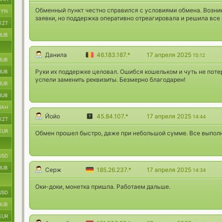
Обменный пункт честно справился с условиями обмена. Возни
BYN
заявки, но поддержка оперативно отреагировала и решила все
KZT
RUB
Данила
46.183.187.*
17 апреля 2025
15:12
RUB
Руки их поддержке целовал. Ошибся кошельком и чуть не поте
RUB
успели заменить реквизиты. Безмерно благодарен!
RUB
RUB
UAH
Йойо
45.84.107.*
17 апреля 2025
14:44
KZT
EUR
Обмен прошел быстро, даже при небольшой сумме. Все выполн
USD
RUB
Серж
185.26.237.*
17 апреля 2025
14:34
Оки-доки, монетка пришла. Работаем дальше.
USD
RUB
EUR