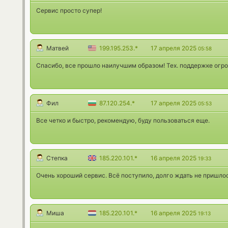
Сервис просто супер!
Матвей
199.195.253.*
17 апреля 2025
05:58
Спасибо, все прошло наилучшим образом! Тех. поддержке огр
Фил
87.120.254.*
17 апреля 2025
05:53
Все четко и быстро, рекомендую, буду пользоваться еще.
Степка
185.220.101.*
16 апреля 2025
19:33
Очень хороший сервис. Всё поступило, долго ждать не пришлос
Миша
185.220.101.*
16 апреля 2025
19:13