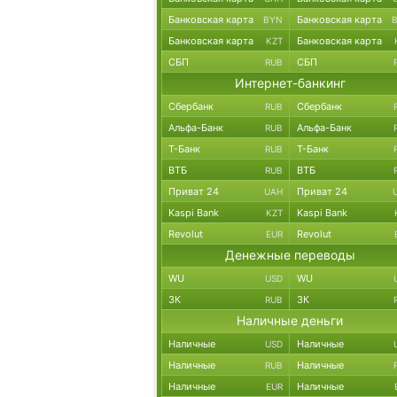
Банковская карта
Банковская карта
BYN
Банковская карта
Банковская карта
KZT
СБП
СБП
RUB
Интернет-банкинг
Сбербанк
Сбербанк
RUB
Альфа-Банк
Альфа-Банк
RUB
Т-Банк
Т-Банк
RUB
ВТБ
ВТБ
RUB
Приват 24
Приват 24
UAH
Kaspi Bank
Kaspi Bank
KZT
Revolut
Revolut
EUR
Денежные переводы
WU
WU
USD
ЗК
ЗК
RUB
Наличные деньги
Наличные
Наличные
USD
Наличные
Наличные
RUB
Наличные
Наличные
EUR