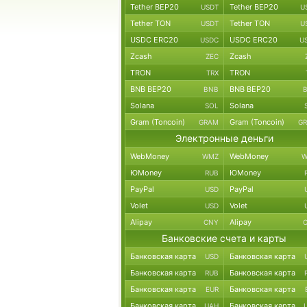
Tether BEP20
Tether BEP20
USDT
U
Tether TON
Tether TON
USDT
U
USDC ERC20
USDC ERC20
USDC
U
Zcash
Zcash
ZEC
TRON
TRON
TRX
BNB BEP20
BNB BEP20
BNB
Solana
Solana
SOL
Gram (Toncoin)
Gram (Toncoin)
GRAM
G
Электронные деньги
WebMoney
WebMoney
WMZ
W
ЮMoney
ЮMoney
RUB
PayPal
PayPal
USD
Volet
Volet
USD
Alipay
Alipay
CNY
Банковские счета и карты
Банковская карта
Банковская карта
USD
Банковская карта
Банковская карта
RUB
Банковская карта
Банковская карта
EUR
Банковская карта
Банковская карта
UAH