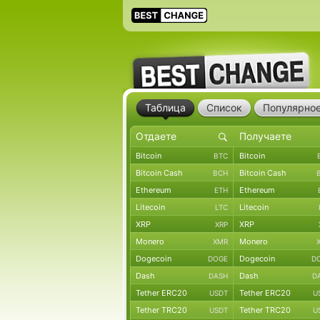
Таблица
Список
Популярно
Bitcoin
Bitcoin
BTC
Bitcoin Cash
Bitcoin Cash
BCH
Ethereum
Ethereum
ETH
Litecoin
Litecoin
LTC
XRP
XRP
XRP
Monero
Monero
XMR
Dogecoin
Dogecoin
DOGE
D
Dash
Dash
DASH
D
Tether ERC20
Tether ERC20
USDT
U
Tether TRC20
Tether TRC20
USDT
U