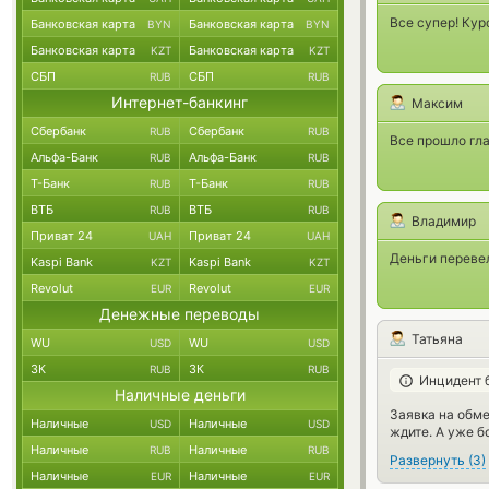
Все супер! Кур
Банковская карта
Банковская карта
BYN
BYN
Банковская карта
Банковская карта
KZT
KZT
СБП
СБП
RUB
RUB
Интернет-банкинг
Максим
Сбербанк
Сбербанк
RUB
RUB
Все прошло гла
Альфа-Банк
Альфа-Банк
RUB
RUB
Т-Банк
Т-Банк
RUB
RUB
ВТБ
ВТБ
RUB
RUB
Владимир
Приват 24
Приват 24
UAH
UAH
Деньги перевел
Kaspi Bank
Kaspi Bank
KZT
KZT
Revolut
Revolut
EUR
EUR
Денежные переводы
Татьяна
WU
WU
USD
USD
ЗК
ЗК
RUB
RUB
Инцидент 
Наличные деньги
Заявка на обме
Наличные
Наличные
USD
USD
ждите. А уже б
Наличные
Наличные
RUB
RUB
Развернуть
(
3
)
Наличные
Наличные
EUR
EUR