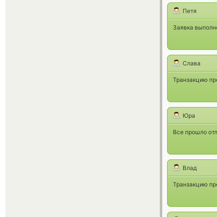
Петя
Заявка выполне
Слава
Транзакцию про
Юра
Все прошло от
Влад
Транзакцию про