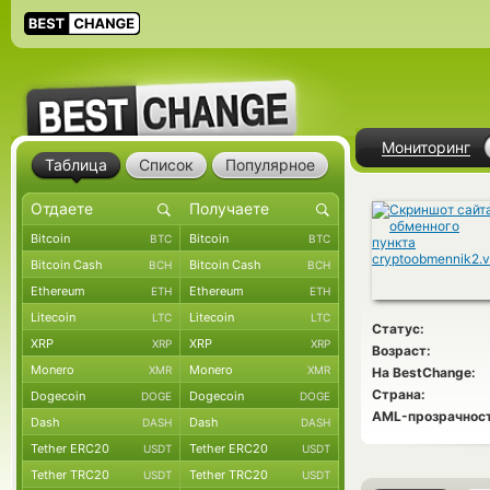
Мониторинг
Таблица
Список
Популярное
Bitcoin
Bitcoin
BTC
BTC
Bitcoin Cash
Bitcoin Cash
BCH
BCH
Ethereum
Ethereum
ETH
ETH
Litecoin
Litecoin
LTC
LTC
Статус:
XRP
XRP
XRP
XRP
Возраст:
Monero
Monero
XMR
XMR
На BestChange:
Страна:
Dogecoin
Dogecoin
DOGE
DOGE
AML-прозрачност
Dash
Dash
DASH
DASH
Tether ERC20
Tether ERC20
USDT
USDT
Tether TRC20
Tether TRC20
USDT
USDT