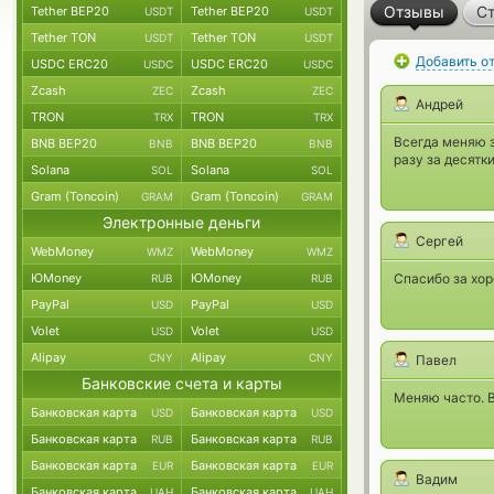
Отзывы
Ст
Tether BEP20
Tether BEP20
USDT
USDT
Tether TON
Tether TON
USDT
USDT
Добавить о
USDC ERC20
USDC ERC20
USDC
USDC
Zcash
Zcash
ZEC
ZEC
Андрей
TRON
TRON
TRX
TRX
Всегда меняю з
BNB BEP20
BNB BEP20
BNB
BNB
разу за десятк
Solana
Solana
SOL
SOL
Gram (Toncoin)
Gram (Toncoin)
GRAM
GRAM
Электронные деньги
Сергей
WebMoney
WebMoney
WMZ
WMZ
ЮMoney
ЮMoney
Спасибо за хор
RUB
RUB
PayPal
PayPal
USD
USD
Volet
Volet
USD
USD
Alipay
Alipay
CNY
CNY
Павел
Банковские счета и карты
Меняю часто. В
Банковская карта
Банковская карта
USD
USD
Банковская карта
Банковская карта
RUB
RUB
Банковская карта
Банковская карта
EUR
EUR
Вадим
Банковская карта
Банковская карта
UAH
UAH