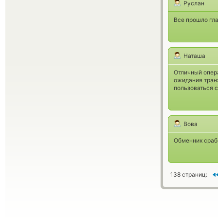
Руслан
Все прошло гла
Наташа
Отличный опер
ожидания тран
пользоваться с
Вова
Обменник срабо
138 страниц: