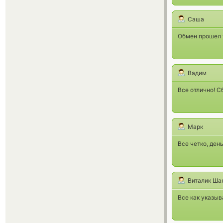
Саша
Обмен прошел у
Вадим
Все отлично! С
Марк
Все четко, ден
Виталик Ша
Все как указыв