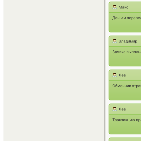
Макс
Деньги перевел
Владимир
Заявка выполне
Лев
Обменник отраб
Лев
Транзакцию про