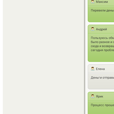
Максим
Перевели деньг
Андрей
Пользуюсь обме
было разное и
сюда и возвращ
сегодня пробле
Елена
Деньги отправи
Ярик
Процесс прошел