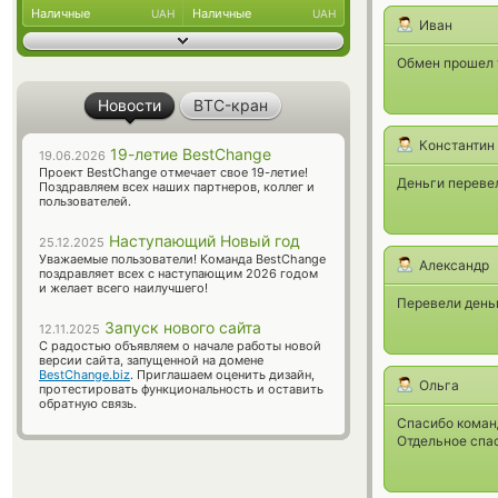
Наличные
Наличные
UAH
UAH
Иван
Обмен прошел у
Новости
BTC-кран
Константин
19-летие BestChange
19.06.2026
Проект BestChange отмечает свое 19-летие!
Деньги перевел
Поздравляем всех наших партнеров, коллег и
пользователей.
Наступающий Новый год
25.12.2025
Уважаемые пользователи! Команда BestChange
Александр
поздравляет всех с наступающим 2026 годом
и желает всего наилучшего!
Перевели деньг
Запуск нового сайта
12.11.2025
С радостью объявляем о начале работы новой
версии сайта, запущенной на домене
BestChange.biz
. Приглашаем оценить дизайн,
Ольга
протестировать функциональность и оставить
обратную связь.
Спасибо команд
Отдельное спас