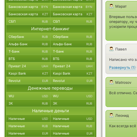
Марат
Банковская карта
Банковская карта
BYN
BYN
Банковская карта
Банковская карта
KZT
KZT
Впервые польз
СБП
СБП
оператору, ну 
RUB
RUB
ускорили проц
Интернет-банкинг
Сбербанк
Сбербанк
RUB
RUB
Альфа-Банк
Альфа-Банк
RUB
RUB
Павел
Т-Банк
Т-Банк
RUB
RUB
ВТБ
ВТБ
RUB
RUB
Написано что з
Приват 24
Приват 24
UAH
UAH
Развернуть
(
1
)
Kaspi Bank
Kaspi Bank
KZT
KZT
Revolut
Revolut
EUR
EUR
Matrosov
Денежные переводы
Всё отлично. С
WU
WU
USD
USD
ЗК
ЗК
RUB
RUB
Наличные деньги
Леонид
Наличные
Наличные
USD
USD
Как всегда всё 
Наличные
Наличные
RUB
RUB
Наличные
Наличные
EUR
EUR