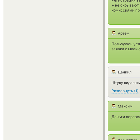
Регистрация з
+ не скрывают 
комиссиями пр
Артём
Пользуюсь усл
заявки с моей 
Даниил
Штуку кидаешь, 
Развернуть
(
1
)
Максим
Деньги перевел
Александр