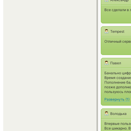
Все сделали в
Tempest
Отличный серви
Павел
Банально циф
Время создания
Пополнение ба
позже дополню,
пользуюсь площ
Развернуть
(
1
)
Володька
Впервые польз
Все шикарно. В