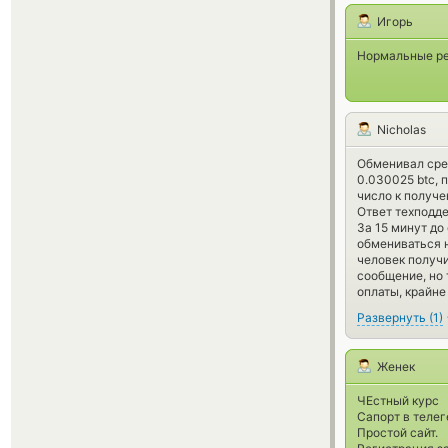
Игорь
Нормальные ре
Nicholas
Обменивал сред
0.030025 btc, 
число к получе
Ответ техподде
За 15 минут до
обмениваться н
человек получи
сообщение, но 
оплаты, крайне
Развернуть
(
1
)
Женек
ЧЕстный курс
Сапорт в телег
Простой сайт.