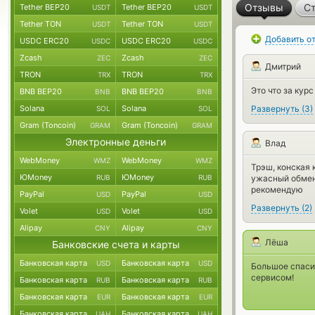
Отзывы
Ст
Tether BEP20
Tether BEP20
USDT
USDT
Tether TON
Tether TON
USDT
USDT
Добавить о
USDC ERC20
USDC ERC20
USDC
USDC
Zcash
Zcash
ZEC
ZEC
Дмитрий
TRON
TRON
TRX
TRX
Это что за кур
BNB BEP20
BNB BEP20
BNB
BNB
Solana
Solana
Развернуть
(
3
)
SOL
SOL
Gram (Toncoin)
Gram (Toncoin)
GRAM
GRAM
Электронные деньги
Влад
WebMoney
WebMoney
WMZ
WMZ
Трэш, конская 
ЮMoney
ЮMoney
RUB
RUB
ужасный обменн
рекомендую
PayPal
PayPal
USD
USD
Развернуть
(
2
)
Volet
Volet
USD
USD
Alipay
Alipay
CNY
CNY
Лёша
Банковские счета и карты
Банковская карта
Банковская карта
USD
USD
Большое спаси
сервисом!
Банковская карта
Банковская карта
RUB
RUB
Банковская карта
Банковская карта
EUR
EUR
Банковская карта
Банковская карта
UAH
UAH