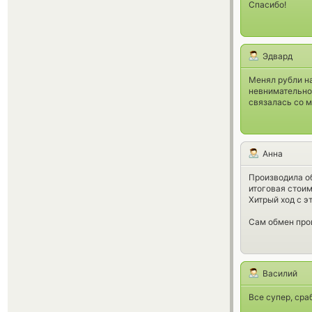
Спасибо!
Эдвард
Менял рубли на
невнимательно
связалась со м
Анна
Производила об
итоговая стоим
Хитрый ход с э
Сам обмен про
Василий
Все супер, сра