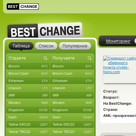
Мониторинг
Таблица
Список
Популярное
Bitcoin
Bitcoin
BTC
BTC
Bitcoin Cash
Bitcoin Cash
BCH
BCH
Ethereum
Ethereum
ETH
ETH
Litecoin
Litecoin
LTC
LTC
Статус:
XRP
XRP
XRP
XRP
Возраст:
Monero
Monero
XMR
XMR
На BestChange:
Страна:
Dogecoin
Dogecoin
DOGE
DOGE
AML-прозрачност
Dash
Dash
DASH
DASH
Tether ERC20
Tether ERC20
USDT
USDT
Tether TRC20
Tether TRC20
USDT
USDT