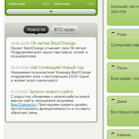
Наличные
Наличные
UAH
UAH
Хороший, честн
простой.
Новости
BTC-кран
Рома
19-летие BestChange
19.06.2026
Суперский серв
Проект BestChange отмечает свое 19-летие!
Поздравляем всех наших партнеров, коллег и
пользователей.
Наступающий Новый год
25.12.2025
Паша
Уважаемые пользователи! Команда BestChange
поздравляет всех с наступающим 2026 годом
Благодарю, что
и желает всего наилучшего!
Запуск нового сайта
12.11.2025
С радостью объявляем о начале работы новой
версии сайта, запущенной на домене
Дима
BestChange.biz
. Приглашаем оценить дизайн,
протестировать функциональность и оставить
Все прошло дов
обратную связь.
Камиль