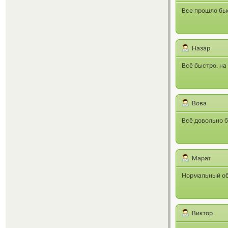
Все прошло бы
Назар
Всё быстро. на
Вова
Всё довольно б
Марат
Нормальный об
Виктор