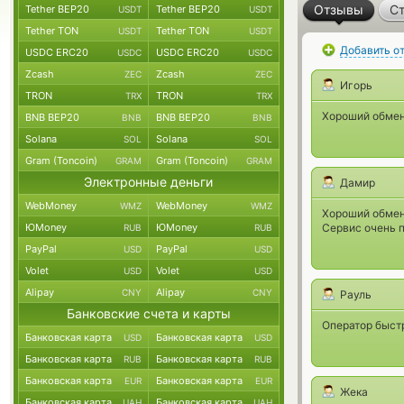
Отзывы
Ст
Tether BEP20
Tether BEP20
USDT
USDT
Tether TON
Tether TON
USDT
USDT
Добавить о
USDC ERC20
USDC ERC20
USDC
USDC
Zcash
Zcash
ZEC
ZEC
Игорь
TRON
TRON
TRX
TRX
Хороший обмен
BNB BEP20
BNB BEP20
BNB
BNB
Solana
Solana
SOL
SOL
Gram (Toncoin)
Gram (Toncoin)
GRAM
GRAM
Электронные деньги
Дамир
WebMoney
WebMoney
WMZ
WMZ
Хороший обмен
ЮMoney
ЮMoney
Сервис очень п
RUB
RUB
PayPal
PayPal
USD
USD
Volet
Volet
USD
USD
Alipay
Alipay
CNY
CNY
Рауль
Банковские счета и карты
Оператор быстр
Банковская карта
Банковская карта
USD
USD
Банковская карта
Банковская карта
RUB
RUB
Банковская карта
Банковская карта
EUR
EUR
Жека
Банковская карта
Банковская карта
UAH
UAH