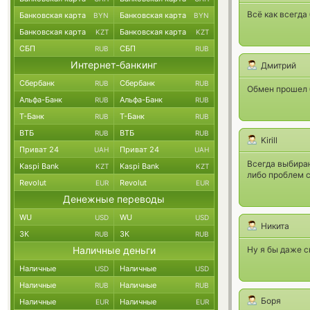
Всё как всегда
Банковская карта
Банковская карта
BYN
BYN
Банковская карта
Банковская карта
KZT
KZT
СБП
СБП
RUB
RUB
Интернет-банкинг
Дмитрий
Сбербанк
Сбербанк
RUB
RUB
Обмен прошел б
Альфа-Банк
Альфа-Банк
RUB
RUB
Т-Банк
Т-Банк
RUB
RUB
ВТБ
ВТБ
RUB
RUB
Kirill
Приват 24
Приват 24
UAH
UAH
Всегда выбираю
Kaspi Bank
Kaspi Bank
KZT
KZT
либо проблем с
Revolut
Revolut
EUR
EUR
Денежные переводы
WU
WU
USD
USD
Никита
ЗК
ЗК
RUB
RUB
Наличные деньги
Ну я бы даже с
Наличные
Наличные
USD
USD
Наличные
Наличные
RUB
RUB
Боря
Наличные
Наличные
EUR
EUR