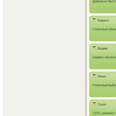
Довольно быстр
Кирилл
Отличный обмен
Вадим
Сервис как все
Женя
Отличный выбо
Саша
12/10, никаких