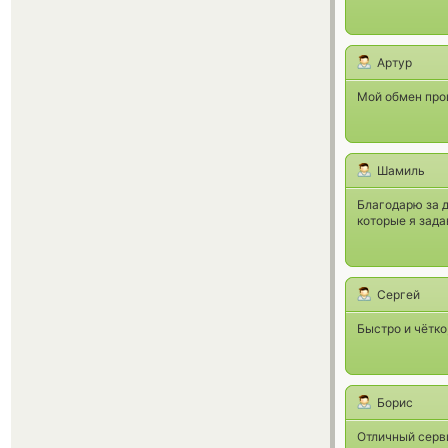
Артур
Мой обмен про
Шамиль
Благодарю за д
которые я зада
Сергей
Быстро и чётко
Борис
Отличный серв