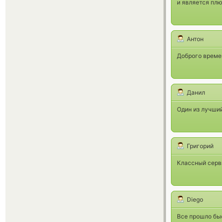
и является пл
Антон
Доброго времен
Данил
Один из лучший
Григорий
Классный серви
Diego
Все прошло быс