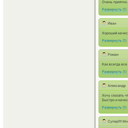
Очень приятно
Развернуть
(
1
)
Иван
Хороший качес
Развернуть
(
1
)
Роман
Как всегда все
Развернуть
(
1
)
Александр
Хочу сказать ч
Быстро и качес
Развернуть
(
1
)
Супер!!!! М