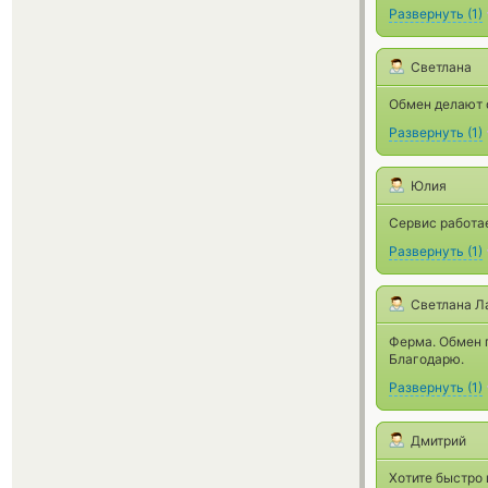
Развернуть
(
1
)
Светлана
Обмен делают 
Развернуть
(
1
)
Юлия
Сервис работае
Развернуть
(
1
)
Светлана Л
Ферма. Обмен 
Благодарю.
Развернуть
(
1
)
Дмитрий
Хотите быстро 