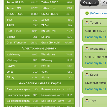
Отзывы
Ст
Tether BEP20
Tether BEP20
USDT
USDT
Tether TON
Tether TON
USDT
USDT
Добавить о
USDC ERC20
USDC ERC20
USDC
USDC
Zcash
Zcash
ZEC
ZEC
Татьяна
TRON
TRON
TRX
TRX
Один из самых
BNB BEP20
BNB BEP20
BNB
BNB
Solana
Solana
Развернуть
(
1
)
SOL
SOL
Gram (Toncoin)
Gram (Toncoin)
GRAM
GRAM
Электронные деньги
Александр
WebMoney
WebMoney
WMZ
WMZ
Очень нравится
ЮMoney
ЮMoney
RUB
RUB
Развернуть
(
1
)
PayPal
PayPal
USD
USD
Volet
Volet
USD
USD
Кeyt8
Alipay
Alipay
CNY
CNY
Банковские счета и карты
Быстрый обмен 
Развернуть
(
1
)
Банковская карта
Банковская карта
USD
USD
Банковская карта
Банковская карта
RUB
RUB
Trey
Банковская карта
Банковская карта
EUR
EUR
Банковская карта
Банковская карта
UAH
UAH