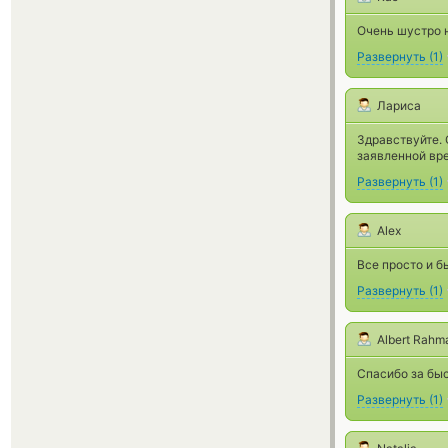
Очень шустро н
Развернуть
(
1
)
Лариса
Здравствуйте. 
заявленной вре
Развернуть
(
1
)
Alex
Все просто и б
Развернуть
(
1
)
Albert Rahm
Спасибо за бы
Развернуть
(
1
)