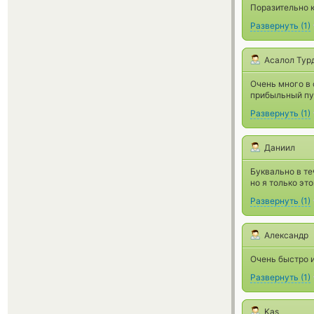
Поразительно к
Развернуть
(
1
)
Асалол Тур
Очень много в 
прибыльный пун
Развернуть
(
1
)
Даниил
Буквально в те
но я только эт
Развернуть
(
1
)
Александр
Очень быстро и
Развернуть
(
1
)
Kas