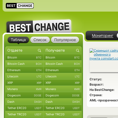
Мониторинг
Таблица
Список
Популярное
Bitcoin
Bitcoin
BTC
BTC
Bitcoin Cash
Bitcoin Cash
BCH
BCH
Ethereum
Ethereum
ETH
ETH
Litecoin
Litecoin
LTC
LTC
Статус:
XRP
XRP
XRP
XRP
Возраст:
Monero
Monero
XMR
XMR
На BestChange:
Страна:
Dogecoin
Dogecoin
DOGE
DOGE
AML-прозрачност
Dash
Dash
DASH
DASH
Tether ERC20
Tether ERC20
USDT
USDT
Tether TRC20
Tether TRC20
USDT
USDT