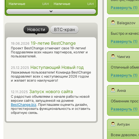
Наличные
Наличные
UAH
UAH
Развернуть
(
1
)
Balagazov
Новости
BTC-кран
Быстро и качес
Развернуть
(
1
)
19-летие BestChange
19.06.2026
Проект BestChange отмечает свое 19-летие!
Поздравляем всех наших партнеров, коллег и
пользователей.
Чингиз
Наступающий Новый год
Отличный обмен
25.12.2025
Уважаемые пользователи! Команда BestChange
Развернуть
(
1
)
поздравляет всех с наступающим 2026 годом
и желает всего наилучшего!
Анна
Запуск нового сайта
12.11.2025
С радостью объявляем о начале работы новой
версии сайта, запущенной на домене
Обменник прост
BestChange.biz
. Приглашаем оценить дизайн,
протестировать функциональность и оставить
Развернуть
(
1
)
обратную связь.
Антуан
Всем доволен. 