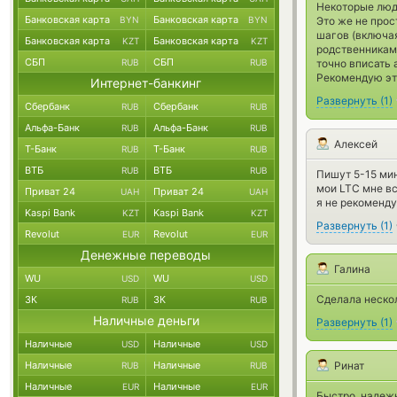
Некоторые люди
Банковская карта
Банковская карта
BYN
BYN
Это же не прос
шагов (включая
Банковская карта
Банковская карта
KZT
KZT
родственникам 
СБП
СБП
RUB
RUB
точно вписать 
Рекомендую эт
Интернет-банкинг
Развернуть
(
1
)
Сбербанк
Сбербанк
RUB
RUB
Альфа-Банк
Альфа-Банк
RUB
RUB
Алексей
Т-Банк
Т-Банк
RUB
RUB
ВТБ
ВТБ
RUB
RUB
Пишут 5-15 мин
мои LTC мне вс
Приват 24
Приват 24
UAH
UAH
я не рекоменду
Kaspi Bank
Kaspi Bank
KZT
KZT
Развернуть
(
1
)
Revolut
Revolut
EUR
EUR
Денежные переводы
Галина
WU
WU
USD
USD
Сделала нескол
ЗК
ЗК
RUB
RUB
Наличные деньги
Развернуть
(
1
)
Наличные
Наличные
USD
USD
Наличные
Наличные
Ринат
RUB
RUB
Наличные
Наличные
EUR
EUR
Быстро, надеж