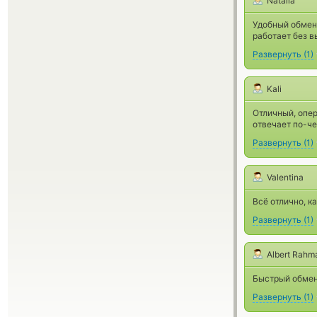
Natalia
Удобный обменн
работает без в
Развернуть
(
1
)
Kali
Отличный, опер
отвечает по-че
Развернуть
(
1
)
Valentina
Всё отлично, ка
Развернуть
(
1
)
Albert Rahm
Быстрый обмен
Развернуть
(
1
)