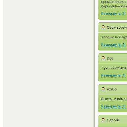
время) надеюсь
периодически к
Развернуть
(
1
)
Серж горе
Хорошо всё буд
Развернуть
(
1
)
Ddd
Лучший обмен,
Развернуть
(
1
)
AziCo
Быстрый обмен
Развернуть
(
1
)
Сергей