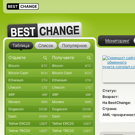
Мониторинг
Таблица
Список
Популярное
Bitcoin
Bitcoin
BTC
BTC
Bitcoin Cash
Bitcoin Cash
BCH
BCH
Ethereum
Ethereum
ETH
ETH
Litecoin
Litecoin
LTC
LTC
Статус:
XRP
XRP
XRP
XRP
Возраст:
Monero
Monero
XMR
XMR
На BestChange:
Страна:
Dogecoin
Dogecoin
DOGE
DOGE
AML-прозрачност
Dash
Dash
DASH
DASH
Tether ERC20
Tether ERC20
USDT
USDT
Tether TRC20
Tether TRC20
USDT
USDT