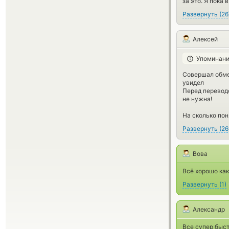
за это. Я пока
Развернуть
(
26
Алексей
Упоминани
Совершал обмен
увидел
Перед переводо
не нужна!
На сколько пон
Развернуть
(
26
Вова
Всё хорошо как
Развернуть
(
1
)
Александр
Все супер быст