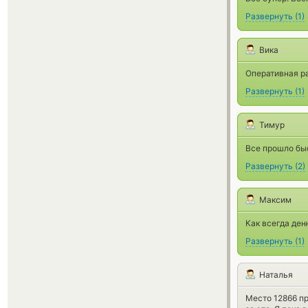
Развернуть
(
1
)
Вика
Оперативная ра
Развернуть
(
1
)
Тимур
Все прошло бы
Развернуть
(
2
)
Максим
Как всегда ден
Развернуть
(
1
)
Наталья
Место 12866 пр