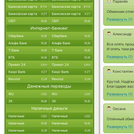
Паренёк
Банковская карта
Банковская карта
BYN
BYN
Обменник отлич
Банковская карта
Банковская карта
KZT
KZT
Развернуть
(
1
)
СБП
СБП
RUB
RUB
Интернет-банкинг
Александр
Сбербанк
Сбербанк
RUB
RUB
Альфа-Банк
Альфа-Банк
RUB
RUB
Все опять прош
И опять таки р
Т-Банк
Т-Банк
RUB
RUB
Развернуть
(
1
)
ВТБ
ВТБ
RUB
RUB
Приват 24
Приват 24
UAH
UAH
Константин
Kaspi Bank
Kaspi Bank
KZT
KZT
Revolut
Revolut
EUR
EUR
Крутой. Надёж
Денежные переводы
Благодарю вас
WU
WU
Развернуть
(
1
)
USD
USD
ЗК
ЗК
RUB
RUB
Наличные деньги
Оксана
Наличные
Наличные
USD
USD
Отличный обмен
Наличные
Наличные
RUB
RUB
Развернуть
(
1
)
Наличные
Наличные
EUR
EUR