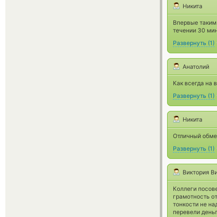
Никита
Впервые таким 
течении 30 мин
Развернуть
(
1
)
Анатолий
Как всегда на 
Развернуть
(
1
)
Никита
Отличный обмен
Развернуть
(
1
)
Виктория В
Коллеги посов
грамотность от
тонкости не на
перевели деньг