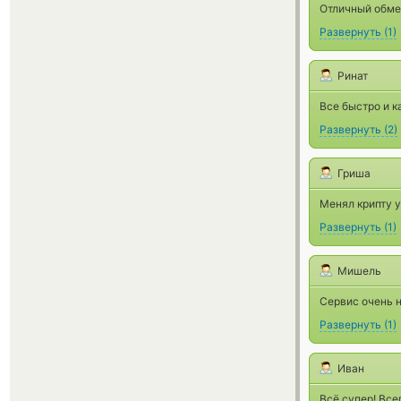
Отличный обмен
Развернуть
(
1
)
Ринат
Все быстро и к
Развернуть
(
2
)
Гриша
Менял крипту у
Развернуть
(
1
)
Мишель
Сервис очень н
Развернуть
(
1
)
Иван
Всё супер! Все