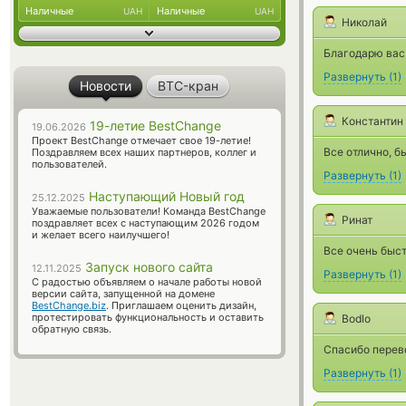
Наличные
Наличные
UAH
UAH
Николай
Благодарю вас
Развернуть
(
1
)
Новости
BTC-кран
Константин
19-летие BestChange
19.06.2026
Проект BestChange отмечает свое 19-летие!
Все отлично, б
Поздравляем всех наших партнеров, коллег и
пользователей.
Развернуть
(
1
)
Наступающий Новый год
25.12.2025
Уважаемые пользователи! Команда BestChange
Ринат
поздравляет всех с наступающим 2026 годом
и желает всего наилучшего!
Все очень быст
Запуск нового сайта
12.11.2025
Развернуть
(
1
)
С радостью объявляем о начале работы новой
версии сайта, запущенной на домене
BestChange.biz
. Приглашаем оценить дизайн,
протестировать функциональность и оставить
Bodlo
обратную связь.
Спасибо перево
Развернуть
(
1
)