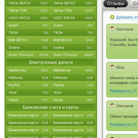
Отзывы
Ст
Tether BEP20
Tether BEP20
USDT
USDT
Tether TON
Tether TON
USDT
USDT
Добавить о
USDC ERC20
USDC ERC20
USDC
USDC
Zcash
Zcash
ZEC
ZEC
Светлана
TRON
TRON
TRX
TRX
Хороший, быст
BNB BEP20
BNB BEP20
BNB
BNB
Спасибо, всем
Solana
Solana
SOL
SOL
Gram (Toncoin)
Gram (Toncoin)
GRAM
GRAM
Электронные деньги
Nina
WebMoney
WebMoney
WMZ
WMZ
ЮMoney
ЮMoney
Меняла тизер н
RUB
RUB
интерфейс пон
PayPal
PayPal
USD
USD
Развернуть
(
1
)
Volet
Volet
USD
USD
Alipay
Alipay
CNY
CNY
Oleksandr
Банковские счета и карты
Банковская карта
Банковская карта
USD
USD
Обмен проведен
Банковская карта
Банковская карта
RUB
RUB
Развернуть
(
1
)
Банковская карта
Банковская карта
EUR
EUR
Банковская карта
Банковская карта
UAH
UAH