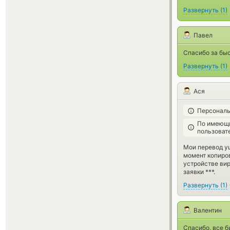
Развернуть
(
1
)
Павел
Спасибо за бы
Развернуть
(
1
)
Ася
Персональ
По имеющи
пользоват
Мои перевод уш
момент копиров
устройстве вир
заявки ***.
Развернуть
(
1
)
Валентин
Спасибо, все б