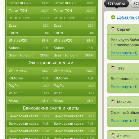
Отзывы
Ст
Tether BEP20
Tether BEP20
USDT
USDT
Tether TON
Tether TON
USDT
USDT
Добавить о
USDC ERC20
USDC ERC20
USDC
USDC
Zcash
Zcash
ZEC
ZEC
Сергей
TRON
TRON
TRX
TRX
Все круто бабк
BNB BEP20
BNB BEP20
BNB
BNB
Не разочаровал
Solana
Solana
SOL
SOL
Развернуть
(
1
)
Gram (Toncoin)
Gram (Toncoin)
GRAM
GRAM
Электронные деньги
Trey
WebMoney
WebMoney
WMZ
WMZ
ЮMoney
ЮMoney
RUB
RUB
Всё прошло на 
PayPal
PayPal
USD
USD
Развернуть
(
1
)
Volet
Volet
USD
USD
Alipay
Alipay
CNY
CNY
Максим
Банковские счета и карты
Отличный обмен
Банковская карта
Банковская карта
USD
USD
Развернуть
(
1
)
Банковская карта
Банковская карта
RUB
RUB
Банковская карта
Банковская карта
EUR
EUR
Альфия
Банковская карта
Банковская карта
UAH
UAH