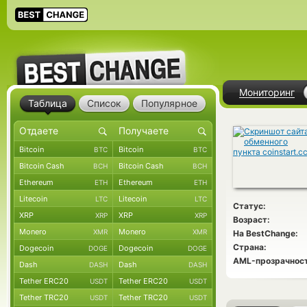
Мониторинг
Таблица
Список
Популярное
Bitcoin
Bitcoin
BTC
BTC
Bitcoin Cash
Bitcoin Cash
BCH
BCH
Ethereum
Ethereum
ETH
ETH
Litecoin
Litecoin
LTC
LTC
Статус:
XRP
XRP
XRP
XRP
Возраст:
Monero
Monero
XMR
XMR
На BestChange:
Страна:
Dogecoin
Dogecoin
DOGE
DOGE
AML-прозрачност
Dash
Dash
DASH
DASH
Tether ERC20
Tether ERC20
USDT
USDT
Tether TRC20
Tether TRC20
USDT
USDT