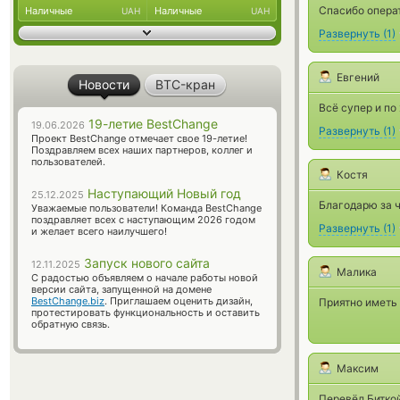
Спасибо опера
Наличные
Наличные
UAH
UAH
Развернуть
(
1
)
Евгений
Новости
BTC-кран
Всё супер и по
19-летие BestChange
19.06.2026
Развернуть
(
1
)
Проект BestChange отмечает свое 19-летие!
Поздравляем всех наших партнеров, коллег и
пользователей.
Костя
Наступающий Новый год
25.12.2025
Благодарю за 
Уважаемые пользователи! Команда BestChange
поздравляет всех с наступающим 2026 годом
Развернуть
(
1
)
и желает всего наилучшего!
Запуск нового сайта
12.11.2025
Малика
С радостью объявляем о начале работы новой
версии сайта, запущенной на домене
BestChange.biz
. Приглашаем оценить дизайн,
Приятно иметь 
протестировать функциональность и оставить
обратную связь.
Максим
Перевёл Биткой