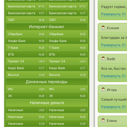
Банковская карта
Банковская карта
BYN
BYN
Радует сервис,
Банковская карта
Банковская карта
KZT
KZT
Развернуть
(
1
)
СБП
СБП
RUB
RUB
Интернет-банкинг
Ксения
Сбербанк
Сбербанк
RUB
RUB
Благодарю за 
Альфа-Банк
Альфа-Банк
RUB
RUB
Развернуть
(
1
)
Т-Банк
Т-Банк
RUB
RUB
ВТБ
ВТБ
RUB
RUB
Badb
Приват 24
Приват 24
UAH
UAH
Kaspi Bank
Kaspi Bank
KZT
KZT
Все ок, быстро
Revolut
Revolut
EUR
EUR
Развернуть
(
1
)
Денежные переводы
WU
WU
USD
USD
Игорь
ЗК
ЗК
RUB
RUB
Самый лучший 
Наличные деньги
Развернуть
(
1
)
Наличные
Наличные
USD
USD
Наличные
Наличные
RUB
RUB
Елена
Наличные
Наличные
EUR
EUR