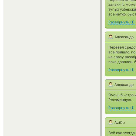
заявки (с моме
тупых узбекски
всё чётко, быс
Развернуть
(
1
)
Александр
Перевел средс
все пришло, п
не сразу разоб
пока доволен, 
Развернуть
(
1
)
Александр
Очень быстро и
Рекомендую.
Развернуть
(
1
)
AziCo
Всё как всегда