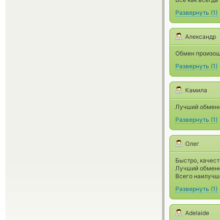
Развернуть
(
1
)
Александр
Обмен произошё
Развернуть
(
1
)
Камила
Лучший обменн
Развернуть
(
1
)
Олег
Быстро, качест
Лучший обменн
Всего наилучше
Развернуть
(
1
)
Adelaide