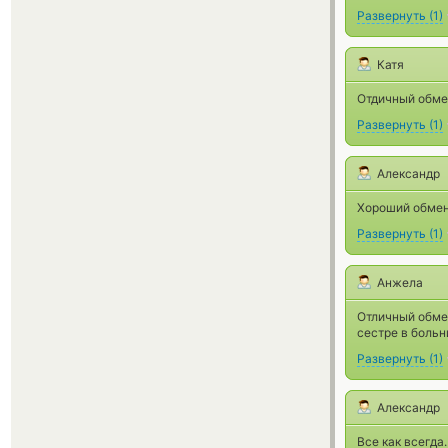
Развернуть
(
1
)
Катя
Отдичный обмен
Развернуть
(
1
)
Александр
Хороший обмен
Развернуть
(
1
)
Анжела
Отличный обмен
сестре в больн
Развернуть
(
1
)
Александр
Все как всегда