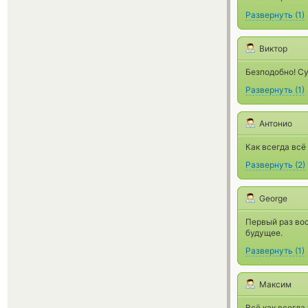
Развернуть
(
1
)
Виктор
Безподобно! Су
Развернуть
(
1
)
Антонио
Как всегда всё
Развернуть
(
2
)
George
Первый раз вос
будущее.
Развернуть
(
1
)
Максим
Всё как всегда