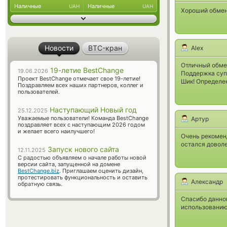
Наличные
Наличные
UAH
UAH
Хороший обменн
Новости
BTC-кран
Alex
Отличный обме
19-летие BestChange
19.06.2026
Поддержка суп
Проект BestChange отмечает свое 19-летие!
Шик! Определе
Поздравляем всех наших партнеров, коллег и
пользователей.
Наступающий Новый год
25.12.2025
Уважаемые пользователи! Команда BestChange
Артур
поздравляет всех с наступающим 2026 годом
и желает всего наилучшего!
Очень рекомен
остался довол
Запуск нового сайта
12.11.2025
С радостью объявляем о начале работы новой
версии сайта, запущенной на домене
BestChange.biz
. Приглашаем оценить дизайн,
протестировать функциональность и оставить
Александр
обратную связь.
Спасибо данно
использованию