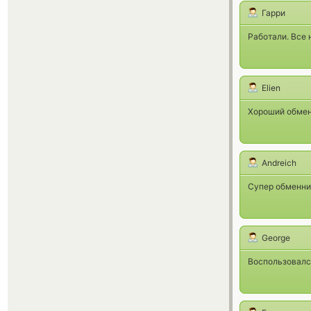
Гарри
Работали. Все 
Elien
Хороший обмен
Andreich
Супер обменник
George
Воспользовалс