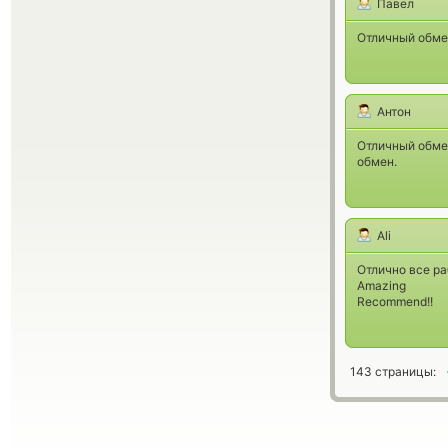
Павел
Отличный обме
Антон
Отличный обме
обмен.
Ali
Отлично все ра
Amazing
Recommend!!
143 страницы: