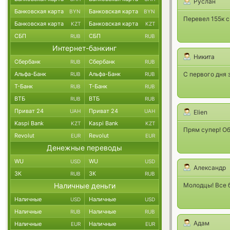
Руслан
Банковская карта
Банковская карта
BYN
BYN
Перевел 155к с
Банковская карта
Банковская карта
KZT
KZT
СБП
СБП
RUB
RUB
Интернет-банкинг
Никита
Сбербанк
Сбербанк
RUB
RUB
Альфа-Банк
Альфа-Банк
С первого дня 
RUB
RUB
Т-Банк
Т-Банк
RUB
RUB
ВТБ
ВТБ
RUB
RUB
Приват 24
Приват 24
UAH
UAH
Elien
Kaspi Bank
Kaspi Bank
KZT
KZT
Прям супер! Об
Revolut
Revolut
EUR
EUR
Денежные переводы
WU
WU
USD
USD
Александр
ЗК
ЗК
RUB
RUB
Наличные деньги
Молодцы! Все б
Наличные
Наличные
USD
USD
Наличные
Наличные
RUB
RUB
Адам
Наличные
Наличные
EUR
EUR