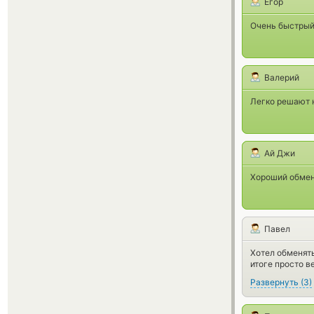
Егор
Очень быстрый
Валерий
Легко решают 
Ай Джи
Хороший обме
Павел
Хотел обменять
итоге просто в
Развернуть
(
3
)