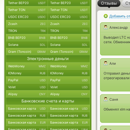
Отзывы
Ст
Tether BEP20
Tether BEP20
USDT
USDT
Tether TON
Tether TON
USDT
USDT
Добавить о
USDC ERC20
USDC ERC20
USDC
USDC
Zcash
Zcash
ZEC
ZEC
Александр
TRON
TRON
TRX
TRX
Выводил LTC на
BNB BEP20
BNB BEP20
BNB
BNB
сети. Обменни
Solana
Solana
SOL
SOL
Gram (Toncoin)
Gram (Toncoin)
GRAM
GRAM
Электронные деньги
Али
WebMoney
WebMoney
WMZ
WMZ
ЮMoney
ЮMoney
Отправил деньг
RUB
RUB
отреогировали
PayPal
PayPal
USD
USD
Volet
Volet
USD
USD
Alipay
Alipay
CNY
CNY
Саня
Банковские счета и карты
Банковская карта
Банковская карта
USD
USD
Обменял xlm на
Банковская карта
Банковская карта
RUB
RUB
Банковская карта
Банковская карта
EUR
EUR
Банковская карта
Банковская карта
UAH
UAH