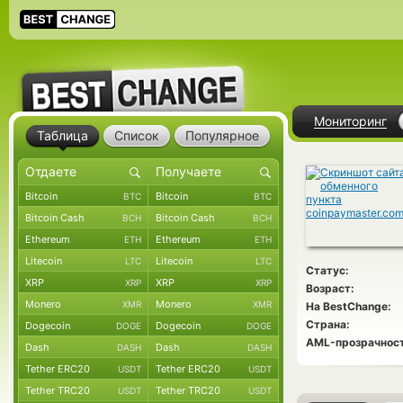
Мониторинг
Таблица
Список
Популярное
Bitcoin
Bitcoin
BTC
BTC
Bitcoin Cash
Bitcoin Cash
BCH
BCH
Ethereum
Ethereum
ETH
ETH
Litecoin
Litecoin
LTC
LTC
Статус:
XRP
XRP
XRP
XRP
Возраст:
Monero
Monero
XMR
XMR
На BestChange:
Страна:
Dogecoin
Dogecoin
DOGE
DOGE
AML-прозрачност
Dash
Dash
DASH
DASH
Tether ERC20
Tether ERC20
USDT
USDT
Tether TRC20
Tether TRC20
USDT
USDT