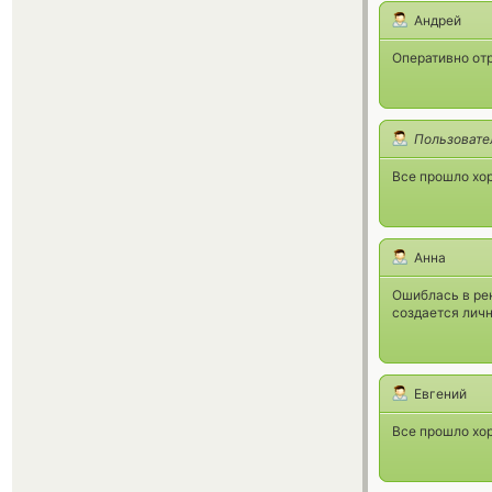
Андрей
Оперативно от
Пользовате
Все прошло хо
Анна
Ошиблась в рек
создается личн
Евгений
Все прошло хо