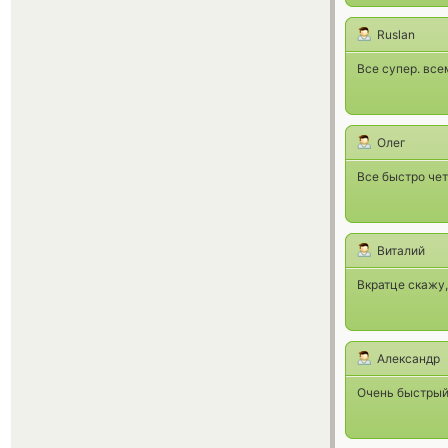
Ruslan
Все супер. вс
Олег
Все быстро чет
Виталий
Вкратце скажу,
Александр
Очень быстрый