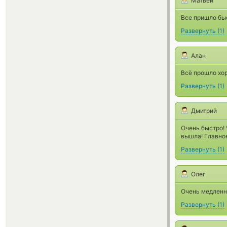
Матвей
Все пришло бы
Развернуть
(
1
)
Алан
Всё прошло хор
Развернуть
(
1
)
Дмитрий
Очень быстро! 
вышла! Главное
Развернуть
(
1
)
Олег
Очень медленно
Развернуть
(
1
)