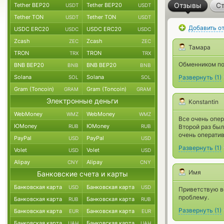
Отзывы
Ст
Tether BEP20
Tether BEP20
USDT
USDT
Tether TON
Tether TON
USDT
USDT
Добавить о
USDC ERC20
USDC ERC20
USDC
USDC
Zcash
Zcash
ZEC
ZEC
Тамара
TRON
TRON
TRX
TRX
Обменником по
BNB BEP20
BNB BEP20
BNB
BNB
Solana
Solana
Развернуть
(
1
)
SOL
SOL
Gram (Toncoin)
Gram (Toncoin)
GRAM
GRAM
Электронные деньги
Konstantin
WebMoney
WebMoney
WMZ
WMZ
Все очень опер
ЮMoney
ЮMoney
RUB
RUB
Второй раз был
очень оператив
PayPal
PayPal
USD
USD
Развернуть
(
1
)
Volet
Volet
USD
USD
Alipay
Alipay
CNY
CNY
Имя
Банковские счета и карты
Банковская карта
Банковская карта
USD
USD
Приветствую в
проблему.
Банковская карта
Банковская карта
RUB
RUB
Развернуть
(
1
)
Банковская карта
Банковская карта
EUR
EUR
Банковская карта
Банковская карта
UAH
UAH