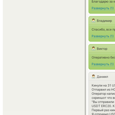
Благодарю за к
Развернуть
(
1
)
Владимир
Спасибо, все 
Развернуть
(
1
)
Виктор
Оперативно без
Развернуть
(
1
)
Даниил
Кинули на 31 U
Отпарвил из HO
Оператор напис
скриншот что в
"Вы отправили 
USDT ERC20. К 
Первый раз ки
Я отправил USD