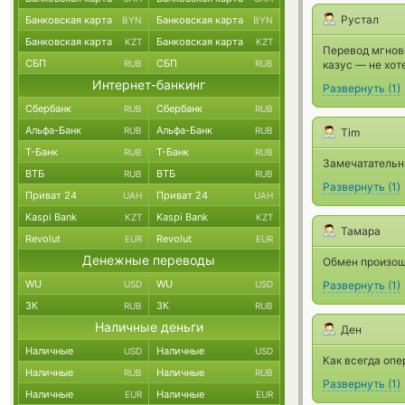
Рустал
Банковская карта
Банковская карта
BYN
BYN
Банковская карта
Банковская карта
KZT
KZT
Перевод мгнове
СБП
СБП
RUB
RUB
казус — не хот
Интернет-банкинг
Развернуть
(
1
)
Сбербанк
Сбербанк
RUB
RUB
Альфа-Банк
Альфа-Банк
RUB
RUB
Tim
Т-Банк
Т-Банк
RUB
RUB
Замечатательны
ВТБ
ВТБ
RUB
RUB
Развернуть
(
1
)
Приват 24
Приват 24
UAH
UAH
Kaspi Bank
Kaspi Bank
KZT
KZT
Тамара
Revolut
Revolut
EUR
EUR
Денежные переводы
Обмен произош
WU
WU
USD
USD
Развернуть
(
1
)
ЗК
ЗК
RUB
RUB
Наличные деньги
Ден
Наличные
Наличные
USD
USD
Как всегда опе
Наличные
Наличные
RUB
RUB
Развернуть
(
1
)
Наличные
Наличные
EUR
EUR