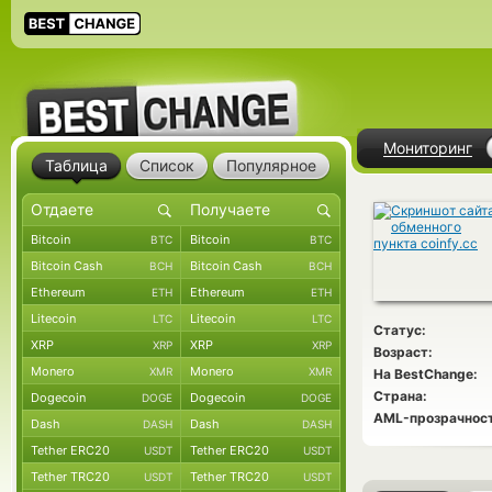
Мониторинг
Таблица
Список
Популярное
Bitcoin
Bitcoin
BTC
BTC
Bitcoin Cash
Bitcoin Cash
BCH
BCH
Ethereum
Ethereum
ETH
ETH
Litecoin
Litecoin
LTC
LTC
Статус:
XRP
XRP
XRP
XRP
Возраст:
Monero
Monero
XMR
XMR
На BestChange:
Страна:
Dogecoin
Dogecoin
DOGE
DOGE
AML-прозрачност
Dash
Dash
DASH
DASH
Tether ERC20
Tether ERC20
USDT
USDT
Tether TRC20
Tether TRC20
USDT
USDT