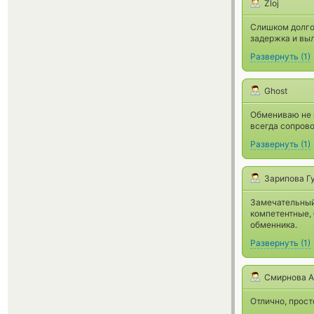
Zloj
Слишком долго
задержка и выл
Развернуть
(
1
)
Ghost
Обмениваю не в
всегда сопрово
Развернуть
(
1
)
Зарипова Г
Замечательный
компетентные,
обменника.
Развернуть
(
1
)
Смирнова А
Отлично, прост