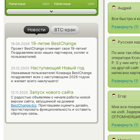
Наличные
Наличные
UAH
UAH
Андрей
Все быстро и к
Развернуть
(
1
)
Новости
BTC-кран
Русская ка
19-летие BestChange
19.06.2026
Проект BestChange отмечает свое 19-летие!
Поздравляем всех наших партнеров, коллег и
По мне так обм
пользователей.
оператора Ксе
P. S у них нету
Наступающий Новый год
на другой сайт 
25.12.2025
написано карта
Уважаемые пользователи! Команда BestChange
поздравляет всех с наступающим 2026 годом
Развернуть
(
1
)
и желает всего наилучшего!
Запуск нового сайта
12.11.2025
Егор
С радостью объявляем о начале работы новой
версии сайта, запущенной на домене
BestChange.biz
. Приглашаем оценить дизайн,
Мне все понрав
протестировать функциональность и оставить
на usdt. Задер
обратную связь.
ОГРОМНЕЙШИМ 
Развернуть
(
1
)