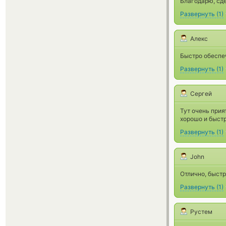
Благодарю, сд
Развернуть
(
1
)
Алекс
Быстро обеспе
Развернуть
(
1
)
Сергей
Тут очень прия
хорошо и быстр
Развернуть
(
1
)
John
Отлично, быстр
Развернуть
(
1
)
Рустем