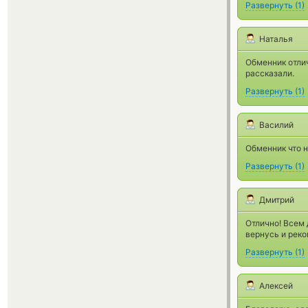
Развернуть
(
1
)
Наталья
Обменник отлич
рассказали.
Развернуть
(
1
)
Василий
Обменник что н
Развернуть
(
1
)
Дмитрий
Отлично! Всем 
вернусь и рек
Развернуть
(
1
)
Алексей