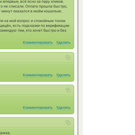
 впервые, всё ясно за пару кликов.
о не списали. Оплата прошла быстро,
у минут оказался в моём кошельке.
и на мой вопрос и спокойным тоном
щищён, есть подсказки по верификации
омендую тем, кто хочет быстро и без
Комментировать
Удалить
Комментировать
Удалить
Комментировать
Удалить
ержка.