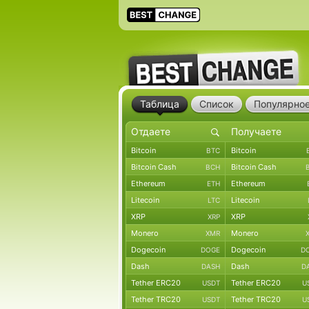
Таблица
Список
Популярно
Bitcoin
Bitcoin
BTC
Bitcoin Cash
Bitcoin Cash
BCH
Ethereum
Ethereum
ETH
Litecoin
Litecoin
LTC
XRP
XRP
XRP
Monero
Monero
XMR
Dogecoin
Dogecoin
DOGE
D
Dash
Dash
DASH
D
Tether ERC20
Tether ERC20
USDT
U
Tether TRC20
Tether TRC20
USDT
U