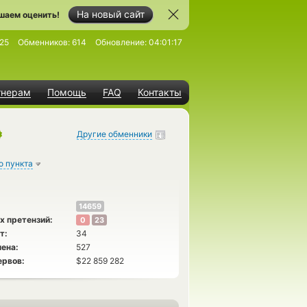
На новый сайт
шаем оценить!
25
Обменников:
614
Обновление:
04:01:17
тнерам
Помощь
FAQ
Контакты
Другие обменники
о пункта
14659
х претензий:
0
23
т:
34
ена:
527
ервов:
$22 859 282