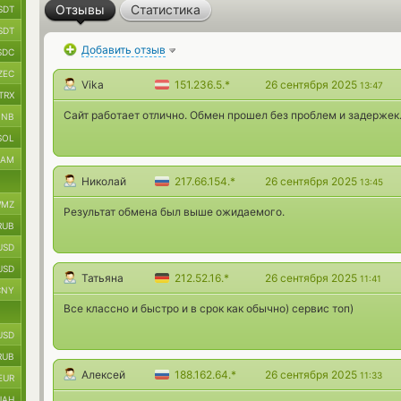
Отзывы
Статистика
SDT
SDT
Добавить отзыв
SDC
ZEC
Vika
151.236.5.*
26 сентября 2025
13:47
TRX
Сайт работает отлично. Обмен прошел без проблем и задержек
BNB
SOL
RAM
Николай
217.66.154.*
26 сентября 2025
13:45
MZ
Результат обмена был выше ожидаемого.
RUB
USD
USD
Татьяна
212.52.16.*
26 сентября 2025
11:41
CNY
Все классно и быстро и в срок как обычно) сервис топ)
USD
RUB
Алексей
188.162.64.*
26 сентября 2025
11:33
EUR
UAH