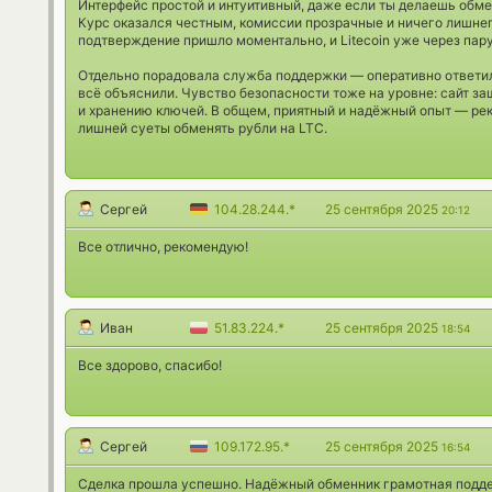
Интерфейс простой и интуитивный, даже если ты делаешь обмен
Курс оказался честным, комиссии прозрачные и ничего лишнег
подтверждение пришло моментально, и Litecoin уже через пар
Отдельно порадовала служба поддержки — оперативно ответил
всё объяснили. Чувство безопасности тоже на уровне: сайт за
и хранению ключей. В общем, приятный и надёжный опыт — рек
лишней суеты обменять рубли на LTC.
Сергей
104.28.244.*
25 сентября 2025
20:12
Все отлично, рекомендую!
Иван
51.83.224.*
25 сентября 2025
18:54
Все здорово, спасибо!
Сергей
109.172.95.*
25 сентября 2025
16:54
Сделка прошла успешно. Надёжный обменник грамотная подд