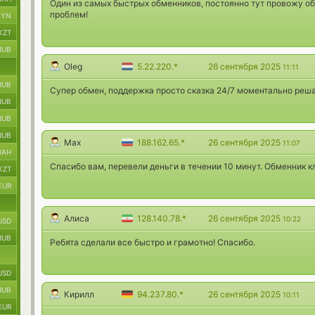
Один из самых быстрых обменников, постоянно тут провожу об
проблем!
BYN
KZT
RUB
Oleg
5.22.220.*
26 сентября 2025
11:11
RUB
Супер обмен, поддержка просто сказка 24/7 моментально реш
RUB
RUB
RUB
Max
188.162.65.*
26 сентября 2025
11:07
UAH
Спасибо вам, перевели деньги в течении 10 минут. Обменник 
KZT
EUR
Алиса
128.140.78.*
26 сентября 2025
10:22
USD
RUB
Ребята сделали все быстро и грамотно! Спасибо.
USD
RUB
Кирилл
94.237.80.*
26 сентября 2025
10:11
EUR