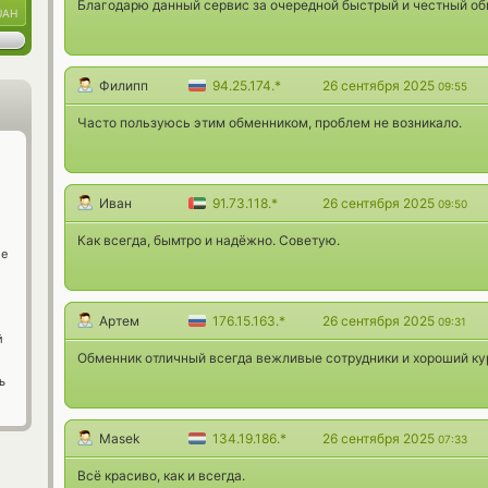
Благодарю данный сервис за очередной быстрый и честный об
UAH
Филипп
94.25.174.*
26 сентября 2025
09:55
Часто пользуюсь этим обменником, проблем не возникало.
Иван
91.73.118.*
26 сентября 2025
09:50
Как всегда, бымтро и надёжно. Советую.
ge
Артем
176.15.163.*
26 сентября 2025
09:31
й
Обменник отличный всегда вежливые сотрудники и хороший ку
ь
Masek
134.19.186.*
26 сентября 2025
07:33
Всё красиво, как и всегда.