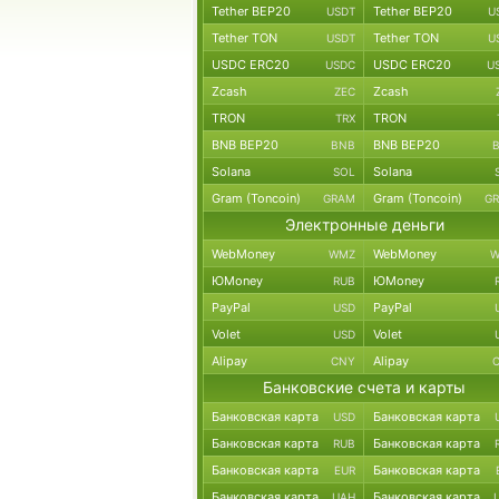
Tether BEP20
Tether BEP20
USDT
U
Tether TON
Tether TON
USDT
U
USDC ERC20
USDC ERC20
USDC
U
Zcash
Zcash
ZEC
TRON
TRON
TRX
BNB BEP20
BNB BEP20
BNB
Solana
Solana
SOL
Gram (Toncoin)
Gram (Toncoin)
GRAM
G
Электронные деньги
WebMoney
WebMoney
WMZ
W
ЮMoney
ЮMoney
RUB
PayPal
PayPal
USD
Volet
Volet
USD
Alipay
Alipay
CNY
Банковские счета и карты
Банковская карта
Банковская карта
USD
Банковская карта
Банковская карта
RUB
Банковская карта
Банковская карта
EUR
Банковская карта
Банковская карта
UAH