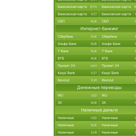
Банковская карта
Банковская карта
BYN
Банковская карта
Банковская карта
KZT
СБП
СБП
RUB
Интернет-банкинг
Сбербанк
Сбербанк
RUB
Альфа-Банк
Альфа-Банк
RUB
Т-Банк
Т-Банк
RUB
ВТБ
ВТБ
RUB
Приват 24
Приват 24
UAH
Kaspi Bank
Kaspi Bank
KZT
Revolut
Revolut
EUR
Денежные переводы
WU
WU
USD
ЗК
ЗК
RUB
Наличные деньги
Наличные
Наличные
USD
Наличные
Наличные
RUB
Наличные
Наличные
EUR