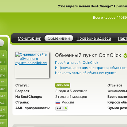
Уже видели новый BestChange? Пригла
Всего курсов:
11089
Мониторинг
Обменники
Проверка адреса
Пар
е
Обменный пункт CoinClick
BTC
Перейти на сайт CoinClick
Информация от администратора обменног
BCH
Написать отзыв об обменном пункте
ETH
LTC
Статус:
Отзывов:
активен
XRP
Возраст:
3 года и 5 месяцев
Финансовы
XMR
На BestChange:
2 года и 5 месяцев
Всего валю
Страна:
Россия
Курсов обм
OGE
AML-прозрачность:
Сумма рез
AML
ASH
SDT
SDT