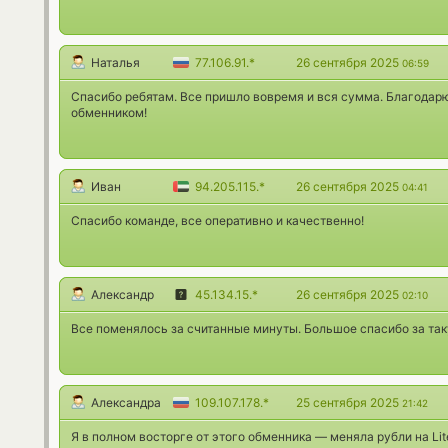
Наталья
77.106.91.*
26 сентября 2025
06:59
Спасибо ребятам. Все пришло вовремя и вся сумма. Благодар
обменником!
Иван
94.205.115.*
26 сентября 2025
04:41
Спасибо команде, все оперативно и качественно!
Александр
45.134.15.*
26 сентября 2025
02:10
Все поменялось за считанные минуты. Большое спасибо за так
Александра
109.107.178.*
25 сентября 2025
21:42
Я в полном восторге от этого обменника — меняла рубли на Lit