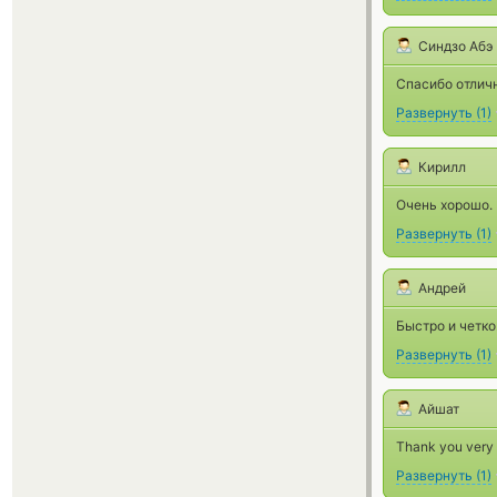
Синдзо Абэ
Спасибо отлич
Развернуть
(
1
)
Кирилл
Очень хорошо. 
Развернуть
(
1
)
Андрей
Быстро и четко
Развернуть
(
1
)
Айшат
Thank you very 
Развернуть
(
1
)