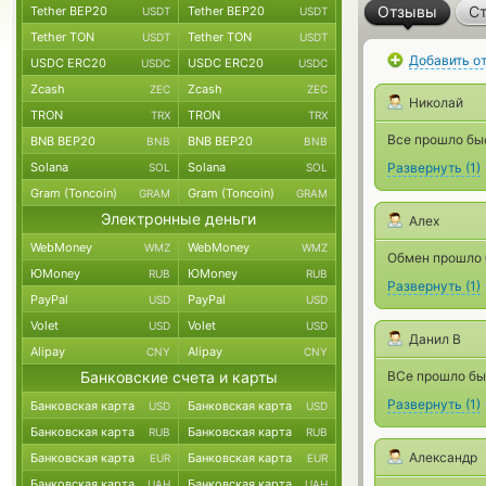
Отзывы
Ст
Tether BEP20
Tether BEP20
USDT
USDT
Tether TON
Tether TON
USDT
USDT
Добавить о
USDC ERC20
USDC ERC20
USDC
USDC
Zcash
Zcash
ZEC
ZEC
Николай
TRON
TRON
TRX
TRX
Все прошло бы
BNB BEP20
BNB BEP20
BNB
BNB
Solana
Solana
Развернуть
(
1
)
SOL
SOL
Gram (Toncoin)
Gram (Toncoin)
GRAM
GRAM
Электронные деньги
Алех
WebMoney
WebMoney
WMZ
WMZ
Обмен прошло 
ЮMoney
ЮMoney
RUB
RUB
Развернуть
(
1
)
PayPal
PayPal
USD
USD
Volet
Volet
USD
USD
Данил В
Alipay
Alipay
CNY
CNY
Банковские счета и карты
ВСе прошло бы
Развернуть
(
1
)
Банковская карта
Банковская карта
USD
USD
Банковская карта
Банковская карта
RUB
RUB
Александр
Банковская карта
Банковская карта
EUR
EUR
Банковская карта
Банковская карта
UAH
UAH