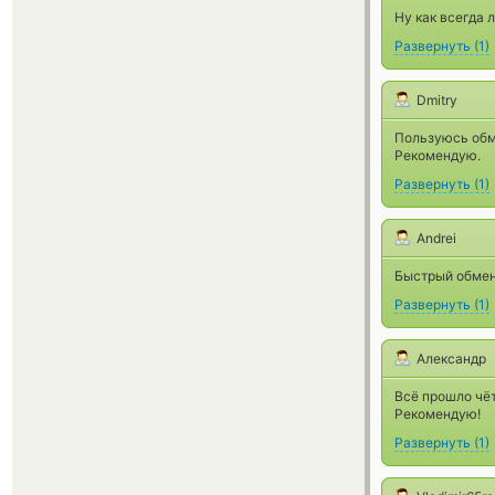
Ну как всегда 
Развернуть
(
1
)
Dmitry
Пользуюсь обме
Рекомендую.
Развернуть
(
1
)
Andrei
Быстрый обмен
Развернуть
(
1
)
Александр
Всё прошло чёт
Рекомендую!
Развернуть
(
1
)