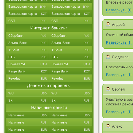
Впервые работа
Банковская карта
Банковская карта
BYN
BYN
Развернуть
(
1
)
Банковская карта
Банковская карта
KZT
KZT
СБП
СБП
RUB
RUB
Андрей
Интернет-банкинг
Отличный обмен
Сбербанк
Сбербанк
RUB
RUB
Развернуть
(
1
)
Альфа-Банк
Альфа-Банк
RUB
RUB
Т-Банк
Т-Банк
RUB
RUB
Людмила
ВТБ
ВТБ
RUB
RUB
Приват 24
Приват 24
UAH
UAH
Прекрасный об
Kaspi Bank
Kaspi Bank
KZT
KZT
Развернуть
(
1
)
Revolut
Revolut
EUR
EUR
Денежные переводы
Сергей
WU
WU
USD
USD
Участвую в роз
ЗК
ЗК
RUB
RUB
сложная!реком
Наличные деньги
Развернуть
(
1
)
Наличные
Наличные
USD
USD
Наличные
Наличные
RUB
RUB
Алекс
Наличные
Наличные
EUR
EUR