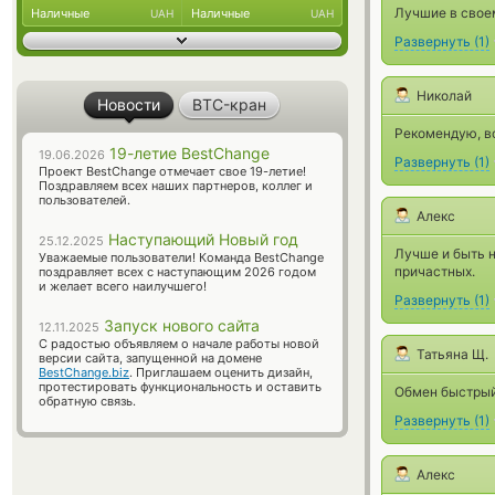
Лучшие в свое
Наличные
Наличные
UAH
UAH
Развернуть
(
1
)
Николай
Новости
BTC-кран
Рекомендую, вс
19-летие BestChange
19.06.2026
Развернуть
(
1
)
Проект BestChange отмечает свое 19-летие!
Поздравляем всех наших партнеров, коллег и
пользователей.
Алекс
Наступающий Новый год
25.12.2025
Лучше и быть н
Уважаемые пользователи! Команда BestChange
причастных.
поздравляет всех с наступающим 2026 годом
и желает всего наилучшего!
Развернуть
(
1
)
Запуск нового сайта
12.11.2025
С радостью объявляем о начале работы новой
Татьяна Щ.
версии сайта, запущенной на домене
BestChange.biz
. Приглашаем оценить дизайн,
протестировать функциональность и оставить
Обмен быстрый
обратную связь.
Развернуть
(
1
)
Алекс