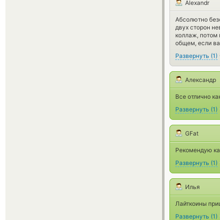
Alexandr
Абсолютно безо
двух сторон не
коллаж, потом г
общем, если ва
Развернуть
(
1
)
Александр
Все отлично ка
Развернуть
(
1
)
GFat
Рекомендую к
Развернуть
(
1
)
Илья
Лайткоины при
Развернуть
(
1
)