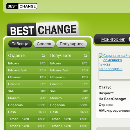
Мониторинг
Таблица
Список
Популярное
Bitcoin
Bitcoin
BTC
BTC
Bitcoin Cash
Bitcoin Cash
BCH
BCH
Ethereum
Ethereum
ETH
ETH
Litecoin
Litecoin
LTC
LTC
Статус:
XRP
XRP
XRP
XRP
Возраст:
Monero
Monero
XMR
XMR
На BestChange:
Страна:
Dogecoin
Dogecoin
DOGE
DOGE
AML-прозрачност
Dash
Dash
DASH
DASH
Tether ERC20
Tether ERC20
USDT
USDT
Tether TRC20
Tether TRC20
USDT
USDT