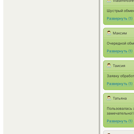
Vladimir65r
Шустрый обмен
Развернуть
(
1
)
Максим
Очередной обме
Развернуть
(
1
)
Таисия
Заявку обработ
Развернуть
(
1
)
Татьяна
Пользовалась 
замечательно!
Развернуть
(
1
)