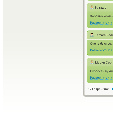
Ильдар
Хороший обмен
Развернуть
(
1
)
Tamara Rad
Очень быстро, 
Развернуть
(
1
)
Мария Сер
Скорость лучш
Развернуть
(
1
)
171 страница: