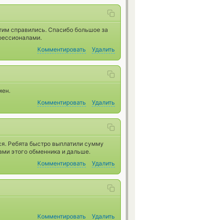
этим справились. Спасибо большое за
офессионалами.
Комментировать
Удалить
мен.
Комментировать
Удалить
я. Ребята быстро выплатили сумму
ами этого обменника и дальше.
Комментировать
Удалить
Комментировать
Удалить