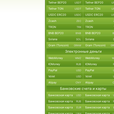
Tether BEP20
Tether BEP20
USDT
U
Tether TON
Tether TON
USDT
U
USDC ERC20
USDC ERC20
USDC
U
Zcash
Zcash
ZEC
TRON
TRON
TRX
BNB BEP20
BNB BEP20
BNB
Solana
Solana
SOL
Gram (Toncoin)
Gram (Toncoin)
GRAM
G
Электронные деньги
WebMoney
WebMoney
WMZ
W
ЮMoney
ЮMoney
RUB
PayPal
PayPal
USD
Volet
Volet
USD
Alipay
Alipay
CNY
Банковские счета и карты
Банковская карта
Банковская карта
USD
Банковская карта
Банковская карта
RUB
Банковская карта
Банковская карта
EUR
Банковская карта
Банковская карта
UAH