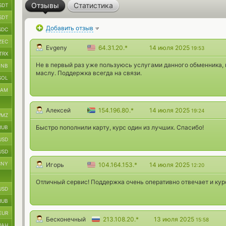
Отзывы
Статистика
SDT
SDT
Добавить отзыв
SDC
ZEC
Evgeny
64.31.20.*
14 июля 2025
19:53
TRX
Не в первый раз уже пользуюсь услугами данного обменника, к
BNB
маслу. Поддержка всегда на связи.
SOL
RAM
Алексей
154.196.80.*
14 июля 2025
19:24
MZ
Быстро пополнили карту, курс один из лучших. Спасибо!
RUB
USD
USD
CNY
Игорь
104.164.153.*
14 июля 2025
12:20
Отличный сервис! Поддержка очень оперативно отвечает и кур
USD
RUB
EUR
Бесконечный
213.108.20.*
13 июля 2025
15:58
UAH