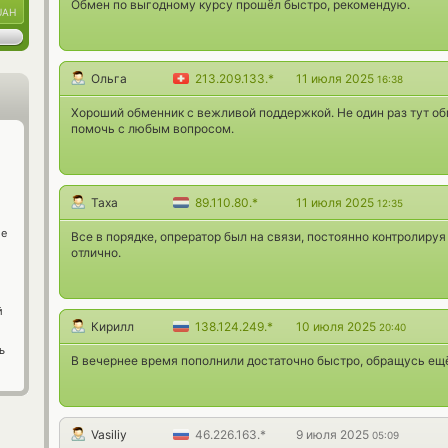
Обмен по выгодному курсу прошёл быстро, рекомендую.
UAH
Ольга
213.209.133.*
11 июля 2025
16:38
Хороший обменник с вежливой поддержкой. Не один раз тут о
помочь с любым вопросом.
Таха
89.110.80.*
11 июля 2025
12:35
ge
Все в порядке, опрератор был на связи, постоянно контролиру
отлично.
й
Кирилл
138.124.249.*
10 июля 2025
20:40
ь
В вечернее время пополнили достаточно быстро, обращусь ещ
Vasiliy
46.226.163.*
9 июля 2025
05:09