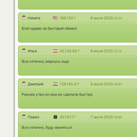
Никита
166.1.52.*
8 июля 2025
20:22
Благодарю за быстрый обмен!
Илья
45.139.54.*
8 июля 2025
12:13
Все отлично, вернусь еще.
Дмитрий
128.140.4.*
8 июля 2025
04:57
Раннее утро но кеш ин сделали быстро.
Павел
45.147.1.*
7 июля 2025
19:00
Все отлично, буду меняться.