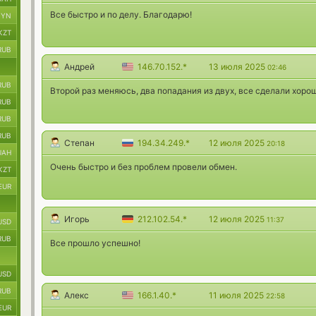
Все быстро и по делу. Благодарю!
BYN
KZT
RUB
Андрей
146.70.152.*
13 июля 2025
02:46
RUB
Второй раз меняюсь, два попадания из двух, все сделали хоро
RUB
RUB
RUB
Степан
194.34.249.*
12 июля 2025
20:18
UAH
Очень быстро и без проблем провели обмен.
KZT
EUR
Игорь
212.102.54.*
12 июля 2025
11:37
USD
RUB
Все прошло успешно!
USD
RUB
Алекс
166.1.40.*
11 июля 2025
22:58
EUR