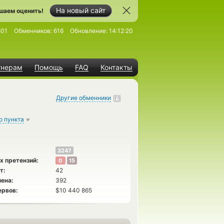
На новый сайт
шаем оценить!
801
Обменников:
616
Обновление:
14:12:20
тнерам
Помощь
FAQ
Контакты
Другие обменники
о пункта
3247
х претензий:
0
15
т:
42
ена:
392
ервов:
$10 440 865