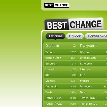
Таблица
Список
Популярно
Bitcoin
Bitcoin
BTC
Bitcoin Cash
Bitcoin Cash
BCH
Ethereum
Ethereum
ETH
Litecoin
Litecoin
LTC
XRP
XRP
XRP
Monero
Monero
XMR
Dogecoin
Dogecoin
DOGE
D
Dash
Dash
DASH
D
Tether ERC20
Tether ERC20
USDT
U
Tether TRC20
Tether TRC20
USDT
U