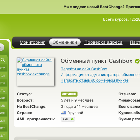
Уже видели новый BestChange? Пригла
Всего курсов:
1252
Мониторинг
Обменники
Проверка адреса
Пар
е
Обменный пункт CashBox
BTC
Перейти на сайт CashBox
Информация от администратора обменног
BCH
Написать отзыв об обменном пункте
ETH
LTC
Статус:
Отзывов:
активен
XRP
Возраст:
5 лет и 9 месяцев
Финансовы
XMR
На BestChange:
3 года и 11 месяцев
Всего валю
Страна:
Уругвай
Курсов обм
OGE
AML-прозрачность:
Сумма рез
AML
ASH
SDT
SDT