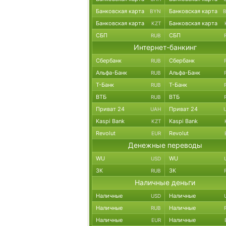
Банковская карта
Банковская карта
BYN
Банковская карта
Банковская карта
KZT
СБП
СБП
RUB
Интернет-банкинг
Сбербанк
Сбербанк
RUB
Альфа-Банк
Альфа-Банк
RUB
Т-Банк
Т-Банк
RUB
ВТБ
ВТБ
RUB
Приват 24
Приват 24
UAH
Kaspi Bank
Kaspi Bank
KZT
Revolut
Revolut
EUR
Денежные переводы
WU
WU
USD
ЗК
ЗК
RUB
Наличные деньги
Наличные
Наличные
USD
Наличные
Наличные
RUB
Наличные
Наличные
EUR