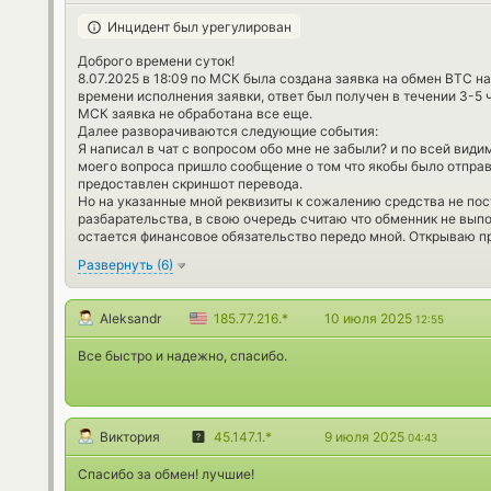
Инцидент был урегулирован
Доброго времени суток!
8.07.2025 в 18:09 по МСК была создана заявка на обмен BTC на
времени исполнения заявки, ответ был получен в течении 3-5 ч
МСК заявка не обработана все еще.
Далее разворачиваются следующие события:
Я написал в чат с вопросом обо мне не забыли? и по всей види
моего вопроса пришло сообщение о том что якобы было отправ
предоставлен скриншот перевода.
Но на указанные мной реквизиты к сожалению средства не пос
разбарательства, в свою очередь считаю что обменник не вып
остается финансовое обязательство передо мной. Открываю п
Развернуть
(
6
)
Aleksandr
185.77.216.*
10 июля 2025
12:55
Все быстро и надежно, спасибо.
Виктория
45.147.1.*
9 июля 2025
04:43
Спасибо за обмен! лучшие!